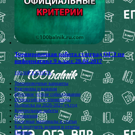
Тренировочная работа статград ОГЭ по
информатике 9 класс 28.04.2017
100.00
₽
КУПИТЬ
Тренировочные варианты
Разговоры о важном
Итоговое устное собеседование
Всероссийские олимпиады
Подписка на 2026-2027 уч.год
Контрольные работы
Сочинения
Полезные материалы и статьи
Как получить задания и ответы
Помощь