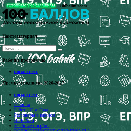
Перейти
к
содержимому
Найти материал:
Поиск
для:
Рабочие программы
посмотреть
Премиум подписка 2026-2027
посмотреть
Главная
Работы СтатГрад
Разговоры о важном
ВПР 2026
Учебные пособия
ВСЕРОССИЙСКИЕ ОЛИМПИАДЫ