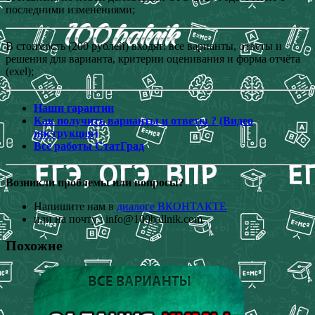
последними изменениями;
В стоимость (200 рублей) входят: все варианты, ответы и
решения для варианта, критерии оценивания и форма отчёта
(exel);
Наши гарантии
Как получить варианты и ответы ? (Видео
инструкция)
Все работы СтатГрад
Возникли проблемы или вопросы?
Напишите нам в
диалоге ВКОНТАКТЕ
или на почту : info@100ballnik.com
Похожие