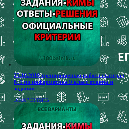
25.10.2019 тренировочная работа статград
№1 по информатике 9 класс ответы и
задания
100.00
₽
КУПИТЬ