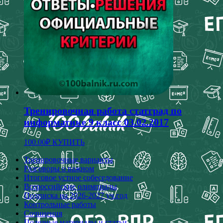
Тренировочная работа статград по
информатике 9 класс 03.02.2017
100.00
₽
КУПИТЬ
Тренировочные варианты
Разговоры о важном
Итоговое устное собеседование
Всероссийские олимпиады
Подписка на 2026-2027 уч.год
Контрольные работы
Сочинения
Полезные материалы и статьи