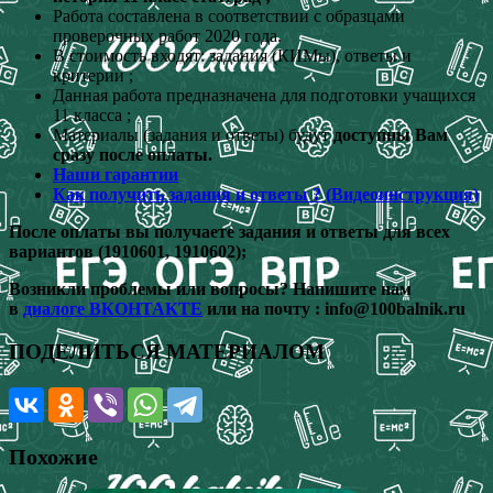
Работа составлена в соответствии с образцами
проверочных работ 2020 года.
В стоимость входят: задания (КИМы), ответы и
критерии ;
Данная работа предназначена для подготовки учащихся
11 класса ;
Материалы (задания и ответы) будут
доступны Вам
сразу после оплаты.
Наши гарантии
Как получить задания и ответы ? (Видеоинструкция)
После оплаты вы получаете задания и ответы для всех
вариантов (1910601, 1910602);
Возникли проблемы или вопросы? Напишите нам
в
диалоге ВКОНТАКТЕ
или на почту :
info@100balnik.ru
ПОДЕЛИТЬСЯ МАТЕРИАЛОМ
Похожие