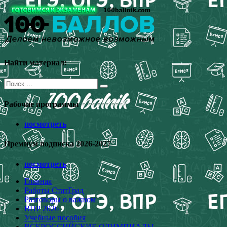
Перейти
к
содержимому
Найти материал:
Поиск
для:
Рабочие программы
посмотреть
Премиум подписка 2026-2027
посмотреть
Главная
Работы СтатГрад
Разговоры о важном
ВПР 2026
Учебные пособия
ВСЕРОССИЙСКИЕ ОЛИМПИАДЫ