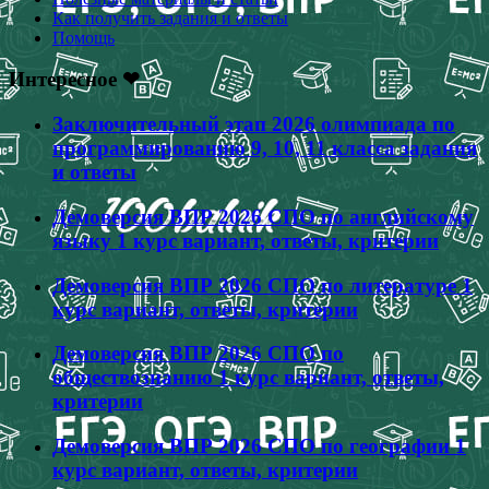
Как получить задания и ответы
Помощь
Интересное ❤
Заключительный этап 2026 олимпиада по
программированию 9, 10, 11 класса задания
и ответы
Демоверсия ВПР 2026 СПО по английскому
языку 1 курс вариант, ответы, критерии
Демоверсия ВПР 2026 СПО по литературе 1
курс вариант, ответы, критерии
Демоверсия ВПР 2026 СПО по
обществознанию 1 курс вариант, ответы,
критерии
Демоверсия ВПР 2026 СПО по географии 1
курс вариант, ответы, критерии