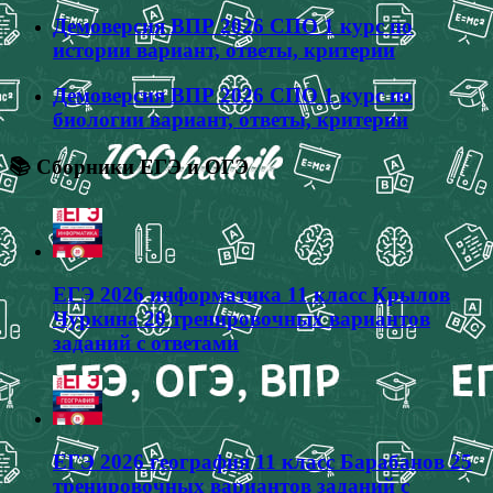
Демоверсия ВПР 2026 СПО 1 курс по
истории вариант, ответы, критерии
Демоверсия ВПР 2026 СПО 1 курс по
биологии вариант, ответы, критерии
📚 Сборники ЕГЭ и ОГЭ
ЕГЭ 2026 информатика 11 класс Крылов
Чуркина 20 тренировочных вариантов
заданий с ответами
ЕГЭ 2026 география 11 класс Барабанов 25
тренировочных вариантов заданий с