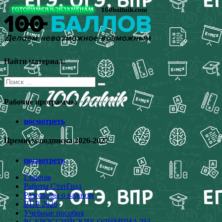
Перейти
к
содержимому
Найти материал:
Поиск
для:
Рабочие программы
посмотреть
Премиум подписка 2026-2027
посмотреть
Главная
Работы СтатГрад
Разговоры о важном
ВПР 2026
Учебные пособия
ВСЕРОССИЙСКИЕ ОЛИМПИАДЫ