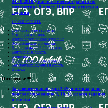
04.10.2018 Диагностическая работа по
математике 9 класс 11 регион ответы и
задания
100.00
₽
КУПИТЬ
Тренировочные варианты
Разговоры о важном
Итоговое устное собеседование
Всероссийские олимпиады
Подписка на 2026-2027 уч.год
Контрольные работы
Сочинения
Полезные материалы и статьи
Как получить задания и ответы
Помощь
Интересное ❤
Заключительный этап 2026 олимпиада по
программированию 9, 10, 11 класса задания
и ответы