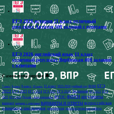
ЕГЭ 2026 история 11 класс отличный
результат Артасов 500 заданий с ответами
ЕГЭ 2026 английский язык 11 класс
отличный результат Вербицкая 400 заданий
с ответами
Самое популярное 🔔
ЕГЭ
9 класс
11 класс
2023-2024 учебный год
ВОШ
7 класс
8 класс
10 класс
2022
Задания
ЕГЭ 2023
ЕГЭ 2024
ЕГЭ 2026
ЕГЭ 2025
ОГЭ
ОГЭ 2022
аргументы
ФИПИ
ФГОС
2025
Россия - мои горизонты
ОГЭ 2026
варианты и ответы
всероссийская
вариант
вариант с ответами
олимпиада школьников
демоверсия
диагностическая работа