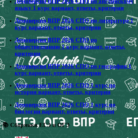
Демоверсия ВПР 2026 СПО по английскому
языку 1 курс вариант, ответы, критерии
Демоверсия ВПР 2026 СПО по литературе 1
курс вариант, ответы, критерии
Демоверсия ВПР 2026 СПО по
обществознанию 1 курс вариант, ответы,
критерии
Демоверсия ВПР 2026 СПО по географии 1
курс вариант, ответы, критерии
Демоверсия ВПР 2026 СПО 1 курс по
истории вариант, ответы, критерии
Демоверсия ВПР 2026 СПО 1 курс по
биологии вариант, ответы, критерии
📚 Сборники ЕГЭ и ОГЭ