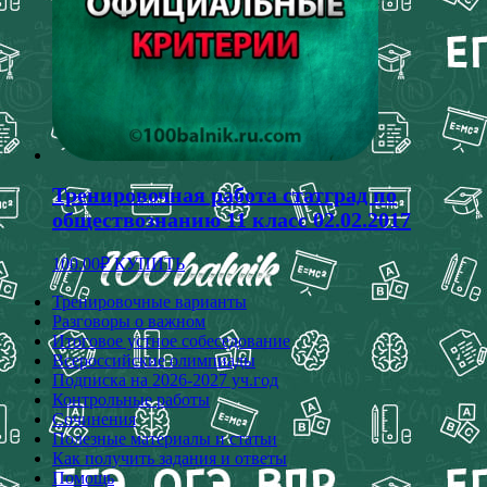
Тренировочная работа статград по
обществознанию 11 класс 02.02.2017
100.00
₽
КУПИТЬ
Тренировочные варианты
Разговоры о важном
Итоговое устное собеседование
Всероссийские олимпиады
Подписка на 2026-2027 уч.год
Контрольные работы
Сочинения
Полезные материалы и статьи
Как получить задания и ответы
Помощь