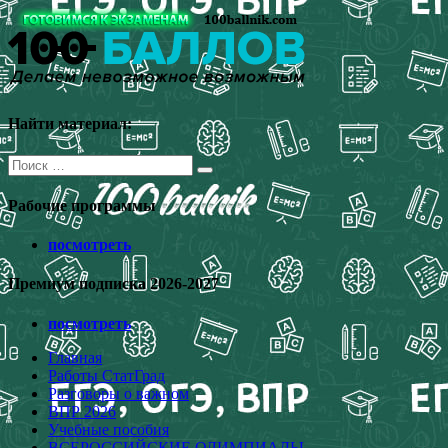
Перейти
к
содержимому
Найти материал:
Поиск
для:
Рабочие программы
посмотреть
Премиум подписка 2026-2027
посмотреть
Главная
Работы СтатГрад
Разговоры о важном
ВПР 2026
Учебные пособия
ВСЕРОССИЙСКИЕ ОЛИМПИАДЫ