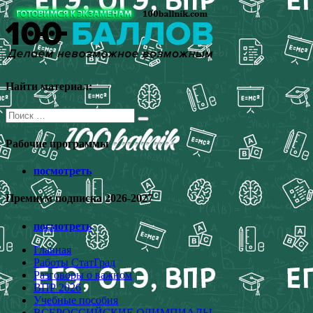
Перейти
к
содержимому
Найти материал:
Поиск
для:
Рабочие программы
посмотреть
Премиум подписка 2026-2027
посмотреть
Главная
Работы СтатГрад
Разговоры о важном
ВПР 2026
Учебные пособия
ВСЕРОССИЙСКИЕ ОЛИМПИАДЫ