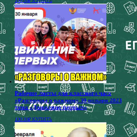
100.00
₽
КУПИТЬ
Рабочие листы для классного часа
«Разговоры о важном» 30 января 2023
тема «Движение первых»
100.00
₽
КУПИТЬ