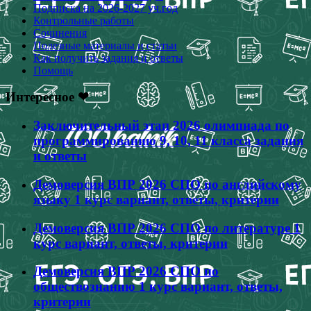
Подписка на 2026-2027 уч.год
Контрольные работы
Сочинения
Полезные материалы и статьи
Как получить задания и ответы
Помощь
Интересное ❤
Заключительный этап 2026 олимпиада по
программированию 9, 10, 11 класса задания
и ответы
Демоверсия ВПР 2026 СПО по английскому
языку 1 курс вариант, ответы, критерии
Демоверсия ВПР 2026 СПО по литературе 1
курс вариант, ответы, критерии
Демоверсия ВПР 2026 СПО по
обществознанию 1 курс вариант, ответы,
критерии