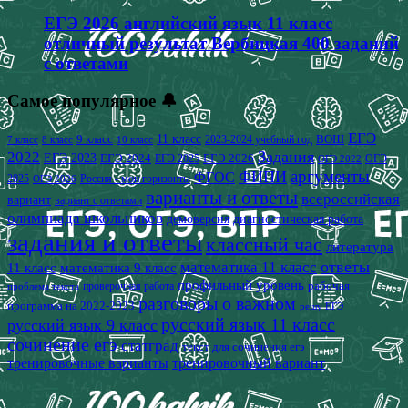
ЕГЭ 2026 английский язык 11 класс
отличный результат Вербицкая 400 заданий
с ответами
Самое популярное 🔔
ЕГЭ
9 класс
11 класс
2023-2024 учебный год
ВОШ
7 класс
8 класс
10 класс
2022
Задания
ЕГЭ 2023
ЕГЭ 2024
ЕГЭ 2026
ЕГЭ 2025
ОГЭ
ОГЭ 2022
аргументы
ФИПИ
ФГОС
2025
Россия - мои горизонты
ОГЭ 2026
варианты и ответы
всероссийская
вариант
вариант с ответами
олимпиада школьников
демоверсия
диагностическая работа
задания и ответы
классный час
литература
математика 11 класс
ответы
11 класс
математика 9 класс
профильный уровень
рабочая
проверочная работа
проблема текста
разговоры о важном
программа на 2022-2023
решу ЕГЭ
русский язык 11 класс
русский язык 9 класс
сочинение егэ
статград
текст для сочинения егэ
тренировочные варианты
тренировочный вариант