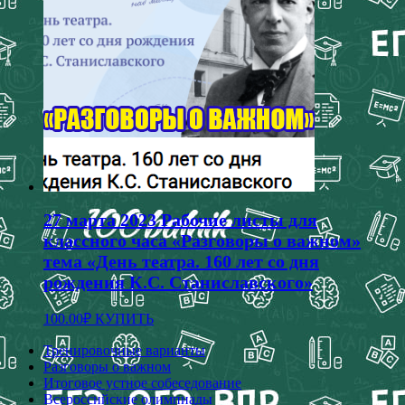
27 марта 2023 Рабочие листы для
классного часа «Разговоры о важном»
тема «День театра. 160 лет со дня
рождения К.С. Станиславского»
100.00
₽
КУПИТЬ
Тренировочные варианты
Разговоры о важном
Итоговое устное собеседование
Всероссийские олимпиады