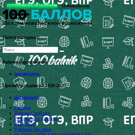
Перейти
к
содержимому
Найти материал:
Поиск
для:
Рабочие программы
посмотреть
Премиум подписка 2026-2027
посмотреть
Главная
Работы СтатГрад
Разговоры о важном
ВПР 2026
Учебные пособия
ВСЕРОССИЙСКИЕ ОЛИМПИАДЫ