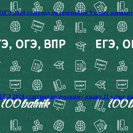
ОГЭ 2024 статград по географии 9 класс вариан
ЕГЭ 2024 статград по русскому языку 11 класс 