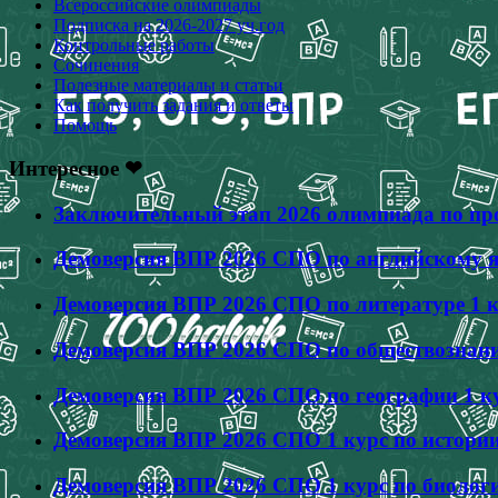
Всероссийские олимпиады
Подписка на 2026-2027 уч.год
Контрольные работы
Сочинения
Полезные материалы и статьи
Как получить задания и ответы
Помощь
Интересное ❤
Заключительный этап 2026 олимпиада по про
Демоверсия ВПР 2026 СПО по английскому яз
Демоверсия ВПР 2026 СПО по литературе 1 к
Демоверсия ВПР 2026 СПО по обществознанию
Демоверсия ВПР 2026 СПО по географии 1 ку
Демоверсия ВПР 2026 СПО 1 курс по истории
Демоверсия ВПР 2026 СПО 1 курс по биологи