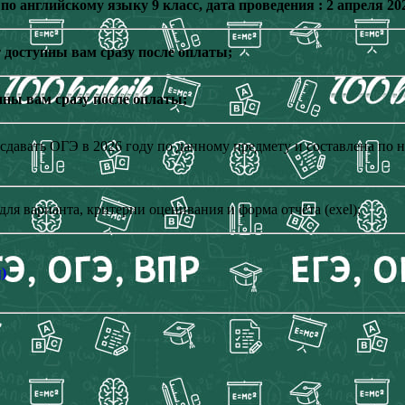
 английскому языку 9 класс, дата проведения : 2 апреля 202
 доступны вам сразу после оплаты;
ны вам сразу после оплаты;
т сдавать ОГЭ в 2026 году по данному предмету и составлена п
 для варианта, критерии оценивания и форма отчёта (exel);
)