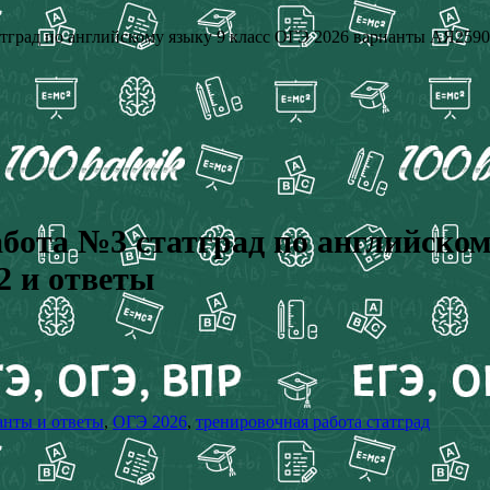
татград по английскому языку 9 класс ОГЭ 2026 варианты АЯ259
абота №3 статград по английском
 и ответы
анты и ответы
,
ОГЭ 2026
,
тренировочная работа статград