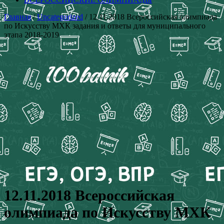
Главная
/
Uncategorized
/ 12.11.2018 Всероссийская олимпиада
по Искусству МХК задания и ответы для муниципального
этапа 2018-2019
12.11.2018 Всероссийская
олимпиада по Искусству МХК