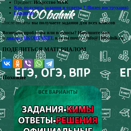
Предмет:
Искусство МХК
Как получить задания и ответы ?
(Видео инструкция)
Гарантия
После оплаты
вы получаете задания для всех классов
Возникли проблемы или вопросы? Напишите нам
в
диалоге ВКОНТАКТЕ
или на почту :
info@100balnik.ru
ПОДЕЛИТЬСЯ МАТЕРИАЛОМ
Похожие