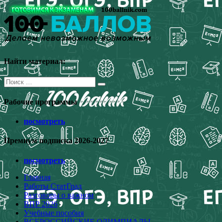
Перейти
к
содержимому
Найти материал:
Поиск
для:
Рабочие программы
посмотреть
Премиум подписка 2026-2027
посмотреть
Главная
Работы СтатГрад
Разговоры о важном
ВПР 2026
Учебные пособия
ВСЕРОССИЙСКИЕ ОЛИМПИАДЫ