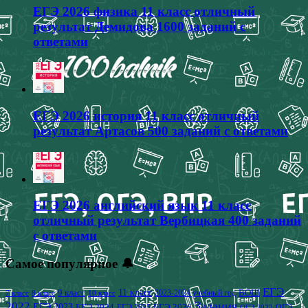
ЕГЭ 2026 физика 11 класс отличный
результат Демидова 1600 заданий с
ответами
ЕГЭ 2026 история 11 класс отличный
результат Артасов 500 заданий с ответами
ЕГЭ 2026 английский язык 11 класс
отличный результат Вербицкая 400 заданий
с ответами
Самое популярное 🔔
ЕГЭ
9 класс
11 класс
2023-2024 учебный год
ВОШ
7 класс
8 класс
10 класс
2022
Задания
ЕГЭ 2023
ЕГЭ 2024
ЕГЭ 2026
ЕГЭ 2025
ОГЭ
ОГЭ 2022