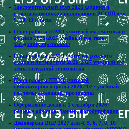
Заключительный этап 2026 задания и
ответы олимпиады школьников ВСОШ для
9, 10, 11 класса
План работы ШМО учителей математики и
физики 2026-2027 учебный год темы
заседаний, протоколы
План работы ШМО учителей русского
языка и литературы 2026-2027 учебный год
темы заседаний, протоколы
План работы ШМО учителей
гуманитарного цикла 2026-2027 учебный
год темы заседаний, протоколы
Оформление доски к 1 сентября 2026:
речевые облачка, баннер, фотобутафория
Демоверсии ВПР 2027 для 4, 5, 6, 7, 8, 10