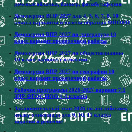
речевые облачка, баннер, фотобутафория
Демоверсии ВПР 2027 для 4, 5, 6, 7, 8, 10
класса варианты и ответы образцы ФИОКО
Демоверсия ВПР 2027 по литературе 10
класс вариант проверочной работы
Демоверсия ВПР 2027 по обществознанию
10 класс вариант с ответами
Демоверсия ВПР 2027 по географии 10
класс вариант проверочной работы
Рабочие программы 2026-2027 вариант 7.1
ЗПР ФГОС НОО 1-4 классы
Заключительный этап 2026 по английскому
языку олимпиада для 9, 10, 11 класса
задания и решение