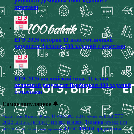
результат Демидова 1600 заданий с
ответами
ЕГЭ 2026 история 11 класс отличный
результат Артасов 500 заданий с ответами
ЕГЭ 2026 английский язык 11 класс
отличный результат Вербицкая 400 заданий
с ответами
Самое популярное 🔔
ЕГЭ
9 класс
11 класс
2023-2024 учебный год
ВОШ
7 класс
8 класс
10 класс
2022
Задания
ЕГЭ 2023
ЕГЭ 2024
ЕГЭ 2026
ЕГЭ 2025
ОГЭ
ОГЭ 2022
аргументы
ФИПИ
ФГОС
2025
Россия - мои горизонты
ОГЭ 2026