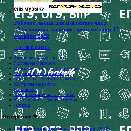
Рабочие листы для классного часа
«Разговоры о важном» день музыки 17
октября 2022
100.00
₽
КУПИТЬ
Тренировочные варианты
Разговоры о важном
Итоговое устное собеседование
Всероссийские олимпиады
Подписка на 2026-2027 уч.год
Контрольные работы
Сочинения
Полезные материалы и статьи
Как получить задания и ответы
Помощь
Интересное ❤
Оформление доски к 1 сентября 2026: