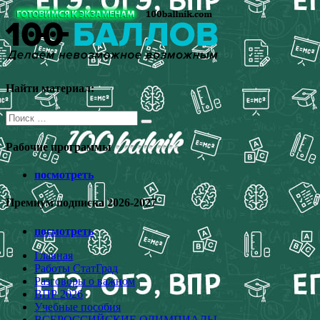
Перейти
к
содержимому
Найти материал:
Поиск
для:
Рабочие программы
посмотреть
Премиум подписка 2026-2027
посмотреть
Главная
Работы СтатГрад
Разговоры о важном
ВПР 2026
Учебные пособия
ВСЕРОССИЙСКИЕ ОЛИМПИАДЫ