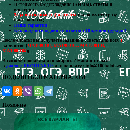
В стоимость входят:
задания (КИМы), ответы и
критерии
;
Задания (варианты) и ответы
вы получите сразу
после оплаты;
Наши гарантии
Как получить задания и ответы ? (Видеоинструкция)
После оплаты вы получаете задания и ответы для всех
4
вариантов (
МА1900101, МА1900102, МА1900103,
МА1900104
);
Возникли проблемы или вопросы? Напишите нам
в
диалоге ВКОНТАКТЕ
или на почту :
info@100balnik.ru
ПОДЕЛИТЬСЯ МАТЕРИАЛОМ
Похожие