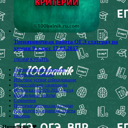
Тренировочная работа ОГЭ статград по
химии 9 класс 17.02.2017
100.00
₽
КУПИТЬ
Тренировочные варианты
Разговоры о важном
Итоговое устное собеседование
Всероссийские олимпиады
Подписка на 2026-2027 уч.год
Контрольные работы
Сочинения
Полезные материалы и статьи
Как получить задания и ответы
Помощь
Интересное ❤