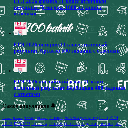
ЕГЭ 2026 физика 11 класс отличный
результат Демидова 1600 заданий с
ответами
ЕГЭ 2026 история 11 класс отличный
результат Артасов 500 заданий с ответами
ЕГЭ 2026 английский язык 11 класс
отличный результат Вербицкая 400 заданий
с ответами
Самое популярное 🔔
ЕГЭ
9 класс
11 класс
2023-2024 учебный год
ВОШ
7 класс
8 класс
10 класс
2022
Задания
ЕГЭ 2023
ЕГЭ 2024
ЕГЭ 2026
ЕГЭ 2025
ОГЭ
ОГЭ 2022