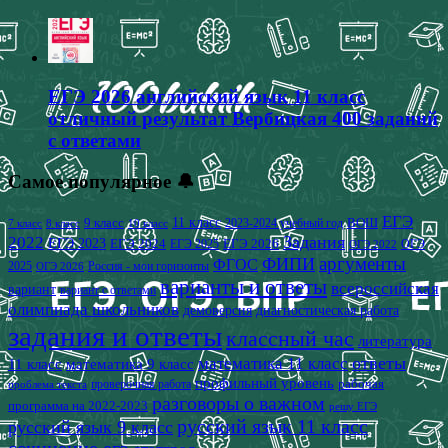
ЕГЭ 2026 английский язык 11 класс
отличный результат Вербицкая 400 заданий
с ответами
Самое популярное 🔔
ЕГЭ
9 класс
11 класс
2023-2024 учебный год
ВОШ
7 класс
8 класс
10 класс
2022
Задания
ЕГЭ 2023
ЕГЭ 2024
ЕГЭ 2026
ЕГЭ 2025
ОГЭ
ОГЭ 2022
аргументы
ФИПИ
ФГОС
2025
Россия - мои горизонты
ОГЭ 2026
варианты и ответы
всероссийская
вариант
вариант с ответами
олимпиада школьников
демоверсия
диагностическая работа
задания и ответы
классный час
литература
математика 11 класс
ответы
11 класс
математика 9 класс
профильный уровень
рабочая
проверочная работа
проблема текста
разговоры о важном
программа на 2022-2023
решу ЕГЭ
русский язык 11 класс
русский язык 9 класс