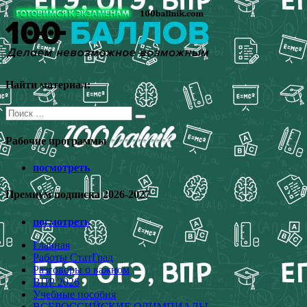
Перейти
к
содержимому
Найти материал:
Поиск
для:
Рабочие программы
посмотреть
Премиум подписка 2026-2027
посмотреть
Главная
Работы СтатГрад
Разговоры о важном
ВПР 2026
Учебные пособия
ВСЕРОССИЙСКИЕ ОЛИМПИАДЫ