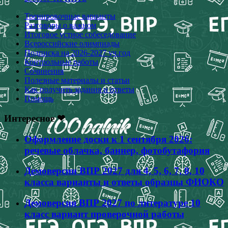
Тренировочные варианты
Разговоры о важном
Итоговое устное собеседование
Всероссийские олимпиады
Подписка на 2026-2027 уч.год
Контрольные работы
Сочинения
Полезные материалы и статьи
Как получить задания и ответы
Помощь
Интересное ❤
Оформление доски к 1 сентября 2026:
речевые облачка, баннер, фотобутафория
Демоверсии ВПР 2027 для 4, 5, 6, 7, 8, 10
класса варианты и ответы образцы ФИОКО
Демоверсия ВПР 2027 по литературе 10
класс вариант проверочной работы