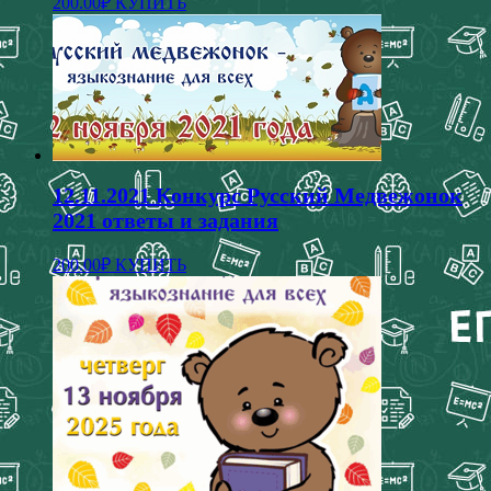
200.00
₽
КУПИТЬ
товар
имеет
несколько
вариаций.
Опции
можно
выбрать
на
странице
12.11.2021 Конкурс Русский Медвежонок
товара.
2021 ответы и задания
Этот
200.00
₽
КУПИТЬ
товар
имеет
несколько
вариаций.
Опции
можно
выбрать
на
странице
товара.