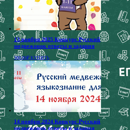
13 ноября 2025 Конкурс Русский
медвежонок ответы и задания
Этот
300.00
₽
КУПИТЬ
товар
имеет
несколько
вариаций.
Опции
можно
выбрать
на
странице
товара.
14 ноября 2024 Конкурс Русский
медвежонок ответы и задания