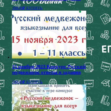
Этот
300.00
₽
КУПИТЬ
товар
имеет
несколько
вариаций.
Опции
можно
выбрать
на
странице
товара.
15 ноября 2023 Конкурс Русский
медвежонок ответы и задания
Этот
200.00
₽
КУПИТЬ
товар
имеет
несколько
вариаций.
Опции
можно