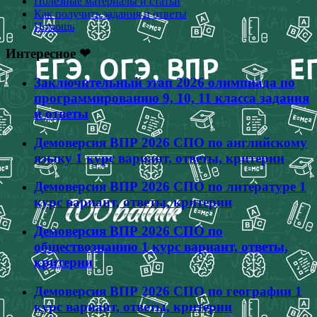
Полезные материалы и статьи
товара.
Как получить задания и ответы
Помощь
Интересное ❤
Заключительный этап 2026 олимпиада по
программированию 9, 10, 11 класса задания
и ответы
Демоверсия ВПР 2026 СПО по английскому
языку 1 курс вариант, ответы, критерии
Демоверсия ВПР 2026 СПО по литературе 1
курс вариант, ответы, критерии
Демоверсия ВПР 2026 СПО по
обществознанию 1 курс вариант, ответы,
критерии
Демоверсия ВПР 2026 СПО по географии 1
курс вариант, ответы, критерии