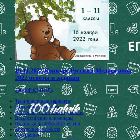
выбрать
на
странице
товара.
16.11.2022 Конкурс Русский Медвежонок
2022 ответы и задания
Этот
200.00
₽
КУПИТЬ
товар
имеет
Тренировочные варианты
несколько
Разговоры о важном
вариаций.
Итоговое устное собеседование
Опции
Всероссийские олимпиады
можно
Подписка на 2026-2027 уч.год
выбрать
Контрольные работы
на
Сочинения
странице