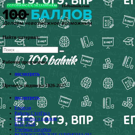
Перейти
к
содержимому
Найти материал:
Поиск
для:
Рабочие программы
посмотреть
Премиум подписка 2026-2027
посмотреть
Главная
Работы СтатГрад
Разговоры о важном
ВПР 2026
Учебные пособия
ВСЕРОССИЙСКИЕ ОЛИМПИАДЫ