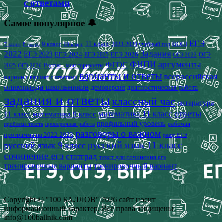
с ответами
Самое популярное 🔔
ЕГЭ
9 класс
11 класс
2023-2024 учебный год
ВОШ
7 класс
8 класс
10 класс
2022
Задания
ЕГЭ 2023
ЕГЭ 2024
ЕГЭ 2026
ЕГЭ 2025
ОГЭ
ОГЭ 2022
аргументы
ФИПИ
ФГОС
2025
Россия - мои горизонты
ОГЭ 2026
варианты и ответы
всероссийская
вариант
вариант с ответами
олимпиада школьников
демоверсия
диагностическая работа
задания и ответы
классный час
литература
математика 11 класс
ответы
11 класс
математика 9 класс
профильный уровень
рабочая
проверочная работа
проблема текста
разговоры о важном
программа на 2022-2023
решу ЕГЭ
русский язык 11 класс
русский язык 9 класс
сочинение егэ
статград
текст для сочинения егэ
тренировочные варианты
тренировочный вариант
Copyright © "100 БАЛЛОВ" 2026 сайт носит
информационный характер. Все права защищены
info@100ballnik.com