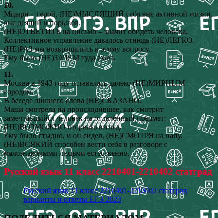
10.
Мцыри – герой, (НЕ)МЫСЛЯЩИЙ себя вне активной жизни,
вне деяний и порывов.
(НЕ)ОТВЕТИТЬ на письмо – значит обидеть человека.
Коллективное управление давалось отнюдь (НЕ)ЛЕГКО.
(НЕ)РАЗ мы возвращались к этому вопросу.
Ему было (НЕ)ЗАЧЕМ туда ехать
11.
Москва в 1943 году оставалась далеко (НЕ)МИРНЫМ
городом.
В беседе лишнего слова (НЕ)СКАЗАНО.
Маша смотрела на происходившее, как смотрит
замечтавшийся человек на отдалённый предмет:
(НЕ)ВОЗМОЖНО оторвать взгляд.
Ему было стыдно, и он сидел, (НЕ)СМОТРЯ на папу.
(НЕ)ВСЯКИЙ способен вести себя в разговоре с
малознакомыми людьми естественно.
Русский язык 11 класс 2210401-2210402 статград
Русский язык 11 класс 2210401-2210402 статград
варианты и ответы ЕГЭ 2023