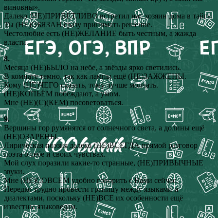
виновны».
Далеко (НЕ)ПРИВЕТЛИВО встретил нас хозяин дома в тайге.
Ты (НЕ)ОБЯЗАН сразу принимать решение.
Честолюбие есть (НЕ)ЖЕЛАНИЕ быть честным, а жажда
власти.
8.
Месяца (НЕ)БЫЛО на небе, а звёзды ярко светились.
В комнате темно, так как лампы ещё (НЕ)ЗАЖЖЕНЫ.
Кому (НЕ)ЧЕГО сказать, тому лучше молчать.
(НЕ)КОПЬЁМ побеждают, а умом.
Мне (НЕ)(С)(КЕМ) посоветоваться.
9.
Вершины гор румянятся от солнечного света, а долины ещё
(НЕ)ОЗАРЕНЫ.
Лирическая поэзия далеко (НЕ)ВСЕГДА прямой разговор
поэта о себе и своих чувствах.
Мой слух поразили какие-то странные, (НЕ)ПРИВЫЧНЫЕ
звуки.
Мне (НЕ)СОВСЕМ удобно говорить с Вами сейчас.
Нередко трудно провести границу между языками и
диалектами, поскольку (НЕ)ВСЕ их особенности ещё
известны языковедам.