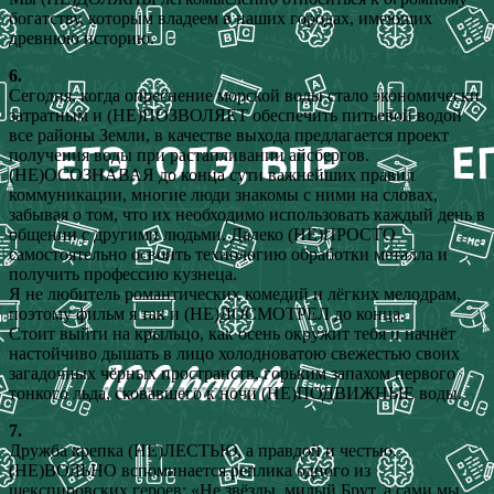
богатству, которым владеем в наших городах, имеющих
древнюю историю.
6.
Сегодня, когда опреснение морской воды стало экономически
затратным и (НЕ)ПОЗВОЛЯЕТ обеспечить питьевой водой
все районы Земли, в качестве выхода предлагается проект
получения воды при растапливании айсбергов.
(НЕ)ОСОЗНАВАЯ до конца сути важнейших правил
коммуникации, многие люди знакомы с ними на словах,
забывая о том, что их необходимо использовать каждый день в
общении с другими людьми. Далеко (НЕ)ПРОСТО
самостоятельно освоить технологию обработки металла и
получить профессию кузнеца.
Я не любитель романтических комедий и лёгких мелодрам,
поэтому фильм я так и (НЕ)ДОСМОТРЕЛ до конца.
Стоит выйти на крыльцо, как осень окружит тебя и начнёт
настойчиво дышать в лицо холодноватою свежестью своих
загадочных чёрных пространств, горьким запахом первого
тонкого льда, сковавшего к ночи (НЕ)ПОДВИЖНЫЕ воды.
7.
Дружба крепка (НЕ)ЛЕСТЬЮ, а правдой и честью.
(НЕ)ВОЛЬНО вспоминается реплика одного из
шекспировских героев: «Не звёзды, милый Брут, а сами мы