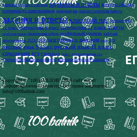
варианты и ответы
всероссийская
вариант
вариант с ответами
олимпиада школьников
демоверсия
диагностическая работа
задания и ответы
классный час
литература
математика 11 класс
ответы
11 класс
математика 9 класс
профильный уровень
рабочая
проверочная работа
проблема текста
разговоры о важном
программа на 2022-2023
решу ЕГЭ
русский язык 11 класс
русский язык 9 класс
сочинение егэ
статград
текст для сочинения егэ
тренировочные варианты
тренировочный вариант
Copyright © "100 БАЛЛОВ" 2026 сайт носит
информационный характер. Все права защищены
info@100ballnik.com