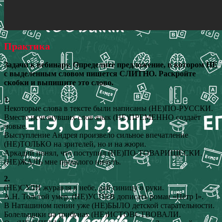
Практика
Задачи к вебинару. Определите предложение, в котором НЕ
с выделенным словом пишется СЛИТНО. Раскройте
скобки и выпишите это слово.
1.
Некоторые слова в тексте были написаны (НЕ)ПО-РУССКИ.
Вместо исчезнувших слов язык (НЕ)ПРЕМЕННО создаёт
новые.
Выступление Андрея произвело сильное впечатление
(НЕ)ТОЛЬКО на зрителей, но и на жюри.
Аркадий понял, что поступил (НЕ)ПО-ТОВАРИЩЕСКИ.
(НЕ)ЖАЛЬ мне прошлого ничуть.
2.
(НЕ)СУЛИ журавля в небе, дай синицу в руки.
А.Н. Толстой умер, (НЕ)УСПЕВ дописать роман «Пётр I».
В Наташином пении уже (НЕ)БЫЛО детской старательности.
Болельщики на трибунах (НЕ)ИСТОВСТВОВАЛИ.