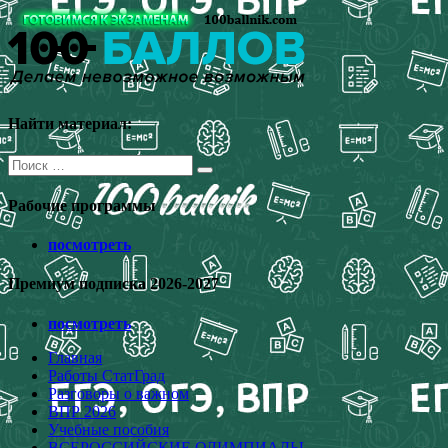
Перейти
к
содержимому
Найти материал:
Поиск
для:
Рабочие программы
посмотреть
Премиум подписка 2026-2027
посмотреть
Главная
Работы СтатГрад
Разговоры о важном
ВПР 2026
Учебные пособия
ВСЕРОССИЙСКИЕ ОЛИМПИАДЫ