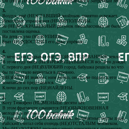
Он (НЕ)СПЕША взял метлу и отправился в Запретный лес.
3.
Воздух, ещё (НЕ)СТАВШИЙ знойным, приятно освежает.
Некоторые упражнения (НЕ)ВЫПОЛНЕНЫ.
За (НЕ)РАСКРАШЕННЫЙ рисунок пятикласснику не была
поставлена оценка.
На деньги ума (НЕ)КУПИШЬ.
Брат (НЕ)УДОСТОИЛ его даже упрёком.
4.
В мечтах он открывал ещё (НЕ)ИССЛЕДОВАННЫЕ земли.
В этом году были (НЕ)ПРЕКРАЩАВШИЕСЯ всё лето дожди.
С первого дня (НЕ)ВЗЛЮБИВ город, бабушка решила во что
бы то ни стало вернуться в деревню.
(НЕ)БУДУЧИ знаком с ним лично, он тут же подсел к его
компании и представился.
Ключи до сих пор (НЕ)НАЙДЕНЫ.
5.
Коту Тимофею (НЕ)МЕНЬШЕ десяти лет.
В этом фрагменте слышится (НЕ)ОБЫКНОВЕННАЯ
мелодия, а полный трагизма финал.
У Насти были (НЕ)ПРАВИЛЬНЫЕ, но приятные черты лица.
Райский считал себя отнюдь (НЕ)ОТСТАЛЫМ человеком.
Мы (НЕ)ДОЛЖНЫ легкомысленно относиться к огромному