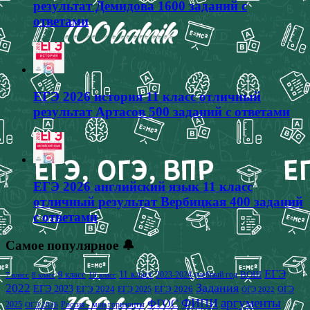
результат Демидова 1600 заданий с
ответами
ЕГЭ 2026 история 11 класс отличный
результат Артасов 500 заданий с ответами
ЕГЭ 2026 английский язык 11 класс
отличный результат Вербицкая 400 заданий
с ответами
Самое популярное 🔔
ЕГЭ
9 класс
11 класс
2023-2024 учебный год
ВОШ
7 класс
8 класс
10 класс
2022
Задания
ЕГЭ 2023
ЕГЭ 2024
ЕГЭ 2026
ЕГЭ 2025
ОГЭ
ОГЭ 2022
аргументы
ФИПИ
ФГОС
2025
Россия - мои горизонты
ОГЭ 2026