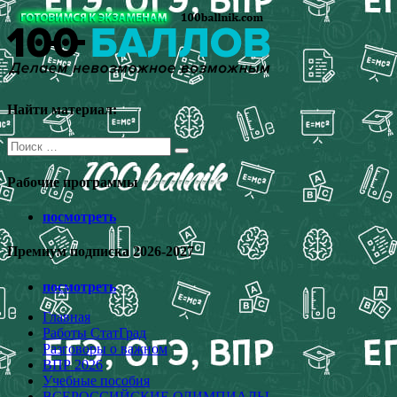
Перейти
к
содержимому
Найти материал:
Поиск
для:
Рабочие программы
посмотреть
Премиум подписка 2026-2027
посмотреть
Главная
Работы СтатГрад
Разговоры о важном
ВПР 2026
Учебные пособия
ВСЕРОССИЙСКИЕ ОЛИМПИАДЫ