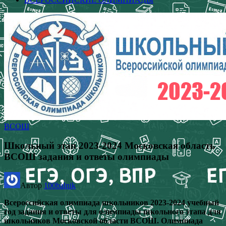
ВСОШ
Школьный этап 2023-2024 Московская область
ВСОШ задания и ответы олимпиады
Автор
100balnik
Всероссийская олимпиада школьников 2023-2024 учебный
год задания и ответы для олимпиады школьного этапа для
школьников Московской области ВСОШ. Олимпиада