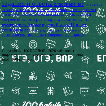
задания и ответы
классный час
литература
математика 11 класс
ответы
11 класс
математика 9 класс
профильный уровень
рабочая
проверочная работа
проблема текста
разговоры о важном
программа на 2022-2023
решу ЕГЭ
русский язык 11 класс
русский язык 9 класс
сочинение егэ
статград
текст для сочинения егэ
тренировочные варианты
тренировочный вариант
Copyright © "100 БАЛЛОВ" 2026 сайт носит
информационный характер. Все права защищены
info@100ballnik.com