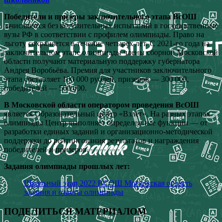
Победители и призеры заключительного этапа ВсОШ
зачисляются без вступительных испытаний в государственные
вузы РФ в соответствии с профилем олимпиады. Право на
льготу сохраняется в течение четырех лет. С 2021-го года на
заключительном этапе олимпиады члены сборной Московской
области получают материальную поддержку губернатора
Андрея Воробьёва. Премия для участников заключительного
этапа составляет 100 000 рублей, призеров — 300 000,
победителей — 500 000.
В Московской области оператором проведения ВсОШ
является Образовательный центр «Взлёт». На разных этапах
олимпиады Центр выполняет определенные функции — от
разработки единых заданий и организационно-методической
поддержки до рейтингования результатов и награждения
победителей и призеров.
Задания олимпиады прошлых лет:
Школьный этап 2022 ВCОШ Московская область
задания и ответы олимпиады
ПОДЕЛИТЬСЯ МАТЕРИАЛОМ