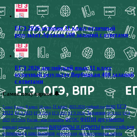
ЕГЭ 2026 история 11 класс отличный
результат Артасов 500 заданий с ответами
ЕГЭ 2026 английский язык 11 класс
отличный результат Вербицкая 400 заданий
с ответами
Самое популярное 🔔
ЕГЭ
9 класс
11 класс
2023-2024 учебный год
ВОШ
7 класс
8 класс
10 класс
2022
Задания
ЕГЭ 2023
ЕГЭ 2024
ЕГЭ 2026
ЕГЭ 2025
ОГЭ
ОГЭ 2022
аргументы
ФИПИ
ФГОС
2025
Россия - мои горизонты
ОГЭ 2026
варианты и ответы
всероссийская
вариант
вариант с ответами
олимпиада школьников
демоверсия
диагностическая работа