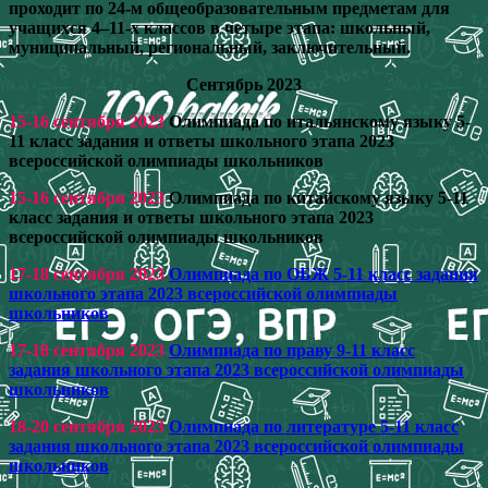
проходит по 24-м общеобразовательным предметам для
учащихся 4–11-х классов в четыре этапа: школьный,
муниципальный, региональный, заключительный.
Сентябрь 2023
15-16 сентября 2023
Олимпиада по итальянскому языку 5-
11 класс задания и ответы школьного этапа 2023
всероссийской олимпиады школьников
15-16 сентября 2023
Олимпиада по китайскому языку 5-11
класс задания и ответы школьного этапа 2023
всероссийской олимпиады школьников
17-18 сентября 2023
Олимпиада по ОБЖ 5-11 класс задания
школьного этапа 2023 всероссийской олимпиады
школьников
17-18 сентября 2023
Олимпиада по праву 9-11 класс
задания школьного этапа 2023 всероссийской олимпиады
школьников
18-20 сентября 2023
Олимпиада по литературе 5-11 класс
задания школьного этапа 2023 всероссийской олимпиады
школьников