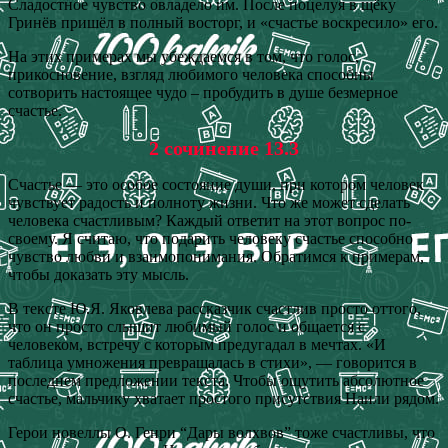
Сладостное чувство овладело им. После поцелуя в щёку
Гринёв пришёл в полный восторг, и «счастье воскресило» его.
На этих примерах мы убеждаемся в том, что голос,
прикосновение, взгляд любимого человека способны
сотворить настоящее чудо – пробудить в душе безмерное
счастье.
2 сочинение 13.3
Счастье — это особое состояние души, при котором человек
чувствует радость и полноту жизни. Что же может сделать
человека счастливым? Каждый ответит на этот вопрос по-
своему. Я считаю, что подарить человеку счастье способно
чувство любви и взаимопонимания. Обратимся к примерам,
чтобы доказать эту мысль.
В тексте Ю.Я. Яковлева рассказчик счастлив просто оттого,
что он просто слышит любимый голос и общается с
человеком, встречу с которым предугадал в мечтах. «И
таблица умножения превращалась в стихи», — говорится в
последнем предложении текста. Чтобы ощутить абсолютное
счастье, мальчику хватает простого присутствия Наили рядом.
Герои новеллы О. Генри “Дары волхвов” тоже счастливы, что