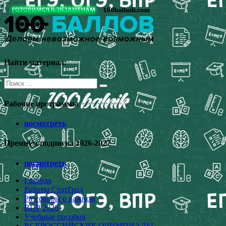
Перейти
к
содержимому
Найти материал:
Поиск
для:
Рабочие программы
посмотреть
Премиум подписка 2026-2027
посмотреть
Главная
Работы СтатГрад
Разговоры о важном
ВПР 2026
Учебные пособия
ВСЕРОССИЙСКИЕ ОЛИМПИАДЫ