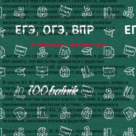
(достигается через финансовую стабильность, хорошие
отношения с окружающими и наличие жизненных целей);
успех (профессиональный рост и признание со стороны
окружающих способствуют ощущению удовлетворённости
жизнью); а также духовное (самопознание, развитие
личностных качеств и поиск смысла жизни помогают
человеку обрести гармонию и радость).
4 сочинение с аргументами
Счастье – это следствие любви и гармонии в душе человека.
Нет ничего, что могло бы сравниться с радостью
прикосновений, объятий, душевных разговоров и полного
взаимопонимания. Любовь делает людей счастливыми.
В тексте Ю. Я. Яковлева раскрывается взаимосвязь любви и
счастья. Главный герой испытывает невероятный подъем,
когда видит глаза Наили, которые «блестели, как от слёз». Её
голос «полностью захватил власть» над ним, и даже таблица
умножения, произнесённая её устами, «превращалась в
стихи» (предложение 43). Это состояние и есть настоящее
счастье, когда каждый миг, проведённый рядом с любимым
человеком, наполнен теплом и радостью.
Пример из рассказа А.И. Куприна «Куст сирени»