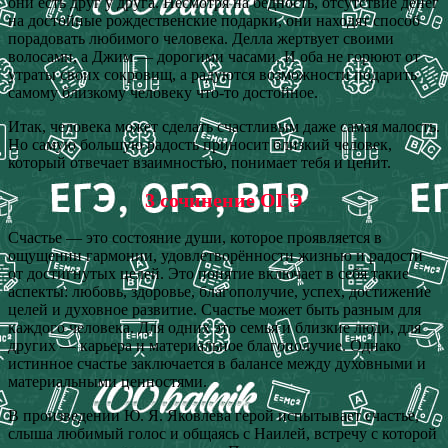
они есть друг у друга. Несмотря на бедность, отсутствие денег
на достойные рождественские подарки, они находят способ
порадовать любимого человека. Делла жертвует своими
волосами, а Джим — дорогими часами. И оба не горюют от
утраты своих сокровищ, а радуются возможности подарить
самому близкому человеку что-то достойное.
Итак, человека может сделать счастливым даже самая малость.
Но самую большую радость приносит близкий человек,
который отвечает взаимностью, понимает тебя и ценит.
3 сочинение ОГЭ
Счастье — это состояние души, которое проявляется в
ощущении гармонии, удовлетворённости жизнью и радости
от достигнутых целей. Это понятие включает в себя такие
аспекты: любовь, здоровье, благополучие, успех, достижение
целей и духовное развитие. Счастье может быть разным для
каждого человека. Для одних это семья и близкие люди, для
других — карьера и материальное благополучие. Однако
истинное счастье заключается в балансе между духовными и
материальными ценностями.
В произведении Ю. Я. Яковлева герой испытывает счастье,
слыша любимый голос и общаясь с Наилей, встречу с которой