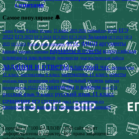
с ответами
Самое популярное 🔔
ЕГЭ
9 класс
11 класс
2023-2024 учебный год
ВОШ
7 класс
8 класс
10 класс
2022
Задания
ЕГЭ 2023
ЕГЭ 2024
ЕГЭ 2026
ЕГЭ 2025
ОГЭ
ОГЭ 2022
аргументы
ФИПИ
ФГОС
2025
Россия - мои горизонты
ОГЭ 2026
варианты и ответы
всероссийская
вариант
вариант с ответами
олимпиада школьников
демоверсия
диагностическая работа
задания и ответы
классный час
литература
математика 11 класс
ответы
11 класс
математика 9 класс
профильный уровень
рабочая
проверочная работа
проблема текста
разговоры о важном
программа на 2022-2023
решу ЕГЭ
русский язык 11 класс
русский язык 9 класс
сочинение егэ
статград
текст для сочинения егэ
тренировочные варианты
тренировочный вариант
Copyright © "100 БАЛЛОВ" 2026 сайт носит
информационный характер. Все права защищены