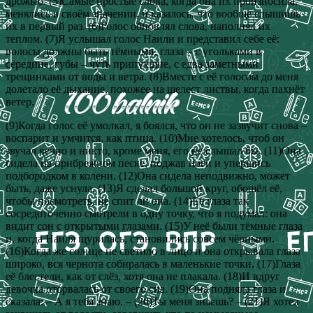
дрожью. (5)Самые простые слова, когда она их произносила,
менялись в своём значении, и казалось, что вообще слышишь
их в первый раз. (6)Голос обновлял слова, наполнял их
теплом. (7)Я услышал голос Наили и представил себе её:
волосы должны быть тёмными, глаза – с угольками в
середине, губы – чуть припухшие, с едва заметными
трещинками от воды и ветра. (8)Вместе с её голосом до меня
долетало её дыхание, похожее на шелест листвы, когда пахнёт
ветер.
(9)Когда голос её умолкал, я боялся, что он не зазвучит снова –
воспарит и умчится, как птица. (10)Мне хотелось, чтоб он
звучал вечно и никто, кроме меня, его не слышал бы. (11)Она
сидела на прибрежном песке, поджав ноги и упершись
подбородком в колени. (12)Она сидела неподвижно, может
быть, даже уснула. (13)Я сделал большой круг, обошёл её,
чтобы посмотреть, не спит ли она. (14)Её глаза так
сосредоточенно смотрели в одну точку, что я подумал: она
видит сон с открытыми глазами. (15)У неё были тёмные глаза
и, когда Наиля щурилась, становились совсем чёрными.
(16)Когда же солнце не светило в лицо и она открывала глаза
широко, вся чернота собиралась в маленькие точки. (17)Глаза
её блестели, как от слёз, хотя она не плакала. (18)И вдруг
девочка оторвалась от своего сна. (19)Она подняла глаза и
сказала: – А я тебя знаю. – (20)Ты меня знаешь? – (21)Я хотел