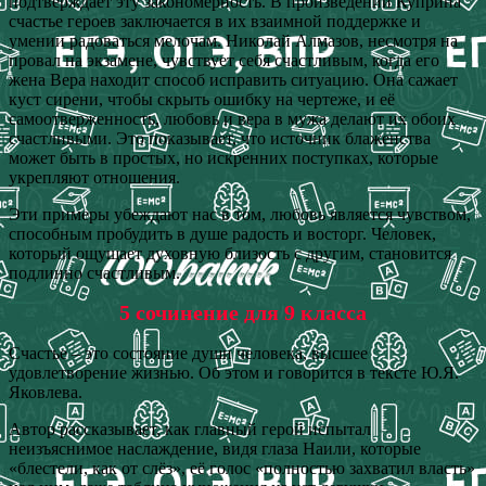
подтверждает эту закономерность. В произведении Куприна
счастье героев заключается в их взаимной поддержке и
умении радоваться мелочам. Николай Алмазов, несмотря на
провал на экзамене, чувствует себя счастливым, когда его
жена Вера находит способ исправить ситуацию. Она сажает
куст сирени, чтобы скрыть ошибку на чертеже, и её
самоотверженность, любовь и вера в мужа делают их обоих
счастливыми. Это показывает, что источник блаженства
может быть в простых, но искренних поступках, которые
укрепляют отношения.
Эти примеры убеждают нас в том, любовь является чувством,
способным пробудить в душе радость и восторг. Человек,
который ощущает духовную близость с другим, становится
подлинно счастливым.
5 сочинение для 9 класса
Счастье – это состояние души человека, высшее
удовлетворение жизнью. Об этом и говорится в тексте Ю.Я.
Яковлева.
Автор рассказывает, как главный герой испытал
неизъяснимое наслаждение, видя глаза Наили, которые
«блестели, как от слёз», её голос «полностью захватил власть»