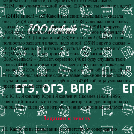
закричать от радости, совершить что-то немыслимое. –
(22)Мы же учимся в одной школе. (23)Разве ты меня не видел?
– (24)Не видел! – (25)Какой ты невнимательный, – сказала
она. – (26)Я слышал твой голос… (27)Я услышал твой голос, –
сказал я. – (28)Ты узнал меня по голосу? – (29)Нет, другое…
(30)Я хотел узнать тебя из-за голоса. – (31)Тебе понравился
мой голос? (32)Понравился! (33)Не то слово! (34)Этот голос
полностью захватил власть надо мной! (35)И вдруг я сказал: –
(36)Ты можешь прочитать наизусть таблицу умножения?
(37)Моя неожиданная просьба застала её врасплох. –
(38)Смеёшься? – (39)Нет, серьёзно. (40)Я буду слушать твой
голос. (41)Наиля посмотрела на меня пристально, покачала
головой. (42)Она не могла понять, а я не мог объяснить ей, что
её голос менял значение слов и самые обыкновенные слова
звучали, как только что рождённые. (43)И таблица умножения
превращалась в стихи.
По Ю.Я. Яковлеву Юрий Яковлевич Яковлев (1923–1996) –
советский писатель и сценарист, автор книг для подростков и
юношества, сценариев игровых и анимационных фильмов.
Задания к тексту
10. Какие из высказываний соответствуют содержанию