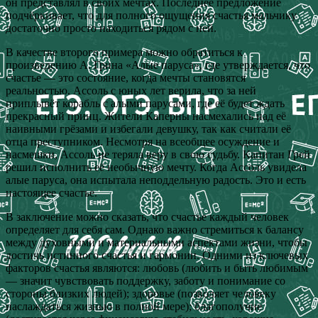
он представлял в своих мечтах. Последнее предложение
подчёркивает, что для полного ощущения счастья мальчику
достаточно просто находиться рядом с ней.
В качестве второго примера можно обратиться к
произведению А. Грина «Алые паруса», где утверждается, что
счастье — это состояние, когда мечты становятся
реальностью. Ассоль с юных лет верила, что за ней
приплывёт корабль с алыми парусами, где её будет ждать
прекрасный принц. Жители Каперны насмехались над её
наивными грёзами и избегали девушку, так как считали её
отца преступником. Несмотря на всеобщее осуждение и
насмешки, Ассоль не теряла веру в свою судьбу. Капитан Грей
решил исполнить её необычную мечту. Когда Ассоль увидела
алые паруса, она испытала неподдельную радость. Это и есть
настоящее счастье.
В заключение можно сказать, что счастье каждый человек
определяет для себя сам. Однако важно стремиться к балансу
между духовными и материальными аспектами жизни, чтобы
достичь истинного счастья и гармонии. Одними из ключевых
факторов счастья являются: любовь (любить и быть любимым
— значит чувствовать поддержку, заботу и понимание со
стороны близких людей); здоровье (позволяет человеку
наслаждаться жизнью в полной мере); благополучие