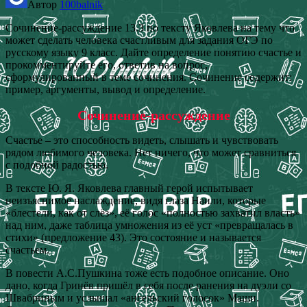
Автор
100balnik
Сочинение-рассуждение 13.3 по тексту Яковлева на тему что
может сделать человека счастливым для задания ОГЭ по
русскому языку 9 класс. Дайте определение понятию счастье и
прокомментируйте его, ответив на вопрос,
сформулированный в теме сочинения. Сочинение содержит:
пример, аргументы, вывод и определение.
Сочинение-рассуждение
Счастье – это способность видеть, слышать и чувствовать
рядом любимого человека. Нет ничего, что может сравниться
с подобной радостью.
В тексте Ю. Я. Яковлева главный герой испытывает
неизъяснимое наслаждение, видя глаза Наили, которые
«блестели, как от слёз», её голос «полностью захватил власть»
над ним, даже таблица умножения из её уст «превращалась в
стихи» (предложение 43). Это состояние и называется
счастьем.
В повести А.С.Пушкина тоже есть подобное описание. Оно
дано, когда Гринёв пришёл в себя после ранения на дуэли со
Швабриным и услышал «ангельский голосок» Маши.