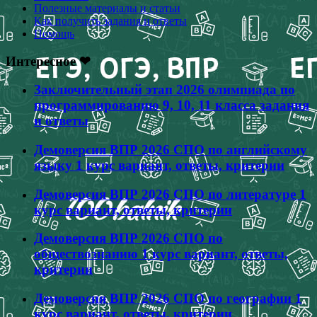
Полезные материалы и статьи
Как получить задания и ответы
Помощь
Интересное ❤
Заключительный этап 2026 олимпиада по
программированию 9, 10, 11 класса задания
и ответы
Демоверсия ВПР 2026 СПО по английскому
языку 1 курс вариант, ответы, критерии
Демоверсия ВПР 2026 СПО по литературе 1
курс вариант, ответы, критерии
Демоверсия ВПР 2026 СПО по
обществознанию 1 курс вариант, ответы,
критерии
Демоверсия ВПР 2026 СПО по географии 1
курс вариант, ответы, критерии