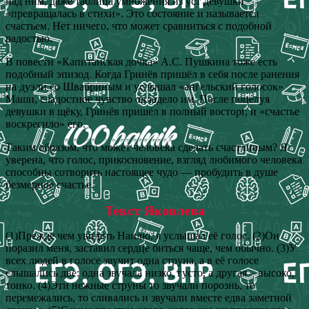
над ним, даже таблица умножения из уст девушки
«превращалась в стихи». Это состояние и называется
счастьем. Нет ничего, что может сравниться с подобной
радостью.
В повести «Капитанская дочка» А.С. Пушкина тоже есть
подобный эпизод. Когда Гринёв пришёл в себя после ранения
на дуэли со Швабриным и услышал «ангельский голосок»
Маши, сладостное чувство овладело им. После поцелуя
девушки в щёку, Гринёв пришёл в полный восторг, и «счастье
воскресило» его.
Таким образом, что может человека сделать счастливым? Я
уверена, что голос, прикосновение, взгляд любимого человека
способны сотворить настоящее чудо — пробудить в душе
безмерное счастье.
Текст Яковлева
(1)Прежде чем увидеть Наилю, я услышал её голос. (2)Он
поразил меня, заставил сердце биться чаще, чем обычно. (3)У
всех людей в голосе звучит одна струна, а в её голосе
слышались две: одна звучала низко, густо, а другая – высоко,
тонко. (4)Эти нежные струны то звучали порознь, то
перемежались, то сливались и звучали вместе едва заметной