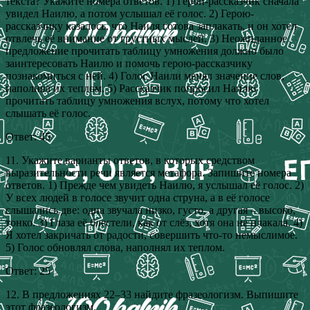
текста? Укажите номера ответов. 1) Герой-рассказчик сначала
увидел Наилю, а потом услышал её голос. 2) Герою-
рассказчику казалось, что Наиля готова заплакать, и он хотел
отвлечь её внимание от грустных мыслей. 3) Неожиданное
предложение прочитать таблицу умножения должно было
заинтересовать Наилю и помочь герою-рассказчику
познакомиться с ней. 4) Голос Наили менял значение слов,
наполнял их теплом. 5) Рассказчик попросил Наилю
прочитать таблицу умножения вслух, потому что хотел
слышать её голос.
Ответ: 45
11. Укажите варианты ответов, в которых средством
выразительности речи является метафора. Запишите номера
ответов. 1) Прежде чем увидеть Наилю, я услышал её голос. 2)
У всех людей в голосе звучит одна струна, а в её голосе
слышались две: одна звучала низко, густо, а другая – высоко,
тонко. 3) Глаза её блестели, как от слёз, хотя она не плакала. 4)
Я хотел закричать от радости, совершить что-то немыслимое.
5) Голос обновлял слова, наполнял их теплом.
Ответ: 25
12. В предложениях 22–33 найдите фразеологизм. Выпишите
этот фразеологизм.