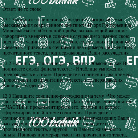
Ответ: не то слово
13.1 Напишите сочинение-рассуждение, раскрывая смысл
высказывания современного лингвиста Игоря Григорьевича
Милославского: «Основной приём, выражающий желание
говорящего внедрить в сознание слушающего именно свою
оценку ситуации, – это выбор слов, содержащих оценочный
элемент». Приведите в сочинении два примера-аргумента из
прочитанного текста, подтверждающих Ваши рассуждения.
13.2 Напишите сочинение-рассуждение. Объясните, как Вы
понимаете смысл финала текста: «И таблица умножения
превращалась в стихи». Приведите в сочинении два примера-
иллюстрации из прочитанного текста, подтверждающих
Ваши рассуждения.
13.3 Напишите сочинение-рассуждение на тему «Что может
сделать человека счастливым?». Дайте определение понятию
СЧАСТЬЕ и прокомментируйте его, ответив на вопрос,
сформулированный в теме сочинения. Приведите в
сочинении два примера-аргумента, подтверждающих Ваши
рассуждения: один пример-аргумент приведите из
прочитанного текста, а другой – из Вашего жизненного
опыта. Приводя пример-аргумент из прочитанного текста,