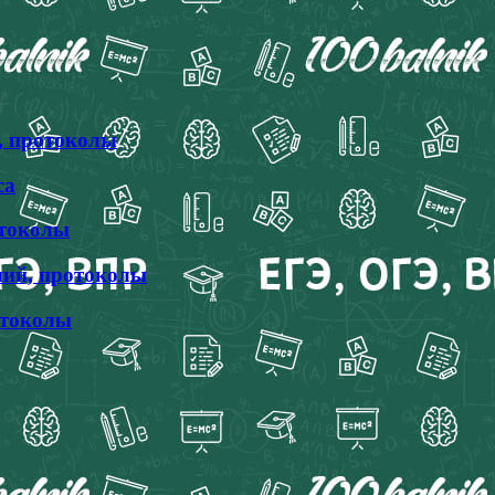
, протоколы
са
отоколы
ний, протоколы
отоколы