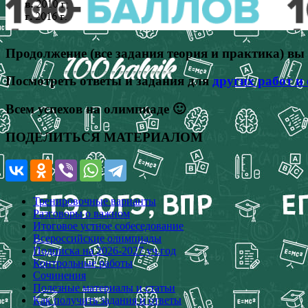
Продолжение (все задания теория и практика) в
Посмотреть ответы и задания для
других работ и
Всем успехов на олимпиаде 🙂
ПОДЕЛИТЬСЯ МАТЕРИАЛОМ
Тренировочные варианты
Разговоры о важном
Итоговое устное собеседование
Всероссийские олимпиады
Подписка на 2026-2027 уч.год
Контрольные работы
Сочинения
Полезные материалы и статьи
Как получить задания и ответы