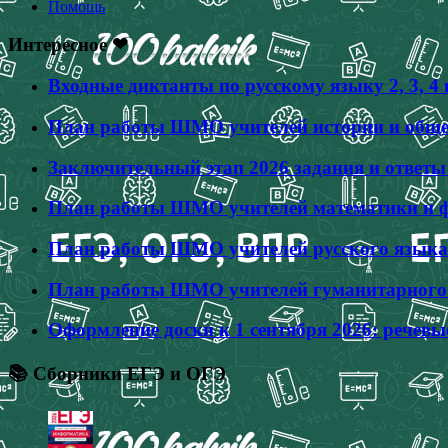
Помощь
Интересное ❤
Входные диктанты по русскому языку 2, 3, 
План работы ШМО учителей истории и общес
Заключительный этап 2026 задания и ответ
План работы ШМО учителей математики и фи
План работы ШМО учителей русского языка 
План работы ШМО учителей гуманитарного ц
Оформление доски к 1 сентября 2026: речевы
📚 Сборники ЕГЭ и ОГЭ