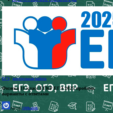
ЕГЭ
/
контрольная работа
Физика 11 класс ЕГКР ЕГЭ 2025 пробник
варианты с ответами
Автор
100balnik