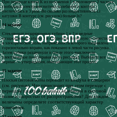
При переводе ключа К из положения 1 в положение 2 частота
свободных электромагнитных колебаний в контуре
увеличилась в 3 раза. Во сколько раз индуктивность Li
катушки B контуре (см. рисунок) больше lx?
14 задание
Стеклянные незаряженные кубики 1 и 2 и медные
незаряженные кубики 3 и 4 сблизили вплотную и поместили
в электрическое поле, напряжённость которого направлена
горизонтально вправо, как показано в левой части рисунка.
Затем кубики раздвинули и после этого выключили
электрическое поле (правая часть рисунка). Выберите все
верные — утверждения, описывающие этот процесс.
15 задание
воздуха в глицерин
Плоская световая волна переходит из
(см. рисунок). Что происходит при этом переходе с
периодом электромагнитных колебаний в световой
волне и скоростью сё распространения? Для каждой
величины определите соответствующий характер
изменения.
17 задание