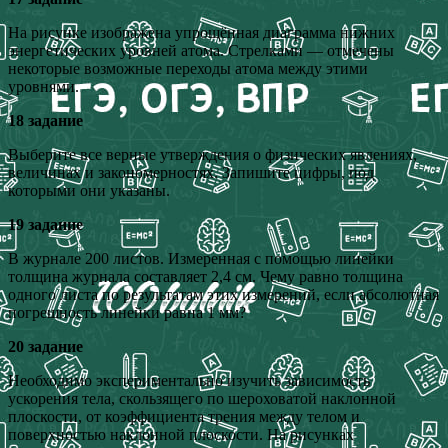
На рисунке изображена упрощённая диаграмма нижних
энергетических уровней атома. Стрелками — отмечены
некоторые возможные переходы атома между этими
уровнями.
18 задание
Выберите все верные утверждения о физических явлениях,
величинах и закономерностях. Запишите цифры, под
которыми они указаны.
19 задание
В журнале 200 листов. Измеренная с помощью линейки
толщина журнала составляет 2,4 см. Чему равно толщина
одного листа по результатам этих измерений, если абсолютная
погрешность линейки равна 1 мм?
20 задание
Необходимо экспериментально изучить зависимость
ускорения тела, скользящего по шероховатой наклонной
плоскости, от коэффициента трения между телом и
поверхностью наклонной плоскости. На рисунках