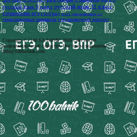
программа на 2022-2023
решу ЕГЭ
русский язык 11 класс
русский язык 9 класс
сочинение егэ
статград
текст для сочинения егэ
тренировочные варианты
тренировочный вариант
Copyright © "100 БАЛЛОВ" 2026 сайт носит
информационный характер. Все права защищены
info@100ballnik.com