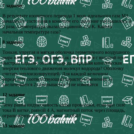
7 задание
В результате изохорного перехода 1 моль идеального газа M3
начального состояния в конечное его давление уменьшилось в
2 раза, а температура оказалась равной 420 K. Какова
начальная температура газа?
8 задание
Тонкая, упругая и мягкая оболочка герметичного воздушного
шара наполнена водородом. Как изменяются с высотой при
быстром подъёме объём водорода и средняя кинетическая
энергия теплового движения молекул водорода? Оболочку
считать теплоизолирующей. Для каждой величины
определите соответствующий характер изменения: 1)
увеличивается 2) уменьшается 3) не изменятся
12 задание
Чему равна индуктивность витка проволоки, если при силе
тока B витке, равной 4 A, магнитный поток через площадь,
ограниченную витком, равна 12 мВб?
13 задание