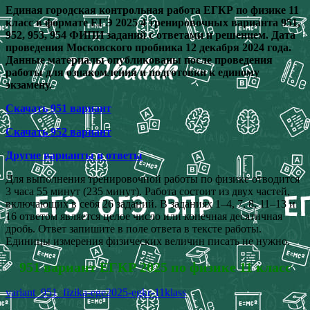
Единая городская контрольная работа ЕГКР по физике 11
класс в формате ЕГЭ 2025 4 тренировочных варианта 951,
952, 953, 954 ФИПИ заданий с ответами и решением. Дата
проведения Московского пробника 12 декабря 2024 года.
Данные материалы опубликованы после проведения
работы для ознакомления и подготовки к единому
экзамену.
Скачать 951 вариант
Скачать 952 вариант
Другие варианты и ответы
Для выполнения тренировочной работы по физике отводится
3 часа 55 минут (235 минут). Работа состоит из двух частей,
включающих в себя 26 заданий. В заданиях 1–4, 7, 8, 11–13 и
16 ответом является целое число или конечная десятичная
дробь. Ответ запишите в поле ответа в тексте работы.
Единицы измерения физических величин писать не нужно.
951 вариант ЕГКР 2025 по физике 11 класс
variant_951_fizika-ege2025-egkr-11klass