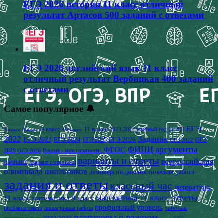
ЕГЭ 2026 история 11 класс отличный
результат Артасов 500 заданий с ответами
ЕГЭ 2026 английский язык 11 класс
отличный результат Вербицкая 400 заданий
с ответами
Самое популярное 🔔
ЕГЭ
9 класс
11 класс
2023-2024 учебный год
ВОШ
7 класс
8 класс
10 класс
2022
Задания
ЕГЭ 2023
ЕГЭ 2024
ЕГЭ 2026
ЕГЭ 2025
ОГЭ
ОГЭ 2022
аргументы
ФИПИ
ФГОС
2025
Россия - мои горизонты
ОГЭ 2026
варианты и ответы
всероссийская
вариант
вариант с ответами
олимпиада школьников
демоверсия
диагностическая работа
задания и ответы
классный час
литература
математика 11 класс
ответы
11 класс
математика 9 класс
профильный уровень
рабочая
проверочная работа
проблема текста
разговоры о важном