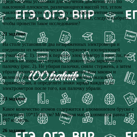
представлены установки для изучения движения тела по
наклонной плоскости, различающиеся массой тел, углом
наклона плоскости к горизонту и коэффициентом трения.
Какие две установки, изображённые ниже, следует выбрать,
чтобы провести такое исследование?
21 задание
На столе установили два незаряженных электрометра и
соединили их металлическим стержнем е изолирующей
ручкой (рис. 1). Затем к первому электрометру поднесли, не
касаясь ни шара, ни стержня, положительно заряженную
палочку (рис. 2). He убирая палочки, сняли стержень, а затем
убрали палочку. Ссылаясь на известные Вам законы и
явления, объясните, почему электрометры оказались
заряженными, и определите знаки заряда каждого из
электрометров после того, как палочку убрали.
23 задание
Какое количество атомов содержится в алюминиевом бруске с
размерами 10*15х20 см? Молярная масса алюминия равна 27
107 кг/ моль.
26 задание