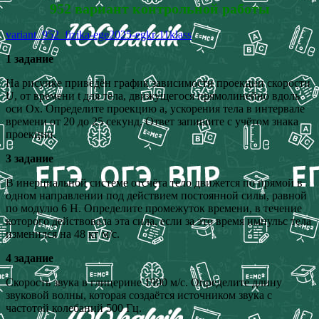
952 вариант контрольной работы
variant_952_fizika-ege2025-egkr-11klass
1 задание
На рисунке приведён график зависимости проекции скорости
U, от времени t для тела, движущегося прямолинейно вдоль
оси Ох. Определите проекцию а, ускорения тела в интервале
времени от 20 до 25 секунд. Ответ запишите с учётом знака
проекции.
3 задание
В инерциальной системе отсчёта тело движется по прямой в
одном направлении под действием постоянной силы, равной
по модулю 6 Н. Определите промежуток времени, в течение
которого действовала эта сила, если за это время импульс тела
изменился на 48 кг м/с.
4 задание
Скорость звука в глицерине 1900 м/с. Определите длину
звуковой волны, которая создаётся источником звука с
частотой колебаний 500 Гц.