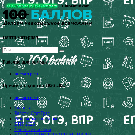
Перейти
к
содержимому
Найти материал:
Поиск
для:
Рабочие программы
посмотреть
Премиум подписка 2026-2027
посмотреть
Главная
Работы СтатГрад
Разговоры о важном
ВПР 2026
Учебные пособия
ВСЕРОССИЙСКИЕ ОЛИМПИАДЫ