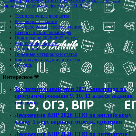
17 декабря Пробная работа по русскому языку 11 класс 2
записям
варианта с ответами в формате ЕГЭ 2025 »
Тренировочные варианты
Разговоры о важном
Итоговое устное собеседование
Всероссийские олимпиады
Подписка на 2026-2027 уч.год
Контрольные работы
Сочинения
Полезные материалы и статьи
Как получить задания и ответы
Помощь
Интересное ❤
Заключительный этап 2026 олимпиада по
программированию 9, 10, 11 класса задания
и ответы
Демоверсия ВПР 2026 СПО по английскому
языку 1 курс вариант, ответы, критерии
Демоверсия ВПР 2026 СПО по литературе 1