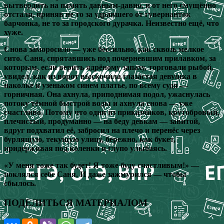
вытвердить на память давным-давно, и от него смущённо
отстали, приняв не то за удравшего от гувернанток
барчонка, не то за городского дурачка. Неизвестно ещё, что
хуже.
Снова заморосило — уже бессильно, как сквозь мелкое
сито. Саня, спрятавшись под почерневшим прилавком, за
которым, если верить ядрёному запаху, торговали рыбой,
увидел, как из ворот выскочила глазастая девушка в
наколке и узеньком синем платье, по всему судя —
горничная. Она ахнула, приподнимая подол, ужаснулась
потоку тёмной быстрой воды и ахнула снова — уже
счастливо. Потому что один из приказчиков, крутобровый,
плечистый, продуманно — на беду девкам — завитой,
вдруг подхватил её, забросил на плечо и перенёс через
бурлящую, текущую улицу, бережно, как букет,
придерживая под коленки и глупо улыбаясь.
«У меня тоже так будет! Я тоже буду счастливым!» —
поклялся себе Саня. И даже зажмурился — чтобы
сбылось.
ПОДЕЛИТЬСЯ МАТЕРИАЛОМ