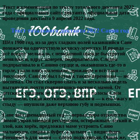
Текст и комментарии по тексту тотального диктанта 2022
года с официального сайта диктанта, официальная дата
проведения диктанта 9 апреля 2022 года.
Текст тотального диктанта 2022 Санин год
Шёл 1900 год, из-за двух гладких нолей казавшийся Сане
похожим на одноместную коляску-эгоистку. И правда —
всё вокруг мелькало, с невиданной прежде быстротой
менялось и, вдруг замерев, подпрыгивало. Следом
подпрыгивало и Санино сердце и, оказавшись где-то в
горле, ухало вниз, маленькое, дрожащее и всё-таки —
ликующее. Саня не был готов к таким переменам — не
поспевал. Он стал скверно спать и за несколько недель
вытянулся, почти сравнявшись ростом с мамой. От
детских кудряшек не осталось и следа: волосы Сани
потемнели, стали жёсткими, прямыми и — к его ужасу и
стыду — опушили даже верхнюю губу и подмышки.
Сане шёл двенадцатый год — первая пора отрочества.
Зимой управляющий рестораном, осторожный, лёгкий и
злой, как хорёк, предложил маме устроить Саню
мальчиком, сперва в буфет, а дальше — видно будет.
Внешность для холуя — самая подходящая. Опять же,