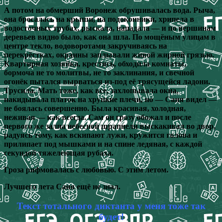
А потом на обмерший Воронеж обрушивалась вода. Рыча,
она бросалась на крыши, на подоконники, хрипела в
водосточных трубах, рыскала, нападала — и по вершинам
деревьев видно было, как она шла. По мощёным улицам в
центре текло, водоворотами закручиваясь на
перекрёстках, окраины заплывали живой жирной грязью.
Квартирная хозяйка, крестясь, обходила комнаты,
бормоча не то молитвы, не то заклинания, и свечной
огонёк пытался вырваться из-под её трясущейся ладони.
Трусила. Мать тоже, как все, захлопывала окна,
накидывала платок на хрупкие плечи, но — Саня видел —
не боялась совершенно. Была красивая, холодная,
неживая — как всегда. Сам он грозу обожал и после
первого же залпа небесной шрапнели выскакивал во двор,
радуясь тому, как вскипают лужи, кружится голова и
прилипает под мышками и на спине ледяная, с каждой
секундой тяжелеющая рубаха.
Гроза рифмовалась с любовью. С этим летом.
Лучшего лета Саня ещё не знал.
Текст тотального диктанта у меня тоже так
будет!