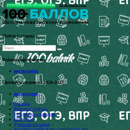
Перейти
к
содержимому
Найти материал:
Поиск
для:
Рабочие программы
посмотреть
Премиум подписка 2026-2027
посмотреть
Главная
Работы СтатГрад
Разговоры о важном
ВПР 2026
Учебные пособия
ВСЕРОССИЙСКИЕ ОЛИМПИАДЫ