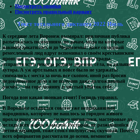
Посмотреть ошибки
Посмотреть правильный вариант
Текст тотального диктанта 2022 Июль
К середине лета Воронеж вымирал: приличная публика
разъезжалась по имениям, по дачам, мода на которые
наконец докатилась и до Черноземья; даже солидный
ремесленный люд вдруг вспоминал о своём крестьянском
прошлом и, влекомый властным зовом страды,
отправлялся в некогда родные деревни, сёла, на дальние
хутора. А уж артельных и вовсе было не удержать:
снимались с места за ночь все скопом, иной раз бросив
недоконченное дело и не получив даже долгожданный
расчёт — на горе хозяину, в чистый убыток себе.
Погода вон какая звонкая стоит! Господь управил.
В Воронеже оставался совсем уже неприкаянный
народишко, которому не нашлось за городом живого
прохладного места, — мелкие чиновники, мастеровые да
челядь всех марок и мастей. Ресторан, не разжившийся
летней верандой, тоже стоял полупустой, скучный. Почти
всех официантов рассчитали до осени, немногие