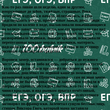
Как-то раз ливни шли неделю, один за другим,
вооружённые до зубов, тяжёлые, страшные. Река
почернела, вздулась и начала, облизываясь, жадно
подгладывать заборы, прибрежные лавки, дома. Люди
бродили по колено в воде, вылавливали покачивающиеся
на волнах лавки, иконы, узлы, кое-где причитали уже над
утопленниками. По Большой Дворянской лило так, что
разворачивало экипажи, лошади храпели, вскидывали
перепуганные мокрые морды, извозчики, матерясь,
надсаживались, чтобы вывернуть из грязи по ступицу
засевшее транспортное средство.
Воронеж замер, остановился — добраться до нужного
места можно было либо вплавь, либо по колено в густой
скользкой грязи. Саня предпочёл последнее и, засучив
штанины, дошлёпал по ледяной каше до похожего на
размокший каравай Щепного рынка — сам не зная зачем.
Торговли не было, приказчики и лавочники торчали в
дверях и судачили, обсуждая убытки. Кто-то со скуки
чинил крыльцо, и над рынком прыгал отчётливый,
звонкий стук-перестук. Саню — босого, захлёстанного
грязью — хотели было шугануть, но он торопливо
заговорил по-французски. Залепетал сущую бессмыслицу,
стишок Виктора Гюго, который мама заставила