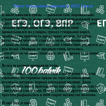
Текст тотального диктанта 2022 Гроза
В июле начались грозы — раскатистые, воронежские,
страшные. После пары дней тяжёлой неподвижной жары
вдруг приходил с воды плотный холодный ветер, грубо
ерошил прибрежную зелень, упругой волной
прокатывался по улицам, грохал створками ворот,
пробовал на прочность кровельное железо. Хозяйки
ругались на чём свет стоит, стучали деревянными
ставнями, ахая, тянули с верёвок хлопотливо рвущееся из
рук бельё. Обмирая от предчувствия, метались
заполошные огоньки лампадок, пело и дрожало оконное
стекло.
Вслед за ветром приходили тучи.
За пару минут город темнел, будто зажмуривался, и на
горизонте, нестерпимо яркая на серо-лиловом фоне,
вставала, ветвясь, первая громадная молния. Дома
становились ниже, приседали на корточки, зажимали в
счастливом ужасе уши. И через секунду-другую громко, с
хрустом разрывалось в небе сырое натянутое полотно.
И ещё раз, и ещё.