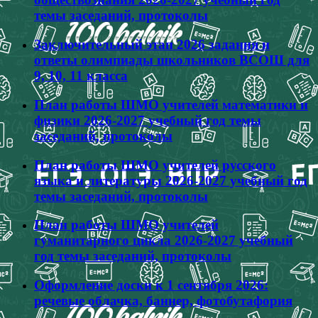
темы заседаний, протоколы
Заключительный этап 2026 задания и
ответы олимпиады школьников ВСОШ для
9, 10, 11 класса
План работы ШМО учителей математики и
физики 2026-2027 учебный год темы
заседаний, протоколы
План работы ШМО учителей русского
языка и литературы 2026-2027 учебный год
темы заседаний, протоколы
План работы ШМО учителей
гуманитарного цикла 2026-2027 учебный
год темы заседаний, протоколы
Оформление доски к 1 сентября 2026:
речевые облачка, баннер, фотобутафория