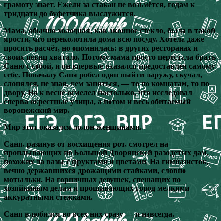
грамоту знает. Ежели за стакан не возьмётся, годам к
тридцати до буфетчика выслужится.
Мама, обычно холодная, как оконное стекло, была в такой
ярости, что переколотила дома всю посуду. Хотела даже
просить расчёт, но опомнилась: в других ресторанах и
своих певиц хватало. Потому мама просто перестала брать
Саню с собой, и он впервые оказался предоставлен самому
себе. Поначалу Саня робел один выйти наружу, скучал,
слонялся, не зная, чем заняться, — то по комнатам, то по
двору. Но к весне осмелел настолько, что исследовал
сперва окрестные улицы, а потом и весь обитаемый
воронежский мир.
Мир этот оказался полон женщинами.
Саня, разинув от восхищения рот, смотрел на
проплывающих по Большой Дворянской разодетых дам,
похожих на вазы с фруктами и цветами. На гимназисток,
вечно державшихся дрожащими стайками, словно
мотыльки. На горничных девушек, спешащих по
хозяйкиным делам и прошивающих город мелкими
аккуратными стежками.
Саня влюбился во всех них сразу — и навсегда.