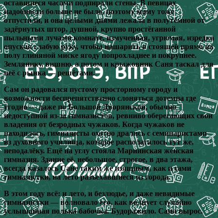
оставшиеся часами подпирали стены. В певицах
надобности больше не было, поэтому маму тоже
отпустили, и она целыми днями лежала в полутёмной от
задёрнутых штор, душной, крупно простёганной
пыльными лучами комнате, измученная, угрюмая, изредка
опуская слабую руку, чтобы нашарить в стоящей прямо на
полу глиняной миске ягоду попрохладнее и покрупнее.
Землянику, вишню, а потом и крыжовник Саня таскал для
неё с рынка — решётами.
Сам он радовался пустому просторному городу и
возможности беспрепятственно слоняться дотемна где
угодно — даже по Большой Дворянской, обычно
недоступной из-за гимназистов, ревниво оберегающих свои
владения от безродных чужаков. Когда чужаков не
находилось, гимназисты охотно дрались с семинаристами
из духовного училища, которое располагалось тут же,
неподалёку. Ещё на углу стояла Мариинская женская
гимназия. Здание её, небольшое, строгое, в два этажа,
всегда казалось Сане таким же изящным, как и сами
гимназистки, на лето разъехавшиеся из города.
В этом году всё: и лето, и безлюдье, и даже невидимые
гимназистки — волновало его, как волнует случайно
услышанная полька-бабочка. Будоражило. Саня вырос.