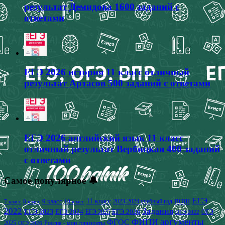
результат Демидова 1600 заданий с
ответами
ЕГЭ 2026 история 11 класс отличный
результат Артасов 500 заданий с ответами
ЕГЭ 2026 английский язык 11 класс
отличный результат Вербицкая 400 заданий
с ответами
Самое популярное 🔔
ЕГЭ
9 класс
11 класс
2023-2024 учебный год
ВОШ
7 класс
8 класс
10 класс
2022
Задания
ЕГЭ 2023
ЕГЭ 2024
ЕГЭ 2026
ЕГЭ 2025
ОГЭ
ОГЭ 2022
аргументы
ФИПИ
ФГОС
2025
Россия - мои горизонты
ОГЭ 2026