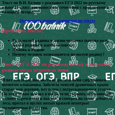
Текст по В.И. Белову с реального ЕГЭ 2022 по русскому
языку 11 класс для написания сочинения с проблемами и
позицией автора.
Посмотреть пример сочинения по тексту
Проблемы текста:
Роль малой родины в жизни человека (какова роль
малой родины в жизни человека)
Любовь к Родине
Почему человек возвращается на малую родину?
Текст с ЕГЭ 2022 по русскому языку и вот опять
родные места встретили меня:
И вот опять родные места встретили меня сдержанным
шепотом ольшаника. Забелела чешуей драночных крыш
старая моя деревня, вот и дом с потрескавшимися углами.
По этим углам залезал я когда-то под крышу, неутомимый
в своем стремлении к высоте, и смотрел на синие зубчатые
леса, прятал в щелях витых кряжей нехитрые
мальчишечьи богатства.