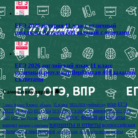
ЕГЭ 2026 история 11 класс отличный
результат Артасов 500 заданий с ответами
ЕГЭ 2026 английский язык 11 класс
отличный результат Вербицкая 400 заданий
с ответами
Самое популярное 🔔
ЕГЭ
9 класс
11 класс
2023-2024 учебный год
ВОШ
7 класс
8 класс
10 класс
2022
Задания
ЕГЭ 2023
ЕГЭ 2024
ЕГЭ 2026
ЕГЭ 2025
ОГЭ
ОГЭ 2022
аргументы
ФИПИ
ФГОС
2025
Россия - мои горизонты
ОГЭ 2026
варианты и ответы
всероссийская
вариант
вариант с ответами
олимпиада школьников
демоверсия
диагностическая работа