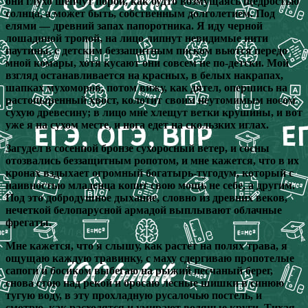
они глухо шепчут порой, как будто возмущаясь щедростью
солнца, а может быть, собственным долголетием. Под
елями — древний запах папоротника. Я иду черной
лошадиной тропой, на лицо липнут невидимые нити
паутины, с детским беззащитным писком вьются передо
мной комары, хотя кусают они совсем не по-детски. Мой
взгляд останавливается на красных, в белых накрапах,
шапках мухоморов, потом вижу, как дятел, опершись на
растопыренный хвост, колотит своим неутомимым носом
сухую древесину; в лицо мне хлещут ветки крушины, и вот
уже я на сухом месте, и нога едет на скользких иглах.
Загудел в сосенной бронзе сухоросный ветер, и сосны
отозвались беззащитным ропотом, и мне кажется, что в их
кронах вздыхает огромный богатырь-тугодум, который с
наивностью младенца копит свою мощь не себе, а другим.
Под это добродушное дыхание, словно из древних веков,
нечеткой белопарусной армадой выплывают облачные
фрегаты.
Мне кажется, что я слышу, как растет на полях трава, я
ощущаю каждую травинку, с маху сдергиваю пропотелые
сапоги и босиком выбегаю на рыжий песчаный берег,
снова стою над рекой и бросаю лесные шишки в синюю
тугую воду, в эту прохладную русалочью постель, и
смотрю, как расходятся и умирают водяные круги. Тихая