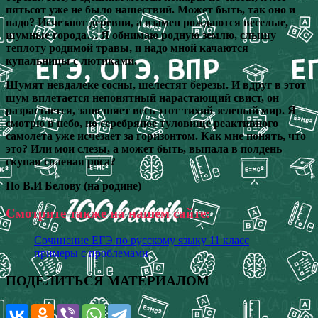
пятьсот уже не было нашествий. Может быть, так оно и
надо? Исчезают деревни, а взамен рождаются веселые,
шумные города… Я обнимаю родную землю, слышу
теплоту родимой травы, и надо мной качаются
купальницы с лютиками.
Шумят невдалеке сосны, шелестят березы. И вдруг в этот
шум вплетается непонятный нарастающий свист, он
разрастается, заполняет весь этот тихий зеленый мир. Я
смотрю в небо, но серебряное туловище реактивного
самолета уже исчезает за горизонтом. Как мне понять, что
это? Или мои слезы, а может быть, выпала в полдень
скупая соленая роса?
По В.И Белову (на родине)
Смотрите также на нашем сайте:
Сочинение ЕГЭ по русскому языку 11 класс
примеры с проблемами
ПОДЕЛИТЬСЯ МАТЕРИАЛОМ