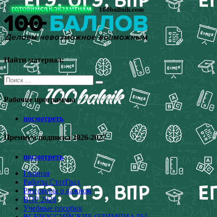
Перейти
к
содержимому
Найти материал:
Поиск
для:
Рабочие программы
посмотреть
Премиум подписка 2026-2027
посмотреть
Главная
Работы СтатГрад
Разговоры о важном
ВПР 2026
Учебные пособия
ВСЕРОССИЙСКИЕ ОЛИМПИАДЫ