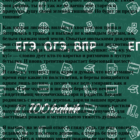
моя родина, ты все так же не даешь мне стареть и
врачуешь душу своей зеленой тишиной! Но будет ли предел
тишине!
Как хитрая лисичка, вильнула хвостом моя тропа и
затерялась в траве, а я выхожу не к молодым березам, а к
белым сказкам моей земли. Омытые июльскими дождями,
они стыдливо полощут ветками, приглушая двухнотный,
непонятно откуда слышимый голос кукушки: «Ук-ку, ук-
ку!» — словно дует кто-то коротко и ритмично в пустую
бутылку. И вновь трепетно нарастает березовый шелест.
Я сажусь у теплого стога, курю и думаю, что вот отмашет
время еще какие-то полстолетия, и березы понадобятся
одним лишь песням, а песни тоже ведь умирают, как и
люди. И мне чудится в шелесте берез укор вечных
свидетельниц человеческого горя и радости. Веками
роднились с нами эти деревья, дарили нашим предкам
скрипучие лапти и жаркую, бездымную лучину, растили
пахучие веники, розги, полозья, копили певучесть для
пастушьих рожков и мстительную тяжесть дубинам…
Я выхожу на зеленый откос и гляжу туда, где еще совсем
недавно было так много деревень, а теперь белеют одни
березы. Нет, в здешних местах пожары не часты, и лет