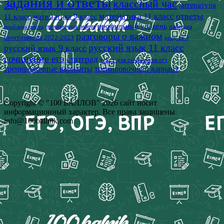
задания и ответы
классный час
литература
математика 11 класс
ответы
11 класс
математика 9 класс
профильный уровень
рабочая
проверочная работа
проблема текста
разговоры о важном
программа на 2022-2023
решу ЕГЭ
русский язык 11 класс
русский язык 9 класс
сочинение егэ
статград
текст для сочинения егэ
тренировочные варианты
тренировочный вариант
Copyright © "100 БАЛЛОВ" 2026 сайт носит
информационный характер. Все права защищены
info@100ballnik.com