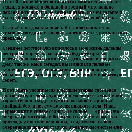
Из этой сосновой крепости, из этих удивительных ворот
уходил я когда-то в большой и грозный мир, наивно
поклявшись никогда не возвращаться, но чем дальше и
быстрей уходил, тем яростней тянуло меня обратно…
Старый наш дом заколочен. Я ставлю поклажу на
крыльцо соседки и ступаю в солнечное поле, размышляя о
прошлом.
Смешное детство! Оно вписалось в мою жизнь далеким
неверным маревом, раскрасило будущее яркими
мечтательными мазками. В тот день, когда я уходил из
дому, так же, как и сегодня, вызванивали полевые
кузнечики, так же лениво парил надо мной ястреб, и
только сердце было молодым и не верящим в обратную
дорогу.
И вот опять уводит меня к лесным угорам гибельная
долгая гать, и снова слушаю я шум летнего леса. Снова
торжественно и мудро шумит надо мной старинный
хвойный бор, и нет ему до меня никакого дела. И над
бором висит в синеве солнце. Не солнце — Ярило. Оно
щедро, стремительно и бесшумно сыплет в лохматую
прохладу мхов свои червонцы, а над мхами, словно
сморенные за пряжей старухи, дремлют смолистые ели;