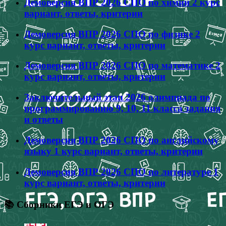
Демоверсия ВПР 2026 СПО по химии 2 курс
вариант, ответы, критерии
Демоверсия ВПР 2026 СПО по физике 2
курс вариант, ответы, критерии
Демоверсия ВПР 2026 СПО по математике 2
курс вариант, ответы, критерии
Заключительный этап 2026 олимпиада по
программированию 9, 10, 11 класса задания
и ответы
Демоверсия ВПР 2026 СПО по английскому
языку 1 курс вариант, ответы, критерии
Демоверсия ВПР 2026 СПО по литературе 1
курс вариант, ответы, критерии
📚 Сборники ЕГЭ и ОГЭ