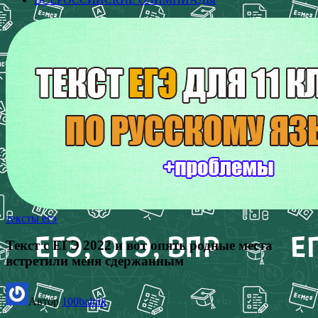
тексты егэ
Текст с ЕГЭ 2022 и вот опять родные места
встретили меня сдержанным
Автор
100balnik