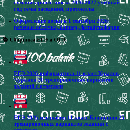
гуманитарного цикла 2026-2027 учебный
год темы заседаний, протоколы
Оформление доски к 1 сентября 2026:
речевые облачка, баннер, фотобутафория
📚 Сборники ЕГЭ и ОГЭ
ЕГЭ 2026 информатика 11 класс Крылов
Чуркина 20 тренировочных вариантов
заданий с ответами
ЕГЭ 2026 география 11 класс Барабанов 25
тренировочных вариантов заданий с