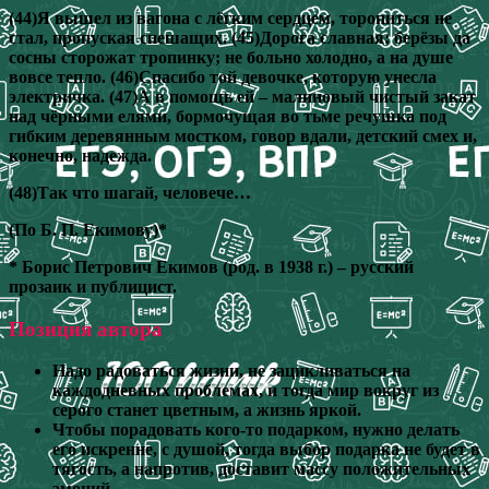
(44)Я вышел из вагона с лёгким сердцем, торопиться не
стал, пропуская спешащих. (45)Дорога славная: берёзы да
сосны сторожат тропинку; не больно холодно, а на душе
вовсе тепло. (46)Спасибо той девочке, которую унесла
электричка. (47)А в помощь ей – малиновый чистый закат
над чёрными елями, бормочущая во тьме речушка под
гибким деревянным мостком, говор вдали, детский смех и,
конечно, надежда.
(48)Так что шагай, человече…
(По Б. П. Екимову)*
* Борис Петрович Екимов (род. в 1938 г.) – русский
прозаик и публицист.
Позиция автора
Надо радоваться жизни, не зацикливаться на
каждодневных проблемах, и тогда мир вокруг из
серого станет цветным, а жизнь яркой.
Чтобы порадовать кого-то подарком, нужно делать
его искренне, с душой, тогда выбор подарка не будет в
тягость, а напротив, доставит массу положительных
эмоций.