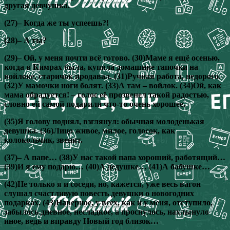
другая девчушка.
(27)– Когда же ты успеешь?!
(28)– А ты?
(29)– Ой, у меня почти всё готово. (30)Маме я ещё осенью,
когда в Кимрах была, купила домашние тапочки на
войлоке, старичок продавал. (31)Ручная работа, недорого.
(32)У мамочки ноги болят. (33)А там – войлок. (34)Ой, как
мама обрадуется! – голос её прозвенел такой радостью,
словно ей самой подарили что-то очень хорошее.
(35)Я голову поднял, взглянул: обычная молоденькая
девушка. (36)Лицо живое, милое, голосок, как
колокольчик, звенит.
(37)– А папе… (38)У нас такой папа хороший, работящий…
(39)И я ему подарю… (40)А дедушке… (41)А бабушке…
(42)Не только я и соседи, но, кажется, уже весь вагон
слушал счастливую повесть девушки о новогодних
подарках. (43)Наверное, у всех, как и у меня, отступило,
забылось дневное, несладкое, а проснулось, нахлынуло
иное, ведь и вправду Новый год близок…