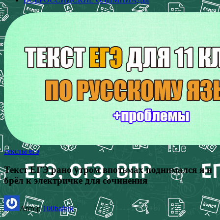
тексты егэ
Текст ЕГЭ рано утром впотьмах поднимался я и
брёл к электричке для сочинения
Автор
100balnik