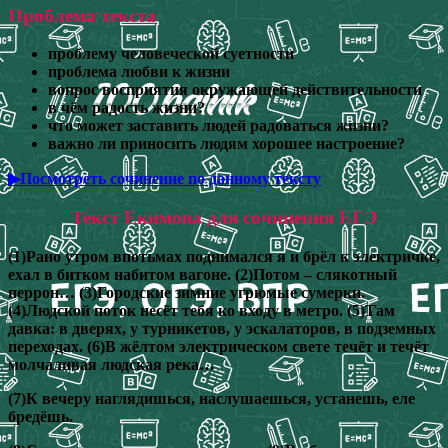
Проблема текста
проблему человеческой суетности
проблема любви к жизни
вопрос восприятия окружающей действительности
в чём радость жизни?
что может заставить людей радоваться жизни?
важно ли приносить людям хорошее настроение?
▶Посмотреть сочинение по данному тексту
Текст Екимова для сочинения ЕГЭ
(1)Рано утром впотьмах поднимался я и брёл к электричке,
ехал в битком набитом вагоне. (2)Потом – слякотный
перрон… (3)Городские зимние угрюмые сумерки.
(4)Людской поток несёт тебя ко входу в метро. (5)Там
давка: в дверях, у турникетов, у эскалаторов, в подземных
переходах. (6)В жёлтом электрическом свете течёт и течёт
молчаливая людская река…
(7)К вечеру наглядишься, наслушаешься, устанешь, еле
бредёшь.