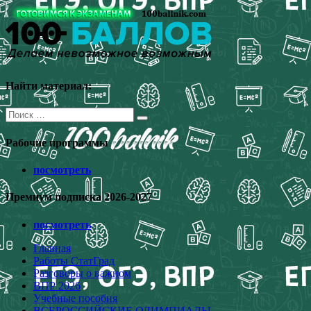
Перейти
к
содержимому
Найти материал:
Поиск
для:
Рабочие программы
посмотреть
Премиум подписка 2026-2027
посмотреть
Главная
Работы СтатГрад
Разговоры о важном
ВПР 2026
Учебные пособия
ВСЕРОССИЙСКИЕ ОЛИМПИАДЫ