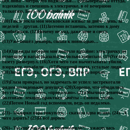
(8)Снова – метро, его подземелья… (9)Выберешься оттуда,
вздохнёшь и спешишь к электричке, в её вечернюю
толкотню, Бога моля, чтобы не отменили.
(10)Так и текла моя московская жизнь: за днём – день, за
неделей – другая. (11)Затемно встанешь, затемно к дому
прибьёшься. (12)Ничему не рад, даже зиме и снегу.
(13)Уже пошёл декабрь, спеша к новогодью…
(14)Однажды вечером мне повезло вдвойне: электричку не
отменили и вагон оказался не больно набитым. (15)Уселся,
газету развернул. (16)Хотя чего там вычитывать: убили,
взорвали, ограбили… (17)Вечерний поезд, усталые люди.
(18)Зима, теснота, из тамбура дует, кто-то ворчит…
(19)Глаза прикрыл, но задремать не успел: застрекотали
рядом молоденькие девушки. (20)Хорошо, что обходились
без убогого «короче», «прикольно». (21)Обычная девичья
болтовня: лекции, практика, зачёты – словом, учёба.
(22)Потом Новый год вспомнили, ведь он недалеко.
(23)– Подарки пора покупать, – сказала одна из них. (24)– А
чего дарить? (25)И всё дорого.
(26)– Ты ещё подарки не приготовила?! – ужаснулась