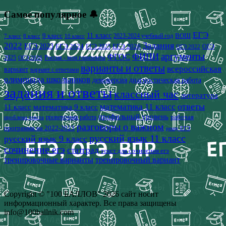
Самое популярное 🔔
ЕГЭ
9 класс
11 класс
2023-2024 учебный год
ВОШ
7 класс
8 класс
10 класс
2022
Задания
ЕГЭ 2023
ЕГЭ 2024
ЕГЭ 2026
ЕГЭ 2025
ОГЭ
ОГЭ 2022
аргументы
ФИПИ
ФГОС
2025
Россия - мои горизонты
ОГЭ 2026
варианты и ответы
всероссийская
вариант
вариант с ответами
олимпиада школьников
демоверсия
диагностическая работа
задания и ответы
классный час
литература
математика 11 класс
ответы
11 класс
математика 9 класс
профильный уровень
рабочая
проверочная работа
проблема текста
разговоры о важном
программа на 2022-2023
решу ЕГЭ
русский язык 11 класс
русский язык 9 класс
сочинение егэ
статград
текст для сочинения егэ
тренировочные варианты
тренировочный вариант
Copyright © "100 БАЛЛОВ" 2026 сайт носит
информационный характер. Все права защищены
info@100ballnik.com