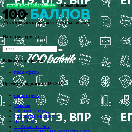
Перейти
к
содержимому
Найти материал:
Поиск
для:
Рабочие программы
посмотреть
Премиум подписка 2026-2027
посмотреть
Главная
Работы СтатГрад
Разговоры о важном
ВПР 2026
Учебные пособия
ВСЕРОССИЙСКИЕ ОЛИМПИАДЫ