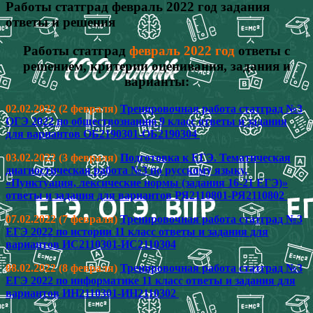
Работы статград февраль 2022 год задания
ответы и решения
Работы статград
февраль 2022 год
ответы с
решением, критерии оценивания, задания и
варианты:
02.02.2022 (2 февраля)
Тренировочная работа статград №3
ОГЭ 2022 по обществознанию 9 класс ответы и задания
для вариантов ОБ2190301-ОБ2190304
03.02.2022 (3 февраля)
Подготовка к ЕГЭ. Тематическая
диагностическая работа №3 по русскому языку.
«Пунктуация, лексические нормы (задания 16-21 ЕГЭ)»
ответы и задания для вариантов РЯ2110801-РЯ2110802
07.02.2022 (7 февраля)
Тренировочная работа статград №3
ЕГЭ 2022 по истории 11 класс ответы и задания для
вариантов ИС2110301-ИС2110304
08.02.2022 (8 февраля)
Тренировочная работа статград №3
ЕГЭ 2022 по информатике 11 класс ответы и задания для
вариантов ИН2110301-ИН2110302