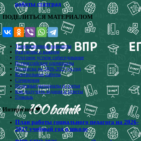
работы статград
ПОДЕЛИТЬСЯ МАТЕРИАЛОМ
Тренировочные варианты
Разговоры о важном
Итоговое устное собеседование
Всероссийские олимпиады
Подписка на 2026-2027 уч.год
Контрольные работы
Сочинения
Полезные материалы и статьи
Как получить задания и ответы
Помощь
Интересное ❤
План работы социального педагога на 2026-
2027 учебный год в школе