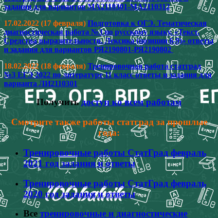
задания для вариантов МА2110301-МА2110312
17.02.2022 (17 февраля)
Подготовка к ОГЭ. Тематическая
диагностическая работа №3 по русскому языку. «Текст.
Средства выразительности. Лексика (позиции 6-9)» ответы
и задания для вариантов РЯ2190801-РЯ2190802
18.02.2022 (18 февраля)
Тренировочная работа статград
№3 ЕГЭ 2022 по литературе 11 класс ответы и задания для
варианта ЛИ2110301
Получить
доступ ко всем работам
Смотрите также работы статград за прошлые
года:
Тренировочные работы СтатГрад февраль
2021 год задания и ответы
Тренировочные работы СтатГрад февраль
2020 год задания и ответы
Все
тренировочные и диагностические