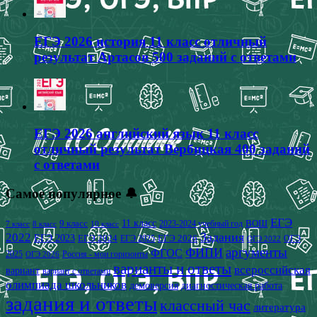
ЕГЭ 2026 история 11 класс отличный
результат Артасов 500 заданий с ответами
ЕГЭ 2026 английский язык 11 класс
отличный результат Вербицкая 400 заданий
с ответами
Самое популярное 🔔
ЕГЭ
9 класс
11 класс
2023-2024 учебный год
ВОШ
7 класс
8 класс
10 класс
2022
Задания
ЕГЭ 2023
ЕГЭ 2024
ЕГЭ 2026
ЕГЭ 2025
ОГЭ
ОГЭ 2022
аргументы
ФИПИ
ФГОС
2025
Россия - мои горизонты
ОГЭ 2026
варианты и ответы
всероссийская
вариант
вариант с ответами
олимпиада школьников
демоверсия
диагностическая работа
задания и ответы
классный час
литература