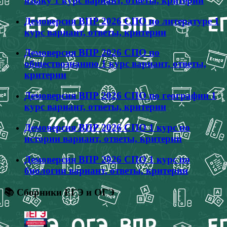
языку 1 курс вариант, ответы, критерии
Демоверсия ВПР 2026 СПО по литературе 1
курс вариант, ответы, критерии
Демоверсия ВПР 2026 СПО по
обществознанию 1 курс вариант, ответы,
критерии
Демоверсия ВПР 2026 СПО по географии 1
курс вариант, ответы, критерии
Демоверсия ВПР 2026 СПО 1 курс по
истории вариант, ответы, критерии
Демоверсия ВПР 2026 СПО 1 курс по
биологии вариант, ответы, критерии
📚 Сборники ЕГЭ и ОГЭ