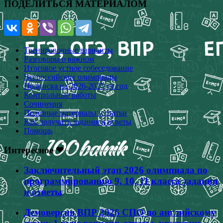
ПОДЕЛИТЬСЯ МАТЕРИАЛОМ
Тренировочные варианты
Разговоры о важном
Итоговое устное собеседование
Всероссийские олимпиады
Подписка на 2026-2027 уч.год
Контрольные работы
Сочинения
Полезные материалы и статьи
Как получить задания и ответы
Помощь
Интересное ❤
Заключительный этап 2026 олимпиада по
программированию 9, 10, 11 класса задания
и ответы
Демоверсия ВПР 2026 СПО по английскому