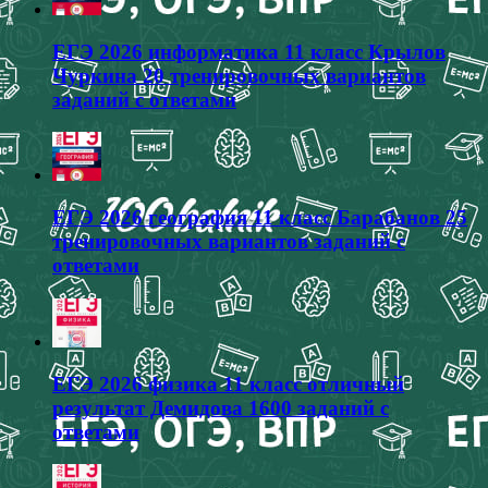
ЕГЭ 2026 информатика 11 класс Крылов
Чуркина 20 тренировочных вариантов
заданий с ответами
ЕГЭ 2026 география 11 класс Барабанов 25
тренировочных вариантов заданий с
ответами
ЕГЭ 2026 физика 11 класс отличный
результат Демидова 1600 заданий с
ответами