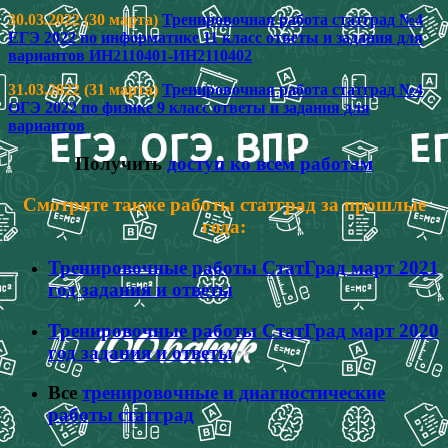
30.03.2022 (30 марта)
Тренировочная работа статград №4
ЕГЭ 2022 по информатике 11 класс ответы и задания для
вариантов ИН2110401-ИН2110402
31.03.2022 (31 марта)
Тренировочная работа статград №4
ОГЭ 2022 по физике 9 класс ответы и задания для
вариантов
Получить
доступ ко всем работам
Смотрите также работы статград за прошлые
года:
Тренировочные работы СтатГрад март 2021
год задания и ответы
Тренировочные работы СтатГрад март 2020
год задания и ответы
Все
тренировочные и диагностические
работы статград