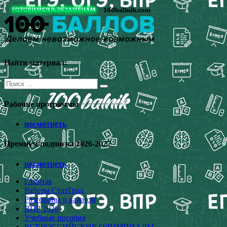
Перейти
к
содержимому
Найти материал:
Поиск
для:
Рабочие программы
посмотреть
Премиум подписка 2026-2027
посмотреть
Главная
Работы СтатГрад
Разговоры о важном
ВПР 2026
Учебные пособия
ВСЕРОССИЙСКИЕ ОЛИМПИАДЫ