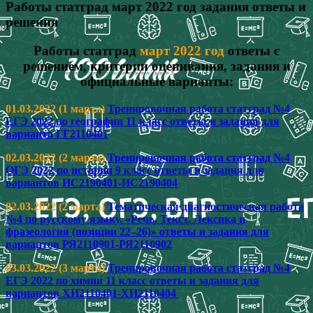
Работы статград март 2022 год задания ответы и
решения
Работы статград
март 2022 год
ответы с
решением, критерии оценивания, задания и
официальные варианты:
01.03.2022 (1 марта)
Тренировочная работа статград №4
ЕГЭ 2022 по географии 11 класс ответы и задания для
варианта ГГ2110401
02.03.2022 (2 марта)
Тренировочная работа статград №4
ОГЭ 2022 по истории 9 класс ответы и задания для
вариантов ИС2190401-ИС2190404
02.03.2022 (2 марта)
Тематическая диагностическая работа
№4 по русскому языку. «Речь. Текст. Лексика и
фразеология (позиции 22–26)» ответы и задания для
вариантов РЯ2110901-РЯ2110902
03.03.2022 (3 марта)
Тренировочная работа статград №4
ЕГЭ 2022 по химии 11 класс ответы и задания для
вариантов ХИ2110401-ХИ2110404