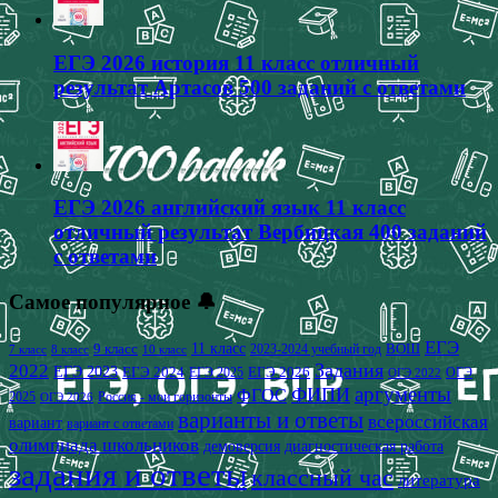
ЕГЭ 2026 история 11 класс отличный
результат Артасов 500 заданий с ответами
ЕГЭ 2026 английский язык 11 класс
отличный результат Вербицкая 400 заданий
с ответами
Самое популярное 🔔
ЕГЭ
9 класс
11 класс
2023-2024 учебный год
ВОШ
7 класс
8 класс
10 класс
2022
Задания
ЕГЭ 2023
ЕГЭ 2024
ЕГЭ 2026
ЕГЭ 2025
ОГЭ
ОГЭ 2022
аргументы
ФИПИ
ФГОС
2025
Россия - мои горизонты
ОГЭ 2026
варианты и ответы
всероссийская
вариант
вариант с ответами
олимпиада школьников
демоверсия
диагностическая работа
задания и ответы
классный час
литература