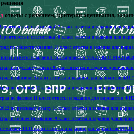
и решения
од
ответы с решением, критерии оценивания, зада
Вероятность и статистика) 7 класс ответы и задания для в
Вероятность и статистика) 8 класс ответы и задания для в
рад по обществознанию 11 класс ответы и задания для вари
6 класс ответы и задания для вариантов МА2160201-МА21602
рад по русскому языку 9 класс ответы и задания для вариа
град по физике 9 класс ответы и задания для вариантов ФИ
рад по истории 11 класс ответы и задания для вариантов И
град по физике 11 класс ответы и задания для вариантов ФИ
022 по русскому языку 11 класс ответы и задания для вари
град по обществознанию 9 класс ответы и задания для вари
атематике 10-11 класс ответы и задания для вариантов МА2