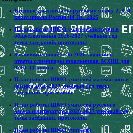
Входные диктанты по русскому языку 2, 3, 4
класс школа России ФГОС 2026
План работы ШМО учителей истории и
обществознания 2026-2027 учебный год
темы заседаний, протоколы
Заключительный этап 2026 задания и
ответы олимпиады школьников ВСОШ для
9, 10, 11 класса
План работы ШМО учителей математики и
физики 2026-2027 учебный год темы
заседаний, протоколы
План работы ШМО учителей русского
языка и литературы 2026-2027 учебный год
темы заседаний, протоколы
План работы ШМО учителей