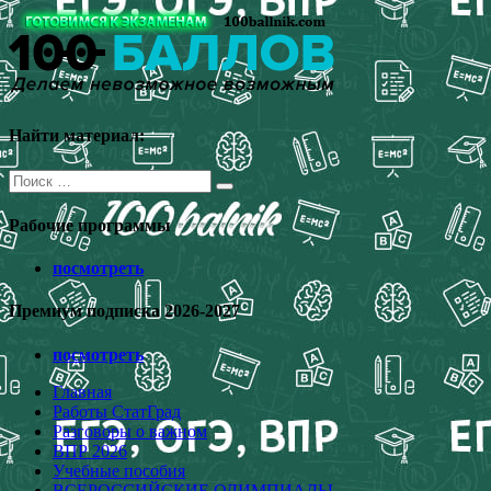
Перейти
к
содержимому
Найти материал:
Поиск
для:
Рабочие программы
посмотреть
Премиум подписка 2026-2027
посмотреть
Главная
Работы СтатГрад
Разговоры о важном
ВПР 2026
Учебные пособия
ВСЕРОССИЙСКИЕ ОЛИМПИАДЫ