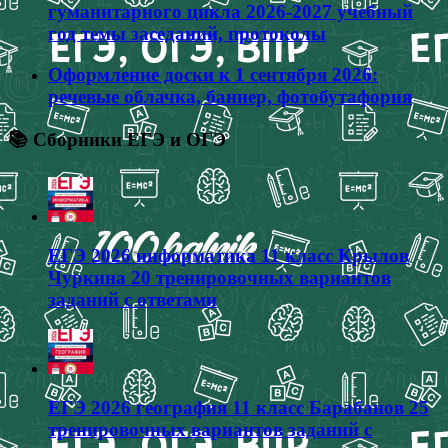
гуманитарного цикла 2026-2027 учебный
год темы заседаний, протоколы
Оформление доски к 1 сентября 2026:
речевые облачка, баннер, фотобутафория
📚 Сборники ЕГЭ и ОГЭ
ЕГЭ 2026 информатика 11 класс Крылов
Чуркина 20 тренировочных вариантов
заданий с ответами
ЕГЭ 2026 география 11 класс Барабанов 25
тренировочных вариантов заданий с