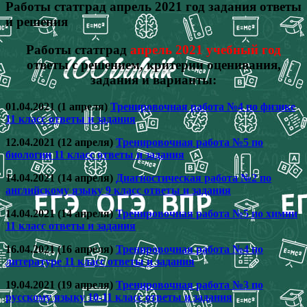
Работы статград апрель 2021 год задания ответы
и решения
Работы статград
апрель 2021 учебный год
ответы с решением, критерии оценивания,
задания и варианты:
01.04.2021 (1 апреля)
Тренировочная работа №4 по физике
11 класс ответы и задания
12.04.2021 (12 апреля)
Тренировочная работа №5 по
биологии 11 класс ответы и задания
14.04.2021 (14 апреля)
Диагностическая работа №2 по
английскому языку 9 класс ответы и задания
14.04.2021 (14 апреля)
Тренировочная работа №5 по химии
11 класс ответы и задания
16.04.2021 (16 апреля)
Тренировочная работа №4 по
литературе 11 класс ответы и задания
19.04.2021 (19 апреля)
Тренировочная работа №3 по
русскому языку 10-11 класс ответы и задания