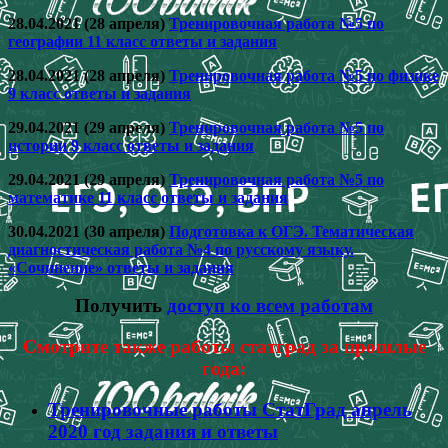
28.04.2021 (28 апреля)
Тренировочная работа №5 по
географии 11 класс ответы и задания
28.04.2021 (28 апреля)
Тренировочная работа №5 по физике
9 класс ответы и задания
29.04.2021 (29 апреля)
Тренировочная работа №5 по
истории 9 класс ответы и задания
29.04.2021 (29 апреля)
Тренировочная работа №5 по
математике 11 класс ответы и задания
30.04.2021 (30 апреля)
Подготовка к ОГЭ. Тематическая
диагностическая работа №4 по русскому языку.
«Сочинение» ответы и задания
Получить
доступ ко всем работам
Смотрите также работы статград за прошлые
года:
Тренировочные работы СтатГрад апрель
2020 год задания и ответы