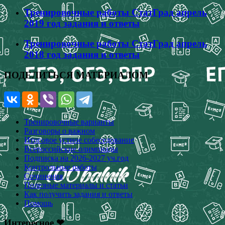
Тренировочные работы СтатГрад апрель
2019 год задания и ответы
Тренировочные работы СтатГрад апрель
2018 год задания и ответы
ПОДЕЛИТЬСЯ МАТЕРИАЛОМ
Тренировочные варианты
Разговоры о важном
Итоговое устное собеседование
Всероссийские олимпиады
Подписка на 2026-2027 уч.год
Контрольные работы
Сочинения
Полезные материалы и статьи
Как получить задания и ответы
Помощь
Интересное ❤