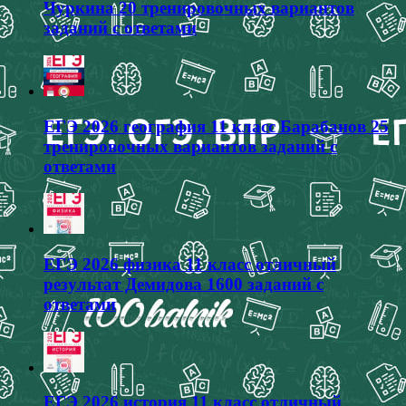
Чуркина 20 тренировочных вариантов
заданий с ответами
ЕГЭ 2026 география 11 класс Барабанов 25
тренировочных вариантов заданий с
ответами
ЕГЭ 2026 физика 11 класс отличный
результат Демидова 1600 заданий с
ответами
ЕГЭ 2026 история 11 класс отличный