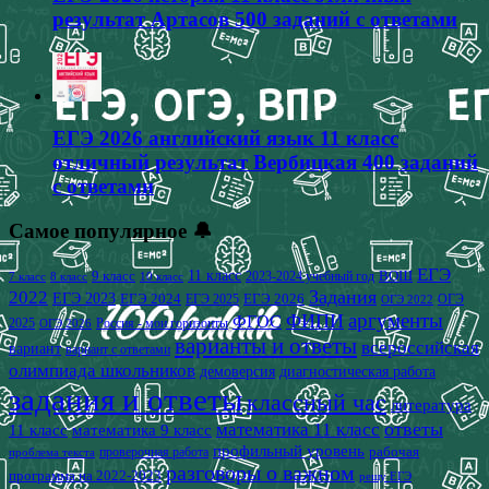
результат Артасов 500 заданий с ответами
ЕГЭ 2026 английский язык 11 класс
отличный результат Вербицкая 400 заданий
с ответами
Самое популярное 🔔
ЕГЭ
9 класс
11 класс
2023-2024 учебный год
ВОШ
7 класс
8 класс
10 класс
2022
Задания
ЕГЭ 2023
ЕГЭ 2024
ЕГЭ 2026
ЕГЭ 2025
ОГЭ
ОГЭ 2022
аргументы
ФИПИ
ФГОС
2025
Россия - мои горизонты
ОГЭ 2026
варианты и ответы
всероссийская
вариант
вариант с ответами
олимпиада школьников
демоверсия
диагностическая работа
задания и ответы
классный час
литература
математика 11 класс
ответы
11 класс
математика 9 класс
профильный уровень
рабочая
проверочная работа
проблема текста
разговоры о важном
программа на 2022-2023
решу ЕГЭ