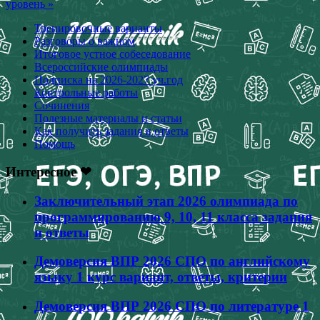
уровень »
Тренировочные варианты
Разговоры о важном
Итоговое устное собеседование
Всероссийские олимпиады
Подписка на 2026-2027 уч.год
Контрольные работы
Сочинения
Полезные материалы и статьи
Как получить задания и ответы
Помощь
Интересное ❤
Заключительный этап 2026 олимпиада по
программированию 9, 10, 11 класса задания
и ответы
Демоверсия ВПР 2026 СПО по английскому
языку 1 курс вариант, ответы, критерии
Демоверсия ВПР 2026 СПО по литературе 1