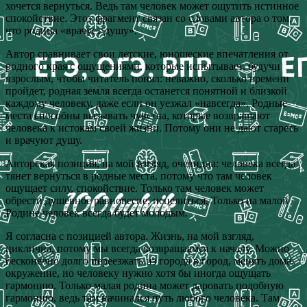
хочется вернуться. Ведь там человек может ощутить истинное
спокойствие. Этот фрагмент связан со словами автора о том,
что родина «врачует душу».
Автор сравнивает свои детские, юношеские впечатления от
родного края с ощущениями, которые испытывает, будучи
взрослым, чтобы читатель понял: неважно, сколько времени
пройдет, родная земля всегда останется понятной и близкой
каждому человеку, даже если он уезжал «навсегда». Родные
места способны вызывать чувства, которые возвращают
человека к истокам своей жизни. Потому они не дают стареть
и врачуют душу.
Авторская позиция, на мой взгляд, очевидна: человека всегда
тянет вернуться в родные места, потому что там человек
ощущает силу, спокойствие. Только там человек может
обрести душевное равновесие, исцелиться. Только на малой
Родине человек всегда будет молодым.
Я согласна с позицией автора. Жизнь, на мой взгляд,
циклична, потому мы всегда возвращаемся к началу. Можно
бесконечно долго переезжать из города в город, менять дома,
окружение, но человеку нужно хотя бы иногда ощущать
гармонию. Только малая родина может даровать подобную
гармонию, ведь там начинался путь любого человека. Там