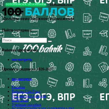
Перейти
к
содержимому
Найти материал:
Поиск
для:
Рабочие программы
посмотреть
Премиум подписка 2026-2027
посмотреть
Главная
Работы СтатГрад
Разговоры о важном
ВПР 2026
Учебные пособия
ВСЕРОССИЙСКИЕ ОЛИМПИАДЫ