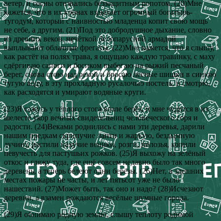
ветер, и сосны отозвались беззащитным ропотом. (20)Мне
кажется, что в их кронах вздыхает огромный богатырь-
тугодум, который с наивностью младенца копит свою мощь
не себе, а другим. (21)Под это добродушное дыхание, словно
из древних веков, нечёткой белопарусной армадой
выплывают облачные фрегаты. (22)Мне кажется, что я слышу,
как растёт на полях трава, я ощущаю каждую травинку, с маху
сдёргиваю сапоги и босиком выбегаю на рыжий песчаный
берег, снова стою над рекой и бросаю лесные шишки в синюю
тугую воду, в эту прохладную русалочью постель, и смотрю,
как расходятся и умирают водяные круги.
(23)Я сажусь у тёплого стога возле берёз, и мне чудится в их
шелесте укор вечных свидетельниц человеческого горя и
радости. (24)Веками роднились с нами эти деревья, дарили
нашим предкам скрипучие лапти и жаркую, бездымную
лучину, растили пахучие веники, розги, полозья, копили
певучесть для пастушьих рожков. (25)Я выхожу на зелёный
откос и гляжу туда, где ещё совсем недавно было так много
деревень, а теперь белеют одни берёзы. (26)Нет, в здешних
местах пожары не часты, и лет пятьсот уже не было
нашествий. (27)Может быть, так оно и надо? (28)Исчезают
деревни, а взамен рождаются весёлые шумные города.
(29)Я обнимаю родную землю, слышу теплоту родимой