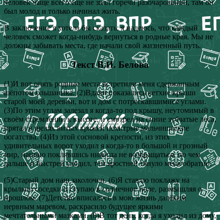
человек чаще всего еще не знал горечи разочарований, там он
был молод и только начинал жить.
В заключение я хотела бы сказать: я надеюсь, что каждый
человек сможет когда-нибудь вернуться в родные края. Мы не
должны забывать места, где начали свой жизненный путь.
Текст В.И. Белова
(1)И вот опять родные места встретили меня сдержанным
шёпотом ольшаника. (2)Вдали показались ветхие крыши
старой моей деревни, вот и дом с потрескавшимися углами.
(3)По этим углам залезал я когда-то под крышу, неутомимый в
своём стремлении к высоте, и смотрел на синие зубчатые леса,
прятал в щелях витых кряжей нехитрые мальчишеские
богатства. (4)Из этой сосновой крепости, из этих
удивительных ворот уходил я когда-то в большой и грозный
мир, наивно поклявшись никогда не возвращаться, но чем
дальше и быстрей уходил, тем яростней тянуло меня обратно.
(5)Старый дом наш заколочен. (6)Я ставлю поклажу на
крыльцо соседки и ступаю в солнечное поле, размышляя о
прошлом. (7)Детство вписалось в мою жизнь далёким
нервным маревом, раскрасило будущее яркими
мечтательными мазками. (8)В тот день, когда я уходил из дому,