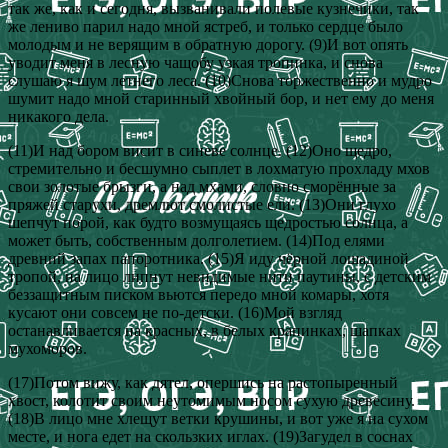
так же, как и сегодня, вызванивали полевые кузнечики, так
же лениво парил надо мной ястреб, и только сердце было
молодым и не верящим в обратную дорогу. (9)И вот опять
уводит меня в лесную чащобу узкая тропинка, и снова
слушаю я шум летнего леса. (10)Снова торжественно и мудро
шумит надо мной старинный хвойный бор, и нет ему до меня
никакого дела.
(11)И над бором висит в синеве солнце. (12)Оно щедро,
стремительно и бесшумно сыплет в лохматую прохладу мхов
свои золотые брызги, а над мхами, словно сморённые за
пряжей старухи, дремлют смолистые ели. (13)Они глухо
шепчут порой, как будто возмущаясь щедростью солнца, а
может быть, собственным долголетием. (14)Под елями
древний запах папоротника. (15)Я иду чёрной лошадиной
тропой, на лицо липнут невидимые нити паутины, с детским
беззащитным писком вьются передо мной комары, хотя
кусают они совсем не по-детски. (16)Мой взгляд
останавливается на красных, в белых крапинках, шапках
мухоморов.
(17)Потом вижу, как дятел, опершись на растопыренный
хвост, колотит своим неутомимым носом сухую древесину.
(18)В лицо мне хлещут ветки крушины, и вот уже я на сухом
месте, и нога едет на скользких иглах. (19)Загудел в соснах