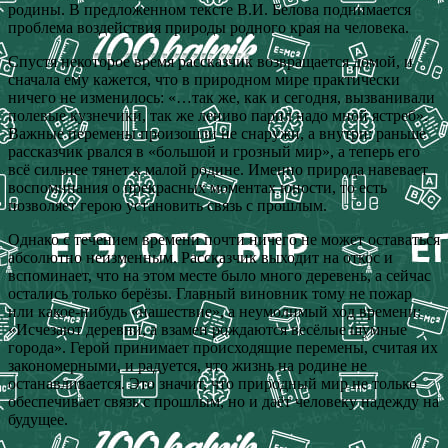
родины. В предложенном тексте В.И. Белова поднимается
проблема воздействия природы родного края на человека.
Спустя некоторое время рассказчик возвращается домой, и
сначала ему кажется, что в природном мире практически
ничего не изменилось: «…так же, как и сегодня, вызванивали
полевые кузнечики, так же лениво парил надо мной ястреб».
Важные перемены произошли не снаружи, а внутри: раньше
рассказчик рвался в «большой и грозный мир», а теперь его
всё сильнее тянет к малой родине. Именно природа навевает
воспоминания о прекрасных моментах юности, то есть
позволяет герою установить связь с прошлым.
Однако с течением времени почти ничего не может оставаться
абсолютно неизменным. Рассказчик выходит на откос и
вспоминает, что на этом месте было много деревень, а сейчас
остались только берёзы. Главный виновник тому не пожар
или какое-нибудь «нашествие», а неумолимый ход времени:
«Исчезают деревни, а взамен рождаются весёлые шумные
города». Герой принимает происходящие перемены, считая их
закономерными, и радуется, что жизнь на родине не
останавливается. Это значит, что природный мир не только
обеспечивает связь с прошлым, но и даёт человеку надежду на
будущее.