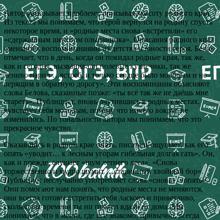
Автор раскрывает проблему, описывая красоту родного края.
Из текста мы понимаем, что герой вернулся на родину спустя
некоторое время, и «родные места снова «встретили» его
«сдержанным шепотом ольшанника». Описания родного края
сменяются воспоминаниями из детства и юности героя. Белов
отмечает, что в день, когда он покидал родные края, так же,
как и сегодня, вызванивали полевые кузнечики, так же
лениво парил …ястреб, и только сердце было молодым и не
верящим в обратную дорогу». Эти воспоминания объясняют
слова Белова, сказанные позже: «ты всё так же не даёшь мне
стареть». Публицист, вновь очутившись в родных местах,
чувствует себя молодым, потому что ничего вокруг не
изменилось. По тональности автора мы понимаем, что это
прекрасное чувство.
Оказавшись в родном крае опять, писатель ощущает, как его
опять «уводит… к лесным угорам гибельная долгая гать». Он,
как и прежде, слушает «шум летнего леса». «Снова
торжественно и мудро шумит …старинный хвойный бор».
Публицист неслучайно употребляет слова «снова», «опять».
Они помогают нам понять, что родные места не меняются,
они всегда готовы встретить тебя ласково и приветливо,
сколько бы времени ты ни провел вдали от дома. Мы
понимаем, что в место, где все знакомо, привычно, всегда