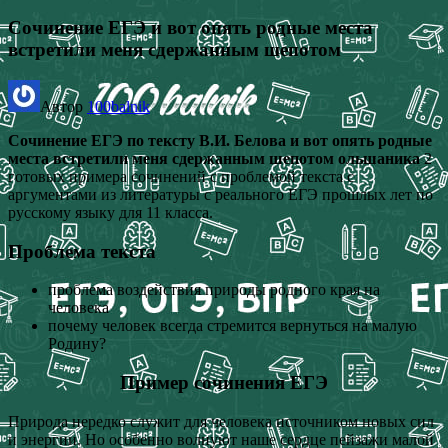
Сочинение ЕГЭ и вот опять родные места
встретили меня сдержанным шепотом
Автор
100balnik
Сочинение ЕГЭ по тексту В.И. Белова и вот опять родные
места встретили меня сдержанным шепотом ольшаника
2
готовых примера сочинений с проблемой текста с
аргументами из литературы с реального ЕГЭ прошлых лет по
русскому языку для 11 класса.
Проблема текста
проблема воздействия природы родного края на
человека
почему человек всегда стремится вернуться на малую
Родину?
Пример сочинения ЕГЭ
Природа нередко служит для человека источником новых сил
и энергии. Но особенно волнуют наше сердце пейзажи малой