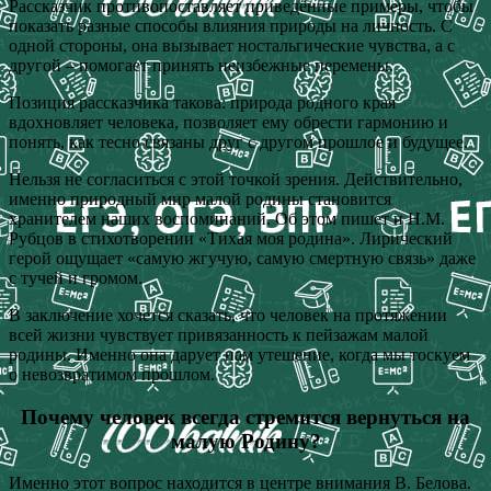
Рассказчик противопоставляет приведённые примеры, чтобы
показать разные способы влияния природы на личность. С
одной стороны, она вызывает ностальгические чувства, а с
другой – помогает принять неизбежные перемены.
Позиция рассказчика такова: природа родного края
вдохновляет человека, позволяет ему обрести гармонию и
понять, как тесно связаны друг с другом прошлое и будущее.
Нельзя не согласиться с этой точкой зрения. Действительно,
именно природный мир малой родины становится
хранителем наших воспоминаний. Об этом пишет и Н.М.
Рубцов в стихотворении «Тихая моя родина». Лирический
герой ощущает «самую жгучую, самую смертную связь» даже
с тучей и громом.
В заключение хочется сказать, что человек на протяжении
всей жизни чувствует привязанность к пейзажам малой
родины. Именно она дарует нам утешение, когда мы тоскуем
о невозвратимом прошлом.
Почему человек всегда стремится вернуться на
малую Родину?
Именно этот вопрос находится в центре внимания В. Белова.