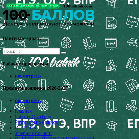
Перейти
к
содержимому
Найти материал:
Поиск
для:
Рабочие программы
посмотреть
Премиум подписка 2026-2027
посмотреть
Главная
Работы СтатГрад
Разговоры о важном
ВПР 2026
Учебные пособия
ВСЕРОССИЙСКИЕ ОЛИМПИАДЫ