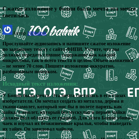
Сжатое изложение у бонни была мечта эта мечта
светилась
Автор
100balnik
Прослушайте аудиозапись и напишите сжатое изложение
по заданному тексту с сайта ФИПИ. Учтите, что вы
должны передать главное содержание как каждой
микротемы, так и всего текста в целом. Объем изложения
– не менее 70 слов. Пишите изложение аккуратно,
разборчивым почерком.
Исходный текст изложения:
У Бонни была мечта. Эта мечта светилась в его глазах
изобретателя. Он мечтал создать из металла, дерева и
ткани самолет, который мог бы в полете парить, как
чайка. Самолет, который без мускулов и перьев чайки
должен был обладать ее грацией. Для этого Бонни убивал
чаек и изучал их безжизненные крылья, чтобы выведать
их тайну. Он завидовал чайкам.