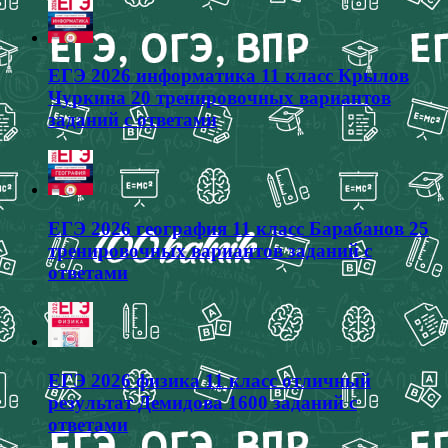
ЕГЭ 2026 информатика 11 класс Крылов
Чуркина 20 тренировочных вариантов
заданий с ответами
ЕГЭ 2026 география 11 класс Барабанов 25
тренировочных вариантов заданий с
ответами
ЕГЭ 2026 физика 11 класс отличный
результат Демидова 1600 заданий с
ответами