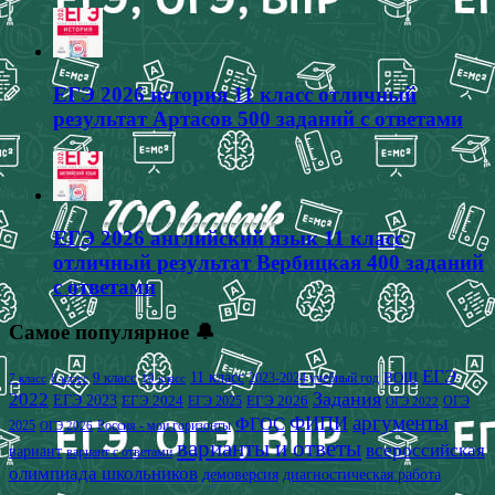
ЕГЭ 2026 история 11 класс отличный
результат Артасов 500 заданий с ответами
ЕГЭ 2026 английский язык 11 класс
отличный результат Вербицкая 400 заданий
с ответами
Самое популярное 🔔
ЕГЭ
9 класс
11 класс
2023-2024 учебный год
ВОШ
7 класс
8 класс
10 класс
2022
Задания
ЕГЭ 2023
ЕГЭ 2024
ЕГЭ 2026
ЕГЭ 2025
ОГЭ
ОГЭ 2022
аргументы
ФИПИ
ФГОС
2025
Россия - мои горизонты
ОГЭ 2026
варианты и ответы
всероссийская
вариант
вариант с ответами
олимпиада школьников
демоверсия
диагностическая работа