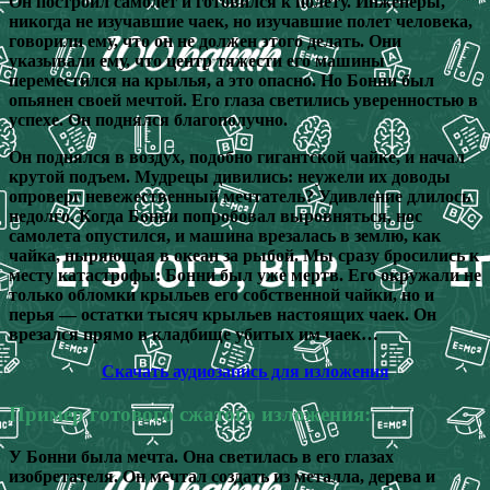
Он построил самолет и готовился к полету. Инженеры,
никогда не изучавшие чаек, но изучавшие полет человека,
говорили ему, что он не должен этого делать. Они
указывали ему, что центр тяжести его машины
переместился на крылья, а это опасно. Но Бонни был
опьянен своей мечтой. Его глаза светились уверенностью в
успехе. Он поднялся благополучно.
Он поднялся в воздух, подобно гигантской чайке, и начал
крутой подъем. Мудрецы дивились: неужели их доводы
опроверг невежественный мечтатель? Удивление длилось
недолго. Когда Бонни попробовал выровняться, нос
самолета опустился, и машина врезалась в землю, как
чайка, ныряющая в океан за рыбой. Мы сразу бросились к
месту катастрофы: Бонни был уже мертв. Его окружали не
только обломки крыльев его собственной чайки, но и
перья — остатки тысяч крыльев настоящих чаек. Он
врезался прямо в кладбище убитых им чаек…
Скачать аудиозапись для изложения
Пример готового сжатого изложения:
У Бонни была мечта. Она светилась в его глазах
изобретателя. Он мечтал создать из металла, дерева и