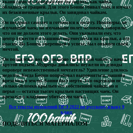
ткани самолет, который мог бы парить, как чайка,
обладать ее грацией. Для этого Бонни убивал чаек и изучал
их безжизненные крылья. Он завидовал чайкам.
Он построил самолет и готовился к полету. Инженеры, не
изучавшие чаек, но изучавшие полет человека, говорили,
что он не должен этого делать. Они указывали ему, что
центр тяжести его машины переместился на крылья, а это
опасно. Но Бонни, уверенный в успехе, был опьянен своей
мечтой.
Он поднялся в воздух, подобно гигантской чайке, и начал
крутой подъем. Мудрецы дивились: неужели их доводы
опроверг невежественный мечтатель? Удивление длилось
недолго. Когда Бонни попробовал выровняться, машина
врезалась в землю. Бонни был мертв. Его окружали не
только обломки крыльев его собственной чайки, но и
перья — остатки тысяч крыльев настоящих чаек. Он
врезался в кладбище убитых им чаек…
Все тексты изложений ОГЭ 2022 по русскому языку 9
класс
ПОДЕЛИТЬСЯ МАТЕРИАЛОМ