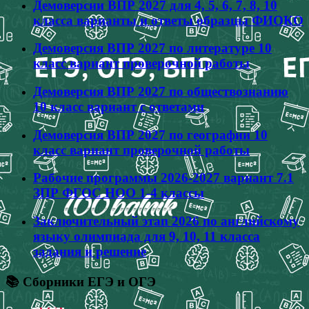
Демоверсии ВПР 2027 для 4, 5, 6, 7, 8, 10
класса варианты и ответы образцы ФИОКО
Демоверсия ВПР 2027 по литературе 10
класс вариант проверочной работы
Демоверсия ВПР 2027 по обществознанию
10 класс вариант с ответами
Демоверсия ВПР 2027 по географии 10
класс вариант проверочной работы
Рабочие программы 2026-2027 вариант 7.1
ЗПР ФГОС НОО 1-4 классы
Заключительный этап 2026 по английскому
языку олимпиада для 9, 10, 11 класса
задания и решение
📚 Сборники ЕГЭ и ОГЭ