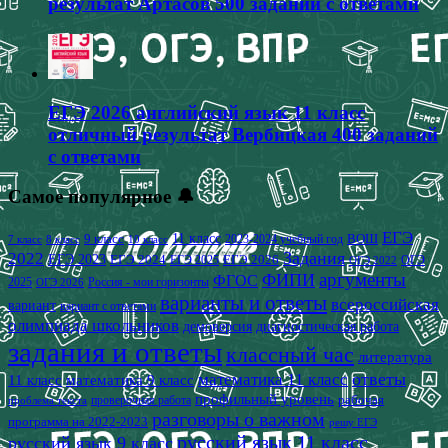
результат Артасов 500 заданий с ответами
ЕГЭ 2026 английский язык 11 класс
отличный результат Вербицкая 400 заданий
с ответами
Самое популярное 🔔
ЕГЭ
9 класс
11 класс
2023-2024 учебный год
ВОШ
7 класс
8 класс
10 класс
2022
Задания
ЕГЭ 2023
ЕГЭ 2024
ЕГЭ 2026
ЕГЭ 2025
ОГЭ
ОГЭ 2022
аргументы
ФИПИ
ФГОС
2025
Россия - мои горизонты
ОГЭ 2026
варианты и ответы
всероссийская
вариант
вариант с ответами
олимпиада школьников
демоверсия
диагностическая работа
задания и ответы
классный час
литература
математика 11 класс
ответы
11 класс
математика 9 класс
профильный уровень
рабочая
проверочная работа
проблема текста
разговоры о важном
программа на 2022-2023
решу ЕГЭ
русский язык 11 класс
русский язык 9 класс