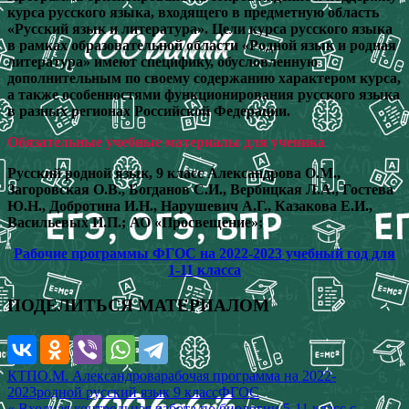
курса русского языка, входящего в предметную область
«Русский язык и литература». Цели курса русского языка
в рамках образовательной области «Родной язык и родная
литература» имеют специфику, обусловленную
дополнительным по своему содержанию характером курса,
а также особенностями функционирования русского языка
в разных регионах Российской Федерации.
Обязательные учебные материалы для ученика
Русский родной язык, 9 класс Александрова О.М.,
Загоровская О.В., Богданов С.И., Вербицкая Л.А., Гостева
Ю.Н., Добротина И.Н., Нарушевич А.Г., Казакова Е.И.,
Васильевых И.П.; АО «Просвещение»;
Рабочие программы ФГОС на 2022-2023 учебный год для
1-11 класса
ПОДЕЛИТЬСЯ МАТЕРИАЛОМ
КТП
О.М. Александрова
рабочая программа на 2022-
2023
родной русский язык 9 класс
ФГОС
« Входная контрольная работа по биологии 5-11 класс с