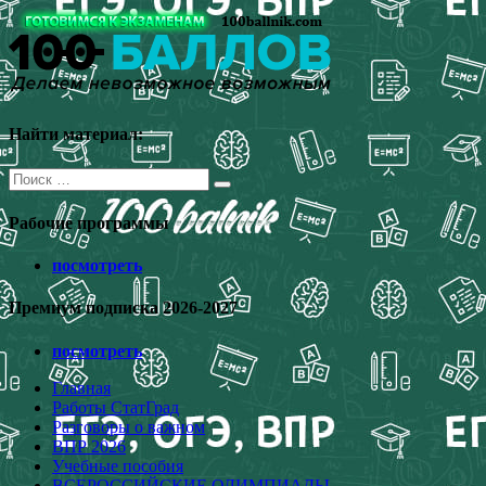
Перейти
к
содержимому
Найти материал:
Поиск
для:
Рабочие программы
посмотреть
Премиум подписка 2026-2027
посмотреть
Главная
Работы СтатГрад
Разговоры о важном
ВПР 2026
Учебные пособия
ВСЕРОССИЙСКИЕ ОЛИМПИАДЫ