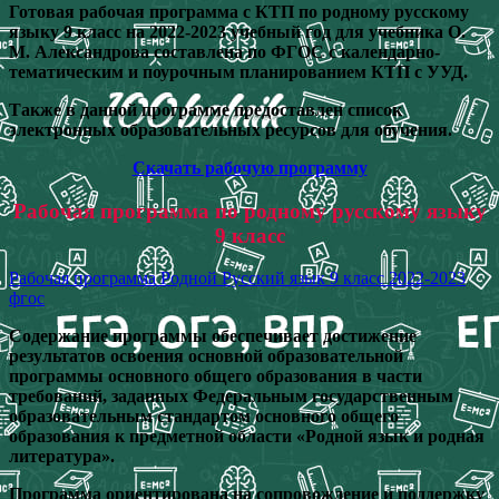
Готовая рабочая программа с КТП по родному русскому
языку 9 класс на 2022-2023 учебный год для учебника О.
М. Александрова составлена по ФГОС с календарно-
тематическим и поурочным планированием КТП с УУД.
Также в данной программе предоставлен список
электронных образовательных ресурсов для обучения.
Скачать рабочую программу
Рабочая программа по родному русскому языку
9 класс
Рабочая программа Родной Русский язык 9 класс 2022-2023
фгос
Содержание программы обеспечивает достижение
результатов освоения основной образовательной
программы основного общего образования в части
требований, заданных Федеральным государственным
образовательным стандартом основного общего
образования к предметной области «Родной язык и родная
литература».
Программа ориентирована на сопровождение и поддержку