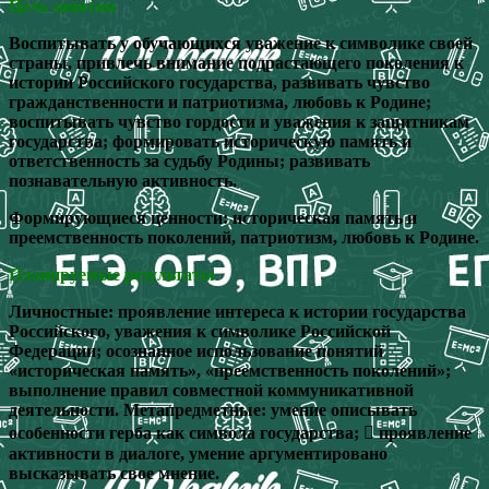
Цель занятия
Воспитывать у обучающихся уважение к символике своей
страны, привлечь внимание подрастающего поколения к
истории Российского государства, развивать чувство
гражданственности и патриотизма, любовь к Родине;
воспитывать чувство гордости и уважения к защитникам
государства; формировать историческую память и
ответственность за судьбу Родины; развивать
познавательную активность.
Формирующиеся ценности: историческая память и
преемственность поколений, патриотизм, любовь к Родине.
Планируемые результаты
Личностные: проявление интереса к истории государства
Российского, уважения к символике Российской
Федерации; осознанное использование понятий
«историческая память», «преемственность поколений»;
выполнение правил совместной коммуникативной
деятельности. Метапредметные: умение описывать
особенности герба как символа государства;  проявление
активности в диалоге, умение аргументировано
высказывать свое мнение.