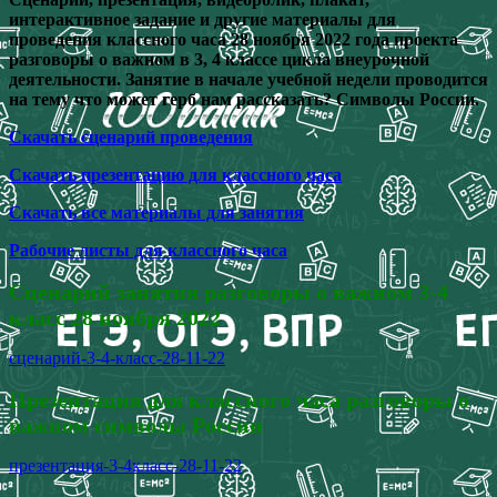
интерактивное задание и другие материалы для
проведения классного часа 28 ноября 2022 года проекта
разговоры о важном в 3, 4 классе цикла внеурочной
деятельности. Занятие в начале учебной недели проводится
на тему что может герб нам рассказать? Символы России.
Скачать сценарий проведения
Скачать презентацию для классного часа
Скачать все материалы для занятия
Рабочие листы для классного часа
Сценарий занятия разговоры о важном 3-4
класс 28 ноября 2022
сценарий-3-4-класс-28-11-22
Презентация для классного часа разговоры о
важном символы России
презентация-3-4класс-28-11-22