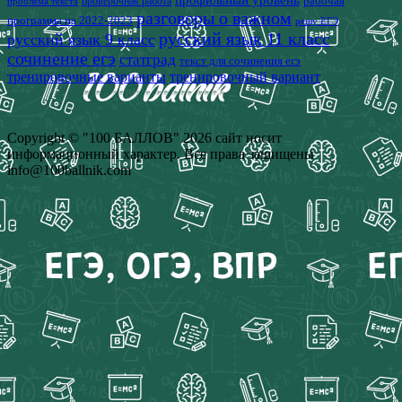
профильный уровень
рабочая
проверочная работа
проблема текста
разговоры о важном
программа на 2022-2023
решу ЕГЭ
русский язык 11 класс
русский язык 9 класс
сочинение егэ
статград
текст для сочинения егэ
тренировочные варианты
тренировочный вариант
Copyright © "100 БАЛЛОВ" 2026 сайт носит
информационный характер. Все права защищены
info@100ballnik.com