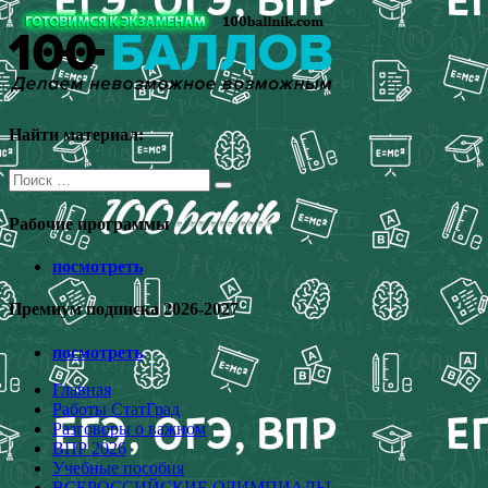
Перейти
к
содержимому
Найти материал:
Поиск
для:
Рабочие программы
посмотреть
Премиум подписка 2026-2027
посмотреть
Главная
Работы СтатГрад
Разговоры о важном
ВПР 2026
Учебные пособия
ВСЕРОССИЙСКИЕ ОЛИМПИАДЫ