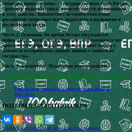
символов нашей страны – о государственном гербе России.
Просмотр видеоматериала помогает ввести обучающихся
в тему занятия. Знакомство с историей появления
российской символики будет закреплено и расширено в
последующей беседе.
Часть 2. Основная. Во время беседы обсуждается
информация, которая заинтересовала обучающихся при
просмотре видеоролика, школьники делают вывод о
важности исторических знаний, знаний о символике
государства.
Часть 3. Заключение. Подведение итогов занятия.
Разговоры о важном цикл внеурочных занятий
Разговоры о важном цикл внеурочных занятий
2022-2023
ПОДЕЛИТЬСЯ МАТЕРИАЛОМ
3 класс
4 класс
классный час
разговоры о важном