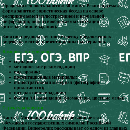
Продолжительность занятия: 30 минут. Рекомендуемая
форма занятия: эвристическая беседа на основе
воспринимаемой иллюстративной и вербальной
информации; анализ воображаемых ситуаций
(интерактивные задания).
Занятия предполагает также оценку предложенных
видеофрагментов, презентационных материалов.
Комплект материалов:
сценарий;
методические рекомендации;
видеоролик;
презентационные материалы;
иллюстративный материал (фотографии
прилагаются);
интерактивные задания;
бумага А4, карандаши, фломастеры, цветные мелки.
Структура занятия
Часть 1. Мотивационная. Занятие начинается с
обсуждения государственных символов Российской
Федерации. Видеоролик рассказывает об одном из главных