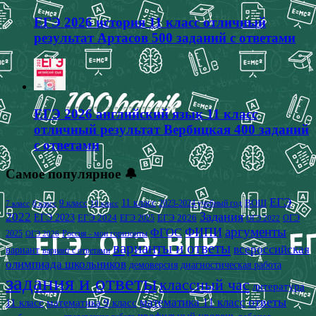
ЕГЭ 2026 история 11 класс отличный
результат Артасов 500 заданий с ответами
ЕГЭ 2026 английский язык 11 класс
отличный результат Вербицкая 400 заданий
с ответами
Самое популярное 🔔
ЕГЭ
9 класс
11 класс
2023-2024 учебный год
ВОШ
7 класс
8 класс
10 класс
2022
Задания
ЕГЭ 2023
ЕГЭ 2024
ЕГЭ 2026
ЕГЭ 2025
ОГЭ
ОГЭ 2022
аргументы
ФИПИ
ФГОС
2025
Россия - мои горизонты
ОГЭ 2026
варианты и ответы
всероссийская
вариант
вариант с ответами
олимпиада школьников
демоверсия
диагностическая работа
задания и ответы
классный час
литература
математика 11 класс
ответы
11 класс
математика 9 класс