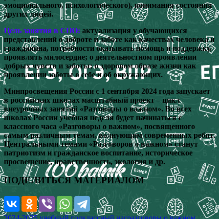
эмоционального, психологического), понимания состояния
других людей.
Цель занятия в СПО:
актуализация у обучающихся
представлений о доброте и заботе как качествах человека и
гражданина, потребности оказывать помощь и поддержку,
проявлять милосердие; о деятельностном проявлении
добрых чувств и заботы; о здоровом образе жизни как
проявлении заботы о себе и об окружающих.
Минпросвещения России с 1 сентября 2024 года запускает
в российских школах масштабный проект – цикл
внеурочных занятий «Разговоры о важном». Во всех
школах России учебная неделя будет начинаться с
классного часа «Разговоры о важном», посвященного
самым различным темам, волнующим современных ребят.
Центральными темами «Разговоров о важном» станут
патриотизм и гражданское воспитание, историческое
просвещение, нравственность, экология и др.
ПОДЕЛИТЬСЯ МАТЕРИАЛОМ
2024-2025 учебный год
классный час
разговоры о важном