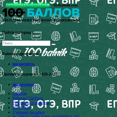
Перейти
к
содержимому
Найти материал:
Поиск
для:
Рабочие программы
посмотреть
Премиум подписка 2026-2027
посмотреть
Главная
Работы СтатГрад
Разговоры о важном
ВПР 2026
Учебные пособия
ВСЕРОССИЙСКИЕ ОЛИМПИАДЫ