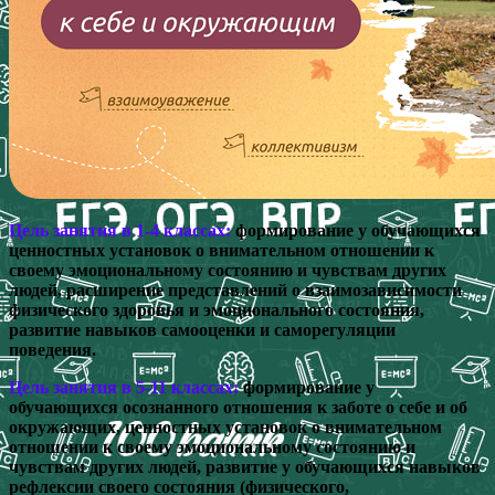
Цель занятия в 1-4 классах:
формирование у обучающихся
ценностных установок о внимательном отношении к
своему эмоциональному состоянию и чувствам других
людей, расширение представлений о взаимозависимости
физического здоровья и эмоционального состояния,
развитие навыков самооценки и саморегуляции
поведения.
Цель занятия в 5-11 классах:
формирование у
обучающихся осознанного отношения к заботе о себе и об
окружающих, ценностных установок о внимательном
отношении к своему эмоциональному состоянию и
чувствам других людей, развитие у обучающихся навыков
рефлексии своего состояния (физического,