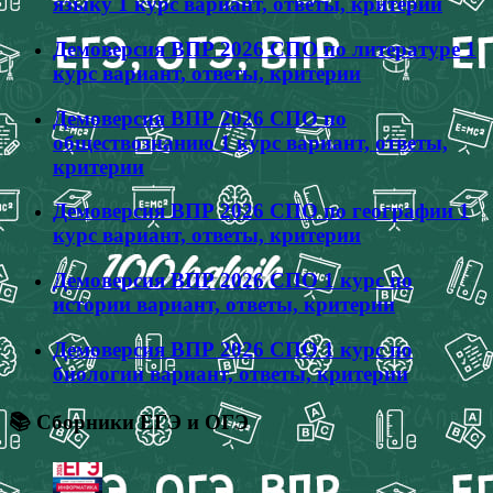
языку 1 курс вариант, ответы, критерии
Демоверсия ВПР 2026 СПО по литературе 1
курс вариант, ответы, критерии
Демоверсия ВПР 2026 СПО по
обществознанию 1 курс вариант, ответы,
критерии
Демоверсия ВПР 2026 СПО по географии 1
курс вариант, ответы, критерии
Демоверсия ВПР 2026 СПО 1 курс по
истории вариант, ответы, критерии
Демоверсия ВПР 2026 СПО 1 курс по
биологии вариант, ответы, критерии
📚 Сборники ЕГЭ и ОГЭ