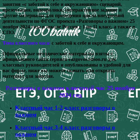
занятия «с заботой к себе и окружающим» сценарий,
презентация, видеоролики, интерактивное задание и
другие материалы для проведения цикла внеурочной
деятельности по ФГОС проекта «Разговоры о важном» 25
ноября 2024 года в школе России с 1 по 11 класс, а также в
СПО.
Тема классного часа:
с заботой к себе и окружающим.
Официальные методические материалы взяты с
официального сайта сервиса razgovor.edsoo.ru для
классных руководителей и опубликованы в удобной для
вас форме, ниже вы можете скачать или открыть
материал для занятия.
Разговоры о важном классный час 25 ноября
2024 год
Классный час 1-2 класс разговоры о
важном
Классный час 3-4 класс разговоры о
важном