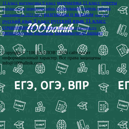
математика 11 класс
ответы
11 класс
математика 9 класс
профильный уровень
рабочая
проверочная работа
проблема текста
разговоры о важном
программа на 2022-2023
решу ЕГЭ
русский язык 11 класс
русский язык 9 класс
сочинение егэ
статград
текст для сочинения егэ
тренировочные варианты
тренировочный вариант
Copyright © "100 БАЛЛОВ" 2026 сайт носит
информационный характер. Все права защищены
info@100ballnik.com