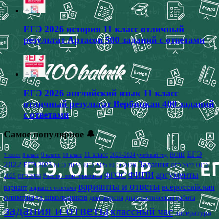
ЕГЭ 2026 история 11 класс отличный
результат Артасов 500 заданий с ответами
ЕГЭ 2026 английский язык 11 класс
отличный результат Вербицкая 400 заданий
с ответами
Самое популярное 🔔
ЕГЭ
9 класс
11 класс
2023-2024 учебный год
ВОШ
7 класс
8 класс
10 класс
2022
Задания
ЕГЭ 2023
ЕГЭ 2024
ЕГЭ 2026
ЕГЭ 2025
ОГЭ
ОГЭ 2022
аргументы
ФИПИ
ФГОС
2025
Россия - мои горизонты
ОГЭ 2026
варианты и ответы
всероссийская
вариант
вариант с ответами
олимпиада школьников
демоверсия
диагностическая работа
задания и ответы
классный час
литература