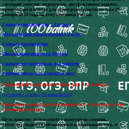
сценарий занятия, видеоролик, интерактивное задание,
презентация и плакат для проведения классного часа 29
января 2024 года на тему союзники России.
Скачать сценарий для 1-2 класса
Методические рекомендации 1-2 класс
Скачать презентацию
Письмо-приглашение в Россию
Скачать все материалы для занятия
Рабочие листы для классного часа
Сценарий классного часа для 1-2 класса
сценарий-1-2-класс-29-января-2024
Внеурочное занятие для обучающихся 1–2 классов по теме
«Союзники России»
Цель занятия: познакомить с понятиями союзник,
дипломат, подвести обучающихся к пониманию того, что