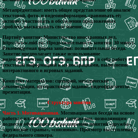
Метапредметные: иметь общее представление об анализе
текстовой, фото- и видеоинформации, сравнивать её;
активно участвовать в обсуждении предложенных
проблем, высказывать своё мнение.
Партнёр занятия: Министерство иностранных дел,
https://www.mid.ru/. Продолжительность занятия: 30 минут.
Рекомендуемая форма занятия: познавательная беседа.
Занятие предполагает также использование
видеофрагментов, презентации, включает в себя работу с
текстовой информацией и иллюстрациями, выполнение
интерактивного и игровых заданий.
Комплект материалов: сценарий, методические
рекомендации, интерактивное задание, видеофрагменты,
презентация.
Структура занятия
Часть 1. Мотивационная.
Мотивационная беседа на основе
работы с иллюстративным материалом, позволяющим
подвести обучающихся к расширению понятий «дружба»,
«дружеские страны», «союзники». Просмотр выступления
федерального спикера.