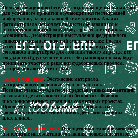
Цель мотивационной беседы – создать эмоциональный фон
для успешного принятия обучающимися последующей
информации, раскрывающей тему занятия. Анализ
фотоматериала позволяет подвести обучающихся к
расширению понятий «дружба», «дружеские страны»,
«союзники». Демонстрация выступления федерального
спикера раскрывает важный смысл занятия: Россия
успешно развивает контакты с широким кругом
союзников и партнёров для создания такого мира, где все
государства будут чувствовать себя равноправными, будут
принимать участие в решении судьбоносных проблем,
которые касаются всех стран.
Часть 2. Основная
. Обсуждение материала,
раскрывающего основные смыслы занятия.
Познавательная беседа после представленных презентаций
позволяет сделать акцент на особенностях обучения
школьников разных стран и на совместных проектах.
Проведение игрового задания ориентировано на
формирование коммуникативных действий младших
школьников.
Часть 3. Заключительная.
Обобщение материалов занятия,
выполнение интерактивного задания, подведение итогов.