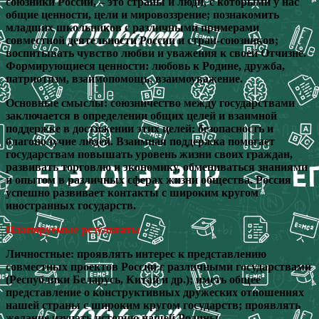
союзники России, – это страны и люди, с которыми у нас
общие ценности, цели и мировоззрение; познакомить
младших школьников с различными примерами
совместной деятельности России и стран-союзников;
воспитывать чувство любви и уважения к своей Отчизне.
Формирующиеся ценности: любовь к Родине, дружба,
патриотизм, взаимопомощь, взаимоуважение.
Основные смыслы: союзничество между государствами
заключается в определении общих целей и взаимной
поддержке в достижении этих целей: безопасность и
благополучие людей. Взаимная поддержка помогает
государствам повышать уровень жизни своих граждан,
развивать торговлю и экономику, обмениваться знаниями
и опытом в различных сферах жизни общества. Россия
успешно развивает контакты с широким кругом
иностранных государств.
Планируемые результаты
Личностные: проявлять интерес к представлению
совместных проектов России с различными государствами
(Республики Беларусь, Китай и др.); иметь общее
представление о конструктивных дружеских отношениях
нашей страны с широким кругом государств; проявлять
желание изучать историю нашей Родины.