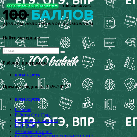
Перейти
к
содержимому
Найти материал:
Поиск
для:
Рабочие программы
посмотреть
Премиум подписка 2026-2027
посмотреть
Главная
Работы СтатГрад
Разговоры о важном
ВПР 2026
Учебные пособия
ВСЕРОССИЙСКИЕ ОЛИМПИАДЫ