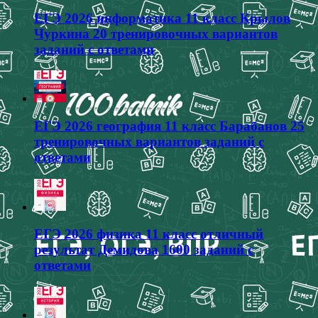
ЕГЭ 2026 информатика 11 класс Крылов
Чуркина 20 тренировочных вариантов
заданий с ответами
ЕГЭ 2026 география 11 класс Барабанов 25
тренировочных вариантов заданий с
ответами
ЕГЭ 2026 физика 11 класс отличный
результат Демидова 1600 заданий с
ответами