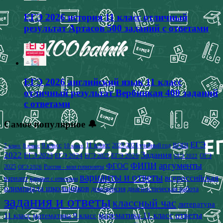
ЕГЭ 2026 история 11 класс отличный
результат Артасов 500 заданий с ответами
ЕГЭ 2026 английский язык 11 класс
отличный результат Вербицкая 400 заданий
с ответами
Самое популярное 🔔
ЕГЭ
9 класс
11 класс
2023-2024 учебный год
ВОШ
7 класс
8 класс
10 класс
2022
Задания
ЕГЭ 2023
ЕГЭ 2024
ЕГЭ 2026
ЕГЭ 2025
ОГЭ
ОГЭ 2022
аргументы
ФИПИ
ФГОС
2025
Россия - мои горизонты
ОГЭ 2026
варианты и ответы
всероссийская
вариант
вариант с ответами
олимпиада школьников
демоверсия
диагностическая работа
задания и ответы
классный час
литература
математика 11 класс
ответы
11 класс
математика 9 класс