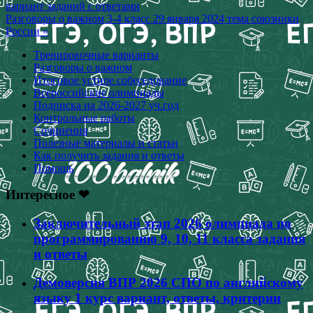
вариант заданий с ответами
по
Разговоры о важном 3-4 класс 29 января 2024 тема союзники
записям
России »
Тренировочные варианты
Разговоры о важном
Итоговое устное собеседование
Всероссийские олимпиады
Подписка на 2026-2027 уч.год
Контрольные работы
Сочинения
Полезные материалы и статьи
Как получить задания и ответы
Помощь
Интересное ❤
Заключительный этап 2026 олимпиада по
программированию 9, 10, 11 класса задания
и ответы
Демоверсия ВПР 2026 СПО по английскому
языку 1 курс вариант, ответы, критерии