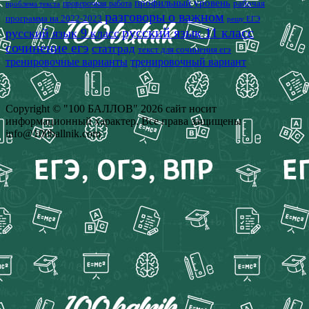
профильный уровень
рабочая
проверочная работа
проблема текста
разговоры о важном
программа на 2022-2023
решу ЕГЭ
русский язык 11 класс
русский язык 9 класс
сочинение егэ
статград
текст для сочинения егэ
тренировочные варианты
тренировочный вариант
Copyright © "100 БАЛЛОВ" 2026 сайт носит
информационный характер. Все права защищены
info@100ballnik.com