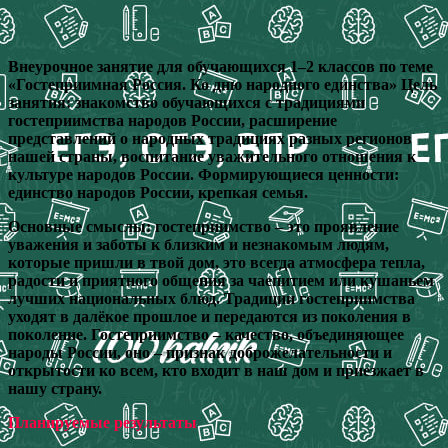
Внеурочное занятие для обучающихся 1–2 классов по теме
«Гостеприимная Россия. Ко дню народного единства» Цель
занятия: знакомство обучающихся с традициями
гостеприимства народов России, расширение
представлений о народных традициях разных регионов
нашей страны, воспитание уважительного отношения к
культуре народов России. Формирующиеся ценности:
единство народов России, крепкая семья.
Основные смыслы: гостеприимство – это проявление
уважения и заботы к близким и незнакомым людям,
которые пришли в твой дом, это всегда атмосфера тепла,
радости и приятного общения за чаепитием или кушаньем
лучших национальных блюд. Традиции гостеприимства
уходят в далёкое прошлое и передаются из поколения в
поколение. Гостеприимство – качество, объединяющее
народы России, оно – признак доброжелательности и
открытости ко всем, кто входит в наш дом и приезжает в
нашу страну.
Планируемые результаты