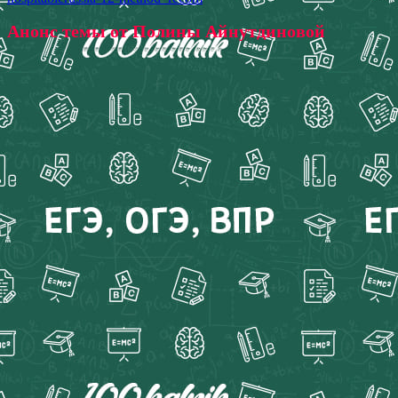
Анонс темы от Полины Айнутдиновой