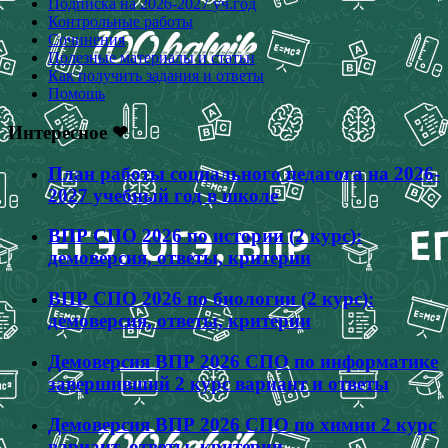
Подписка на 2026-2027 уч.год
Контрольные работы
Сочинения
Полезные материалы и статьи
Как получить задания и ответы
Помощь
Интересное ❤
План работы социального педагога на 2026-
2027 учебный год в школе
ВПР СПО 2026 по истории (2 курс):
демоверсия, ответы, критерии
ВПР СПО 2026 по биологии (2 курс):
демоверсия, ответы, критерии
Демоверсия ВПР 2026 СПО по информатике
завершивший 2 курс вариант и ответы
Демоверсия ВПР 2026 СПО по химии 2 курс
вариант, ответы, критерии