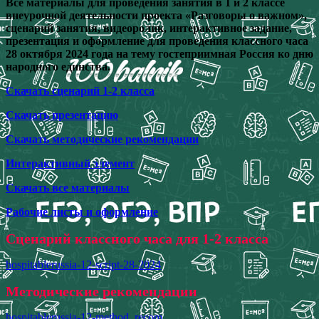
Все материалы для проведения занятия в 1 и 2 классе
внеурочной деятельности проекта «Разговоры о важном»,
сценарий занятия, видеоролик, интерактивное задание,
презентация и оформление для проведения классного часа
28 октября 2024 года на тему гостеприимная Россия ко дню
народного единства.
Скачать сценарий 1-2 класса
Скачать презентацию
Скачать методические рекомендации
Интерактивный элемент
Скачать все материалы
Рабочие листы и оформление
Сценарий классного часа для 1-2 класса
hospitablerussia-12-script-28-2024
Методические рекомендации
hospitablerussia-12-method_recom