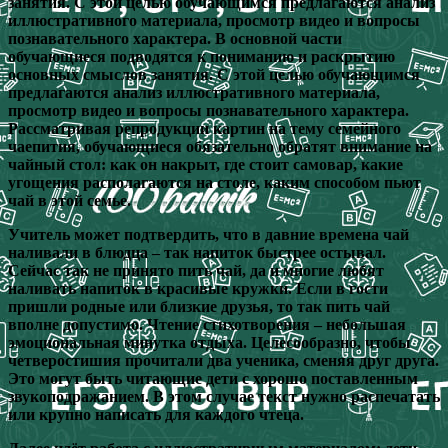
занятия. С этой целью обучающимся предлагаются анализ
иллюстративного материала, просмотр видео и вопросы
познавательного характера. В основной части
обучающиеся подводятся к пониманию и раскрытию
основных смыслов занятия. С этой целью обучающимся
предлагаются анализ иллюстративного материала,
просмотр видео и вопросы познавательного характера.
Рассматривая репродукции картин на тему семейного
чаепития, обучающиеся обязательно обратят внимание на
чайный стол: как он накрыт, где стоит самовар, какие
угощения располагаются на столе, каким способом пьют
чай в этой семье.
Учитель может подтвердить, что в давние времена чай
наливали в блюдца – так напиток быстрее остывал.
Сейчас так не принято пить чай, да и многие любят
наливать напиток в красивые кружки. Если в гости
пришли родные или близкие друзья, то так пить чай
вполне допустимо. Чтение стихотворения – небольшая
эмоциональная минутка отдыха. Целесообразно, чтобы
четверостишия прочитали два ученика, сменяя друг друга.
Это могут быть читающие дети с хорошо поставленным
звукоподражанием. В этом случае текст нужно распечатать
или крупно написать для каждого чтеца.