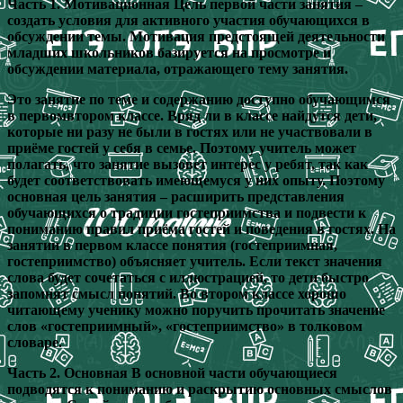
Часть 1. Мотивационная Цель первой части занятия –
создать условия для активного участия обучающихся в
обсуждении темы. Мотивация предстоящей деятельности
младших школьников базируется на просмотре и
обсуждении материала, отражающего тему занятия.
Это занятие по теме и содержанию доступно обучающимся
в первомвтором классе. Вряд ли в классе найдутся дети,
которые ни разу не были в гостях или не участвовали в
приёме гостей у себя в семье. Поэтому учитель может
полагать, что занятие вызовет интерес у ребят, так как
будет соответствовать имеющемуся у них опыту. Поэтому
основная цель занятия – расширить представления
обучающихся о традиции гостеприимства и подвести к
пониманию правил приёма гостей и поведения в гостях. На
занятии в первом классе понятия (гостеприимная,
гостеприимство) объясняет учитель. Если текст значения
слова будет сочетаться с иллюстрацией, то дети быстро
запомнят смысл понятий. Во втором классе хорошо
читающему ученику можно поручить прочитать значение
слов «гостеприимный», «гостеприимство» в толковом
словаре.
Часть 2. Основная В основной части обучающиеся
подводятся к пониманию и раскрытию основных смыслов