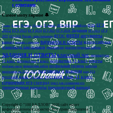
с ответами
Самое популярное 🔔
ЕГЭ
9 класс
11 класс
2023-2024 учебный год
ВОШ
7 класс
8 класс
10 класс
2022
Задания
ЕГЭ 2023
ЕГЭ 2024
ЕГЭ 2026
ЕГЭ 2025
ОГЭ
ОГЭ 2022
аргументы
ФИПИ
ФГОС
2025
Россия - мои горизонты
ОГЭ 2026
варианты и ответы
всероссийская
вариант
вариант с ответами
олимпиада школьников
демоверсия
диагностическая работа
задания и ответы
классный час
литература
математика 11 класс
ответы
11 класс
математика 9 класс
профильный уровень
рабочая
проверочная работа
проблема текста
разговоры о важном
программа на 2022-2023
решу ЕГЭ
русский язык 11 класс
русский язык 9 класс
сочинение егэ
статград
текст для сочинения егэ
тренировочные варианты
тренировочный вариант
Copyright © "100 БАЛЛОВ" 2026 сайт носит
информационный характер. Все права защищены