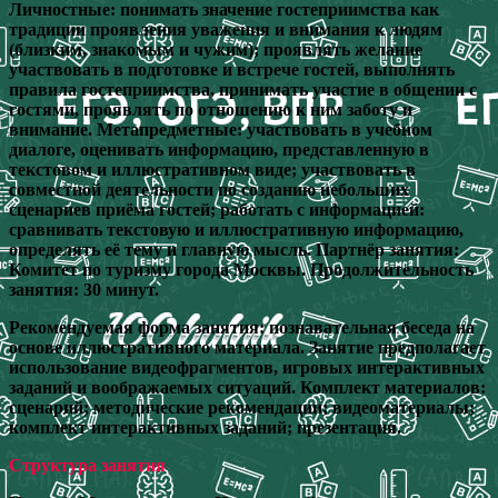
Личностные: понимать значение гостеприимства как
традиции проявления уважения и внимания к людям
(близким, знакомым и чужим); проявлять желание
участвовать в подготовке и встрече гостей, выполнять
правила гостеприимства, принимать участие в общении с
гостями, проявлять по отношению к ним заботу и
внимание. Метапредметные: участвовать в учебном
диалоге, оценивать информацию, представленную в
текстовом и иллюстративном виде; участвовать в
совместной деятельности по созданию небольших
сценариев приёма гостей; работать с информацией:
сравнивать текстовую и иллюстративную информацию,
определять её тему и главную мысль. Партнёр занятия:
Комитет по туризму города Москвы. Продолжительность
занятия: 30 минут.
Рекомендуемая форма занятия: познавательная беседа на
основе иллюстративного материала. Занятие предполагает
использование видеофрагментов, игровых интерактивных
заданий и воображаемых ситуаций. Комплект материалов:
сценарий; методические рекомендации; видеоматериалы;
комплект интерактивных заданий; презентация.
Структура занятия