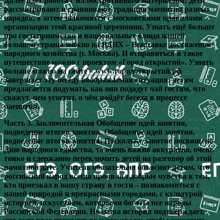
Далее идёт работа с иллюстративным материалом: дети
рассматривают и сравнивают традиции чаепития разных
народов, а затем знакомятся с московскими правилами
организации этой красивой церемонии. Узнать ещё больше
про гостеприимство и национальные блюда нашей
большой страны можно на ВДНХ – Выставке достижений
народного хозяйства (г. Москва). И отправиться в такое
путешествие можно с проектом «Город открытий». Узнать
больше можно на сайте – www.городоткрытий.рф
Завершает эту беседу воображаемая ситуация: детям
предлагается подумать, как они подадут чай гостям, что
скажут, чем угостят, о чём пойдёт беседа в процессе
чаепития.
Часть 3. Заключительная Обобщение идей занятия,
подведение итогов занятия. Обобщение идей занятия,
подведение итогов занятия. Поскольку занятие посвящено
Дню народного единства, то очень важно аккуратно, очень
тонко и сдержанно переключить детей на разговор об этой
памятной дате. Учитель обязательно объяснит детям, что
российский народ всегда проявлял добрые чувства к тем,
кто приезжал в нашу страну в гости – познакомиться с
нашей природой и прекрасными городами, с культурой,
историей, искусством, которыми богаты все народы
Российской Федерации. Но наша история подтверждает,