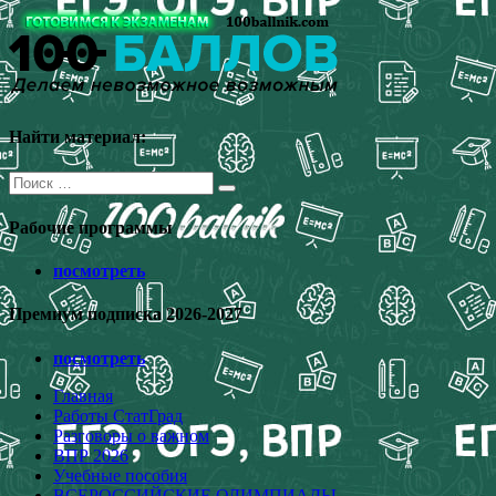
Перейти
к
содержимому
Найти материал:
Поиск
для:
Рабочие программы
посмотреть
Премиум подписка 2026-2027
посмотреть
Главная
Работы СтатГрад
Разговоры о важном
ВПР 2026
Учебные пособия
ВСЕРОССИЙСКИЕ ОЛИМПИАДЫ