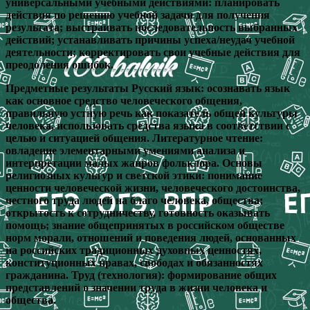
универсальными учебными действиями: планировать
действия по решению учебной задачи для получения
результата; выстраивать последовательность выбранных
действий; устанавливать причины успеха/неудач учебной
деятельности; корректировать свои учебные действия для
преодоления ошибок.
Предметные результаты Русский язык: осознавать язык
как основное средство человеческого общения,
правильную устную речь как показатель общей культуры
человека, использовать средства языка в соответствии с
целью и ситуацией общения. Литературное чтение:
овладение элементарными умениями анализа и
интерпретации малых жанров фольклора. Основы
религиозных культур и светской этики: понимание
ценности человеческой жизни, человеческого достоинства,
честного труда людей на благо человека, общества;
открытость к сотрудничеству, готовность оказывать
помощь; знание общепринятых в российском обществе
норм морали, отношений и поведения людей, основанных
на российских традиционных духовных ценностях,
конституционных правах, свободах и обязанностях
гражданина. Труд (технология): формирование общих
представлений о значении труда в жизни человека и
общества.