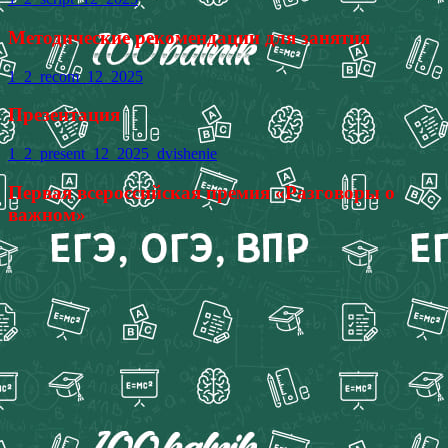
Методические рекомендации для занятия
1_2_recom_12_2025
Презентация
1_2_present_12_2025_dvishenie
Первая всероссийская премия «Разговоры о
важном»