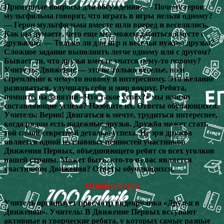
Примерные вопросы для обсуждения: — Почему герои
мультфильма говорят, что играть в игры нельзя одному?
— Герои мультфильма вместе шли вперед и веселились.
Как вы думаете, чего еще мы можем добиться вместе с
друзьями? — Только ли для игр и веселья нужны друзья?
Сложное задание выполнить легче одному или с другом?
Бывает ли, что друзья вместе учатся чему-то новому?
Учитель: Движение — это не только веселье, но и
стремление к чему-то новому и интересному. Это желание
развиваться, улучшать себя и мир вокруг. Ребята,
помните, на занятии «Что такое успех?» мы нашли
составляющие успеха? Назовите их. Ответы обучающихся.
Учитель: Верно! Двигаться к мечте, трудиться интереснее,
когда рядом есть надежные друзья. Дружба может стать
той самой секретной деталью успеха. Не зря дружба
является одной из главных ценностей участников
Движения Первых, объединяющего ребят со всех уголков
нашей страны. Может быть, кто-то из вас является
участником Движения? Ответы обучающихся.
Основной этап
Учитель организует просмотр видеоролика «Друзья в
Движении». Учитель: В Движение Первых вступают
активные и творческие ребята, у которых самые разные