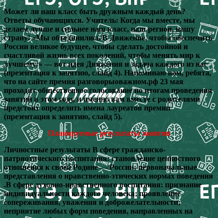
Может ли наш класс быть дружным каждый день?
Ответы обучающихся. Учитель: Когда мы вместе, мы
делаем лучше и сильнее наш класс, наш регион, нашу
страну! «Мы объединились B Движение, чтобы обеспечить
России великое будущее, чтобы сделать достойной и
счастливой жизнь всех поколений, чтобы менять мир к
лучшему!» — вот идея Движения и задача каждого из нас
(презентация к занятию, слайд 4). Напоминаю вам, ребята,
что на сайте премия разговорыоважном.рф 23 мая
проходит общественное голосование по итогам проведения
занятий в этом году, и именно вам вместе с родителями
предстоит определить имена лауреатов премии
(презентация к занятию, слайд 5).
Планируемые результаты занятия
Личностные результаты В сфере гражданско-
патриотического воспитания: становление ценностного
отношения к своей Родине — России; первоначальные
представления о нравственно-этических нормах поведения
.В сфере духовно-нравственного воспитания: признание
индивидуальности каждого человека; проявление
сопереживания, уважения и доброжелательности;
неприятие любых форм поведения, направленных на