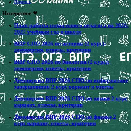
Помощь
Интересное ❤
План работы социального педагога на 2026-
2027 учебный год в школе
ВПР СПО 2026 по истории (2 курс):
демоверсия, ответы, критерии
ВПР СПО 2026 по биологии (2 курс):
демоверсия, ответы, критерии
Демоверсия ВПР 2026 СПО по информатике
завершивший 2 курс вариант и ответы
Демоверсия ВПР 2026 СПО по химии 2 курс
вариант, ответы, критерии
Демоверсия ВПР 2026 СПО по физике 2
курс вариант, ответы, критерии