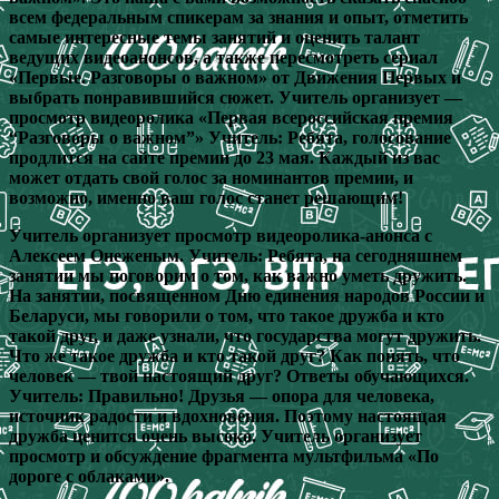
всем федеральным спикерам за знания и опыт, отметить
самые интересные темы занятий и оценить талант
ведущих видеоанонсов, а также пересмотреть сериал
«Первые. Разговоры о важном» от Движения Первых и
выбрать понравившийся сюжет. Учитель организует —
просмотр видеоролика «Первая всероссийская премия
“Разговоры о важном”» Учитель: Ребята, голосование
продлится на сайте премии до 23 мая. Каждый из вас
может отдать свой голос за номинантов премии, и
возможно, именно ваш голос станет решающим!
Учитель организует просмотр видеоролика-анонса с
Алексеем Онеженым. Учитель: Ребята, на сегодняшнем
занятии мы поговорим о том, как важно уметь дружить.
На занятии, посвященном Дню единения народов России и
Беларуси, мы говорили о том, что такое дружба и кто
такой друг, и даже узнали, что государства могут дружить.
Что же такое дружба и кто такой друг? Как понять, что
человек — твой настоящий друг? Ответы обучающихся.
Учитель: Правильно! Друзья — опора для человека,
источник радости и вдохновения. Поэтому настоящая
дружба ценится очень высоко. Учитель организует
просмотр и обсуждение фрагмента мультфильма «По
дороге с облаками».