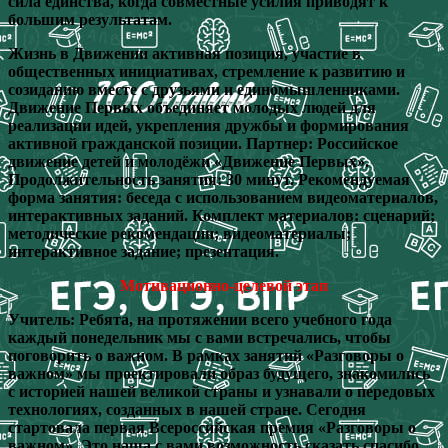
сила единства, когда совместные усилия приводят к
большим результатам.
Жизнь в Движении активная позиция, участие в
общественных инициативах, стремление к развитию и
созиданию вместе с друзьями и единомышленниками.
Движение Первых объединяет молодых людей для
реализации идей, укрепления дружбы и формирования
активной гражданской позиции. Партнер: Российское
движение детей и молодёжи «Движение Первых».
Продолжительность занятия: 30 минут. Рекомендуемая
форма занятия: беседа с использованием видеоматериалов,
интерактивных заданий. Комплект материалов: сценарий;
методические рекомендации; видеоматериалы;
интерактивное задание; презентация.
Мотивационно-целевой этап
Учитель: Ребята, на протяжении всего учебного года
каждый понедельник мы с вами встречались, чтобы
поговорить о важном. В рамках занятий «Разговоры о
важном» мы проектировали образ будущего, знакомились
с историей нашей великой страны и узнавали о передовых
технологиях, созданных в нашей стране. Сегодня
стартовала первая Всероссийская премия «Разговоры о
важном». Это наша с вами возможность сказать спасибо