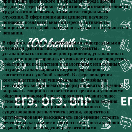
причинение физического и морального вреда другим
людям. В сфере трудового воспитания: осознание ценности
труда в жизни человека, в том числе социального
служения. В сфере понимания ценности научного
познания: познавательные интересы, активность,
инициативность, любознательность и самостоятельность в
познании.
В сфере овладения познавательными универсальными
учебными действиями: сравнивать объекты,
устанавливать основания для сравнения, устанавливать
аналогии; прогнозировать возможное развитие процессов,
событий и их последствия в аналогичных или сходных
ситуациях; анализировать видеоинформацию в
соответствии с учебной задачей. В сфере овладения
коммуникативными универсальными учебными
действиями: воспринимать и формулировать суждения,
выражать эмоции в соответствии с целями и условиями
общения в знакомой среде; проявлять уважительное
отношение к собеседнику, соблюдать правила ведения
диалога и дискуссии, признавать возможность
существования разных точек зрения, корректно и
аргументированно высказывать своё мнение; строить
речевое высказывание в соответствии с поставленной
задачей. В сфере овладения регулятивными