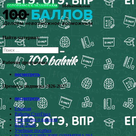
Перейти
к
содержимому
Найти материал:
Поиск
для:
Рабочие программы
посмотреть
Премиум подписка 2026-2027
посмотреть
Главная
Работы СтатГрад
Разговоры о важном
ВПР 2026
Учебные пособия
ВСЕРОССИЙСКИЕ ОЛИМПИАДЫ