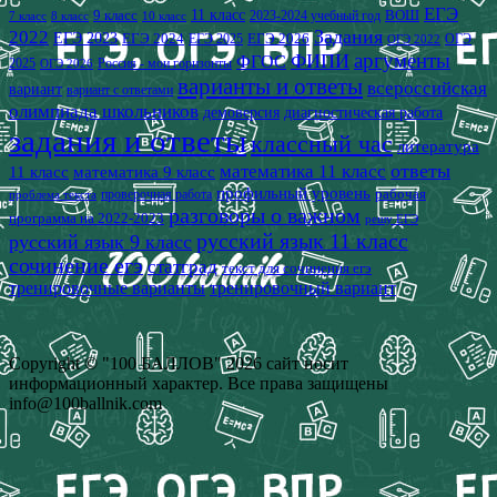
ЕГЭ
9 класс
11 класс
2023-2024 учебный год
ВОШ
7 класс
8 класс
10 класс
2022
Задания
ЕГЭ 2023
ЕГЭ 2024
ЕГЭ 2026
ЕГЭ 2025
ОГЭ
ОГЭ 2022
аргументы
ФИПИ
ФГОС
2025
Россия - мои горизонты
ОГЭ 2026
варианты и ответы
всероссийская
вариант
вариант с ответами
олимпиада школьников
демоверсия
диагностическая работа
задания и ответы
классный час
литература
математика 11 класс
ответы
11 класс
математика 9 класс
профильный уровень
рабочая
проверочная работа
проблема текста
разговоры о важном
программа на 2022-2023
решу ЕГЭ
русский язык 11 класс
русский язык 9 класс
сочинение егэ
статград
текст для сочинения егэ
тренировочные варианты
тренировочный вариант
Copyright © "100 БАЛЛОВ" 2026 сайт носит
информационный характер. Все права защищены
info@100ballnik.com