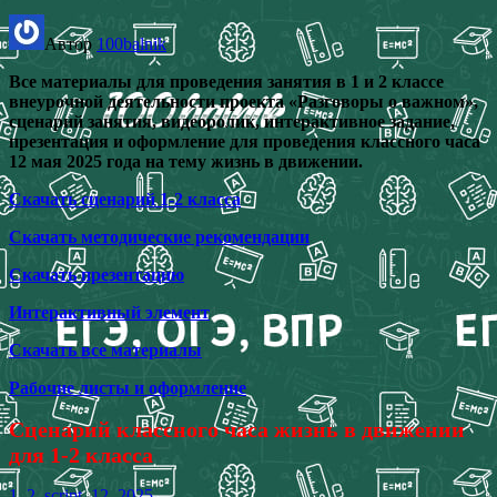
Автор
100balnik
Все материалы для проведения занятия в 1 и 2 классе
внеурочной деятельности проекта «Разговоры о важном»,
сценарий занятия, видеоролик, интерактивное задание,
презентация и оформление для проведения классного часа
12 мая 2025 года на тему жизнь в движении.
Скачать сценарий 1-2 класса
Скачать методические рекомендации
Скачать презентацию
Интерактивный элемент
Скачать все материалы
Рабочие листы и оформление
Сценарий классного часа жизнь в движении
для 1-2 класса
1_2_script_12_2025