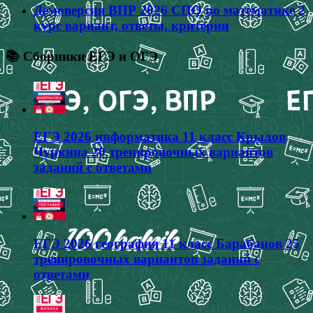
Демоверсия ВПР 2026 СПО по математике 2
курс вариант, ответы, критерии
📚 Сборники ЕГЭ и ОГЭ
ЕГЭ 2026 информатика 11 класс Крылов
Чуркина 20 тренировочных вариантов
заданий с ответами
ЕГЭ 2026 география 11 класс Барабанов 25
тренировочных вариантов заданий с
ответами