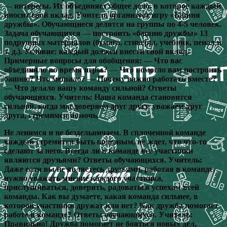
— интересы. Их объединяет общее дело, в которое каждый
вносит свой вклад. Учитель организует игру «Башня
дружбы». Обучающиеся делятся на группы по 4-5 человек.
Задача обучающихся — построить «башню дружбы» 13
подручных материалов (бумага, стикеры, учебник, пенал и
т. д.). Условие: каждый должен внести свой вклад.
Примерные вопросы для обобщения: — Что вас
объединяло во время игры? — Что помогло вам построить
башню? Что мешало? — Почему важно работать вместе?
— Что делало вашу команду сильной? Ответы
обучающихся. Учитель: Наша команда становится
сильной, когда мы доверяем друг другу, уважаем друг
друга, стремимся помочь,
Не ленимся и не бездельничаем. B сплоченной команде
каждый стремится быть полезным, не ждет, что что-то
сделают за него. Всегда ли в команде все участники
являются друзьями? Ответы обучающихся. Учитель:
Даже если вы не являетесь друзьями, работая в команде,
нужно уважать мнение каждого участника,
прислушиваться, доверять, радоваться успехам всей
команды. Как вы думаете, какая команда сильнее, в
которой участники дружат или нет? Как дружба помогает
работе в команде? Ответы обучающихся. Учитель:
Правильно! Дружба помогает не бояться новых дел,