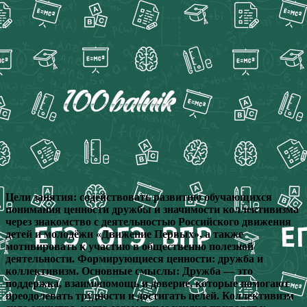
Цели занятия: содействовать развитию обучающихся
понимания ценности дружбы и значимости коллективизма
через знакомство с деятельностью Российского движения
детей и молодёжи «Движение Первых», а также
мотивировать к участию в общественно полезной
деятельности. Формирующиеся ценности: дружба и
коллективизм. Основные смыслы: Дружба — это
поддержка, взаимопомощь и доверие, которые помогают
преодолевать трудности и достигать целей. Коллективизм