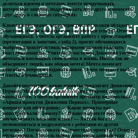
делиться идеями и мечтами, вместе придумывать
интересные занятия, поддерживать друг друга и помогать
друг другу в сложных ситуациях.
Какими качествами, характеристиками должен обладать
участник, чтобы команда смогла добиться успеха? Ответы
обучающихся. Учитель организует работу с презентацией
(презентация к занятию, слайд 2), просит обучающихся
выбрать характеристики, которыми должен обладать
участник команды. Учитель: Участники Движения умеют
мечтать и воплощать свои мечты в жизнь. Ничто так не
объединяет людей, как общая мечта! Мечта помогает
двигаться вперед и создавать новое. О чем мечтаете вы?
Ответы обучающихся.
Давайте посмотрим, какие проекты предлагает Движение
Первых. Может быть, какие-то из них откроют двери к
вашей мечте. Учитель организует просмотр видеоролика
«Афиша проектов Движения Первых». Примерные
вопросы для обсуждения: — Какие проекты вас
заинтересовали? Почему? — В каком проекте мог бы
поучаствовать весь наш класс? — Хотели бы вы
познакомиться и подружиться с ребятами из других
регионов? Поучаствовать в совместных проектах? Ответы
обучающихся. Учитель может дополнить данный этап