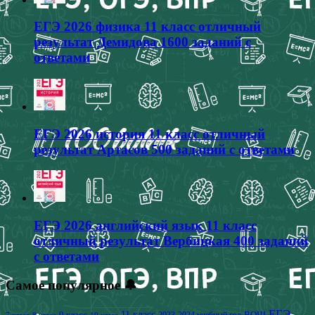
ЕГЭ 2026 физика 11 класс отличный
результат Демидова 1600 заданий с
ответами
ЕГЭ 2026 история 11 класс отличный
результат Артасов 500 заданий с ответами
ЕГЭ 2026 английский язык 11 класс
отличный результат Вербицкая 400 заданий
с ответами
Самое популярное 🔔
ЕГЭ
9 класс
11 класс
2023-2024 учебный год
ВОШ
7 класс
8 класс