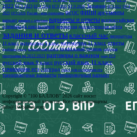
10 класс
2022
Задания
ЕГЭ 2023
ЕГЭ 2024
ЕГЭ 2026
ЕГЭ 2025
ОГЭ
ОГЭ 2022
аргументы
ФИПИ
ФГОС
2025
Россия - мои горизонты
ОГЭ 2026
варианты и ответы
всероссийская
вариант
вариант с ответами
олимпиада школьников
демоверсия
диагностическая работа
задания и ответы
классный час
литература
математика 11 класс
ответы
11 класс
математика 9 класс
профильный уровень
рабочая
проверочная работа
проблема текста
разговоры о важном
программа на 2022-2023
решу ЕГЭ
русский язык 11 класс
русский язык 9 класс
сочинение егэ
статград
текст для сочинения егэ
тренировочные варианты
тренировочный вариант
Copyright © "100 БАЛЛОВ" 2026 сайт носит
информационный характер. Все права защищены
info@100ballnik.com