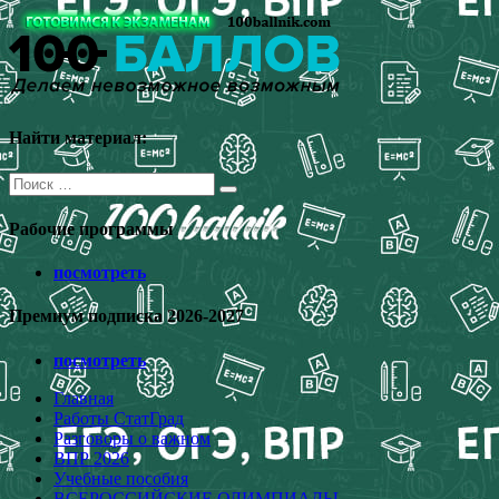
Перейти
к
содержимому
Найти материал:
Поиск
для:
Рабочие программы
посмотреть
Премиум подписка 2026-2027
посмотреть
Главная
Работы СтатГрад
Разговоры о важном
ВПР 2026
Учебные пособия
ВСЕРОССИЙСКИЕ ОЛИМПИАДЫ