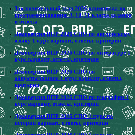
Заключительный этап 2026 олимпиада по
программированию 9, 10, 11 класса задания
и ответы
Демоверсия ВПР 2026 СПО по английскому
языку 1 курс вариант, ответы, критерии
Демоверсия ВПР 2026 СПО по литературе 1
курс вариант, ответы, критерии
Демоверсия ВПР 2026 СПО по
обществознанию 1 курс вариант, ответы,
критерии
Демоверсия ВПР 2026 СПО по географии 1
курс вариант, ответы, критерии
Демоверсия ВПР 2026 СПО 1 курс по
истории вариант, ответы, критерии
Демоверсия ВПР 2026 СПО 1 курс по