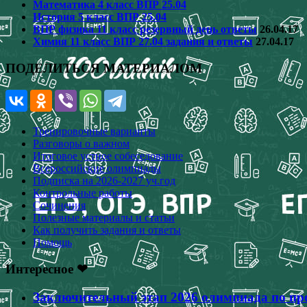
Математика 4 класс ВПР 25.04
История 5 класс ВПР 25.04
ВПР физика 11 класс резервный день ответы
26.04.17
Химия 11 класс ВПР 27.04 задания и ответы
27.04.17
ПОДЕЛИТЬСЯ МАТЕРИАЛОМ
Тренировочные варианты
Разговоры о важном
Итоговое устное собеседование
Всероссийские олимпиады
Подписка на 2026-2027 уч.год
Контрольные работы
Сочинения
Полезные материалы и статьи
Как получить задания и ответы
Помощь
Интересное ❤
Заключительный этап 2026 олимпиада по про