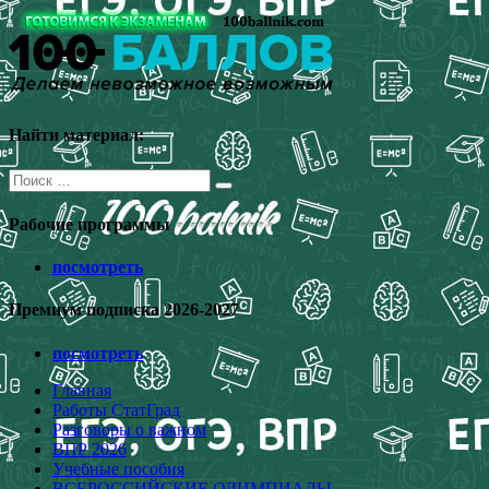
Перейти
к
содержимому
Найти материал:
Поиск
для:
Рабочие программы
посмотреть
Премиум подписка 2026-2027
посмотреть
Главная
Работы СтатГрад
Разговоры о важном
ВПР 2026
Учебные пособия
ВСЕРОССИЙСКИЕ ОЛИМПИАДЫ