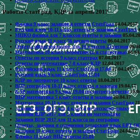
Работы СтатГрад, КДР за апрель 2017
Физика 9 класс задания и ответы СтатГрад
04.04.2017
Русский язык 10-11 класс ответы и задания СтатГрад
0
МЦКО физика для 7 классов ответы и задания
05.04.2
Русский язык 11 класс 56 регион ответы
06.04.2017
Ответы обществознание для 10 классов 23 регион
06.04
Математика 10 класс (вероятность и статистика)
06.04
Ответы по истории 9 класс статград
07.04.2017
Ответы по математике 7-8 класс КДР
12.04.2017
Английский язык 11 класс СтатГрад 17.04
17.04.2017
Русский язык 9 класс СтатГрад 17.04
КДР по литературе 10 класс ответы
18.04.2017
ВПР география 10-11 класс ответы и задания
19.04.17
КДР математика 9 класс 19.04 посмотреть ответы
19.0
ВПР математика 5 класс ответы и задания
20.04.17
Математика 10-11 класс ответы и задания СтатГрад
21
Задания ВПР 2017 для 4 класса по русскому языку
Задания ВПР 2017 для 5 класса по математике
Задания ВПР 2017 для 11 класса по географии
Ответы, задания и сочинения татарский язык ЕРТ О
История 11 класс ответы и задания СтатГрад
24.04.17
Физика 11 класс ВПР ответы 25.04