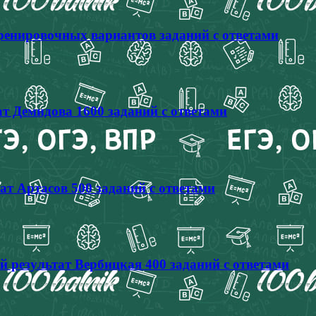
тренировочных вариантов заданий с ответами
т Демидова 1600 заданий с ответами
ат Артасов 500 заданий с ответами
й результат Вербицкая 400 заданий с ответами