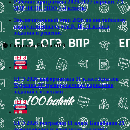
Рабочие программы 2026-2027 вариант 7.1
ЗПР ФГОС НОО 1-4 классы
Заключительный этап 2026 по английскому
языку олимпиада для 9, 10, 11 класса
задания и решение
📚 Сборники ЕГЭ и ОГЭ
ЕГЭ 2026 информатика 11 класс Крылов
Чуркина 20 тренировочных вариантов
заданий с ответами
ЕГЭ 2026 география 11 класс Барабанов 25
тренировочных вариантов заданий с