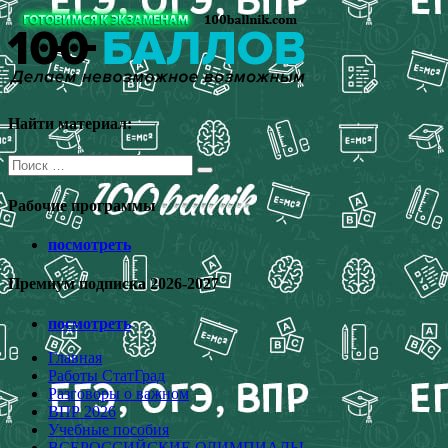
Перейти
к
содержимому
Найти материал:
Поиск
для:
Рабочие программы
посмотреть
Премиум подписка 2026-2027
посмотреть
Главная
Работы СтатГрад
Разговоры о важном
ВПР 2026
Учебные пособия
ВСЕРОССИЙСКИЕ ОЛИМПИАДЫ