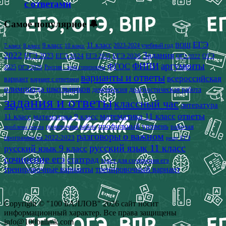
с ответами
Самое популярное 🔔
ЕГЭ
9 класс
11 класс
2023-2024 учебный год
ВОШ
7 класс
8 класс
10 класс
2022
Задания
ЕГЭ 2023
ЕГЭ 2024
ЕГЭ 2026
ЕГЭ 2025
ОГЭ
ОГЭ 2022
аргументы
ФИПИ
ФГОС
2025
Россия - мои горизонты
ОГЭ 2026
варианты и ответы
всероссийская
вариант
вариант с ответами
олимпиада школьников
демоверсия
диагностическая работа
задания и ответы
классный час
литература
математика 11 класс
ответы
11 класс
математика 9 класс
профильный уровень
рабочая
проверочная работа
проблема текста
разговоры о важном
программа на 2022-2023
решу ЕГЭ
русский язык 11 класс
русский язык 9 класс
сочинение егэ
статград
текст для сочинения егэ
тренировочные варианты
тренировочный вариант
Copyright © "100 БАЛЛОВ" 2026 сайт носит
информационный характер. Все права защищены
info@100ballnik.com