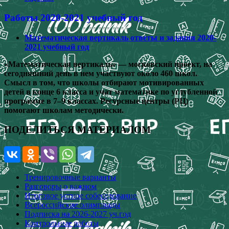
Работы 2020-2021 учебный год
Математическая вертикаль ответы и задания 2020-
2021 учебный год
«Математическая вертикаль» — московский проект, на
сегодняшний день в нем участвуют около 460 школ.
Смысл в том, что школы отбирают мотивированных
детей в конце 6 класса и учат математике по углубленной
программе в 7–9 классах. Ресурсные центры (РЦ)
помогают школам методически.
ПОДЕЛИТЬСЯ МАТЕРИАЛОМ
Тренировочные варианты
Разговоры о важном
Итоговое устное собеседование
Всероссийские олимпиады
Подписка на 2026-2027 уч.год
Контрольные работы