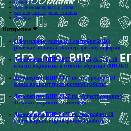
Сочинения
Полезные материалы и статьи
Как получить задания и ответы
Помощь
Интересное ❤
Оформление доски к 1 сентября 2026:
речевые облачка, баннер, фотобутафория
Демоверсии ВПР 2027 для 4, 5, 6, 7, 8, 10
класса варианты и ответы образцы ФИОКО
Демоверсия ВПР 2027 по литературе 10
класс вариант проверочной работы
Демоверсия ВПР 2027 по обществознанию
10 класс вариант с ответами
Демоверсия ВПР 2027 по географии 10
класс вариант проверочной работы