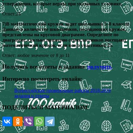
утверждения, которые верны при указанных условиях.
Ответ:24
7)В математический кружок ходят школьники 5–8 классов.
Данные о количестве школьников, посещающих кружок,
представлены на круговой диаграмме. Определите по
диаграмме, сколько примерно семиклассников посещают
математический кружок, если всего участников 25.
Ответ: любое значение от 8 до 11
Получить все ответы и задания:
получить
Интересно посмотреть онлайн:
Всероссийские проверочные работы 2018-2019
задания и ответы
ПОДЕЛИТЬСЯ МАТЕРИАЛОМ