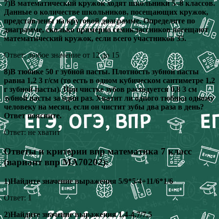
7)В математический кружок ходят школьники 5–8 классов.
Данные о количестве школьников, посещающих кружок,
представлены на круговой диаграмме. Определите по
диаграмме, сколько примерно семиклассников посещают
математический кружок, если всего участников 35.
Ответ: любое значение от 12 до 15
8)В тюбике 50 г зубной пасты. Плотность зубной пасты
равна 1,2 3 г/см (то есть в одном кубическом сантиметре 1,2
г зубной пасты). При чистке зубов расходуется 0,8 3 см
зубной пасты за один раз. Хватит ли одного тюбика одному
человеку на месяц, если он чистит зубы два раза в день?
Ответ поясните.
Ответ: не хватит
Ответы и критерии впр математика 7 класс
(вариант впр МА70202):
1)Найдите значение выражения 5/9*5/4+11/6*1/6
Ответ: 1
2)Найдите значение выражения 1,4-4,7/7,5