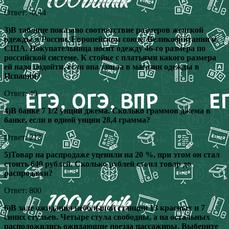
Ответ: -0,44
3)В таблице показано соответствие размеров женской
одежды в России, Европейском союзе, Великобритании и
США. Покупательница носит одежду 46-го размера по
российской системе. К стойке с платьями какого размера
ей надо подойти, если она зашла в магазин одежды в
Испании?
Ответ: 40
4)В банке 7 1/2 унций джема. Сколько граммов джема в
банке, если в одной унции 28,4 грамма?
Ответ: 213
5)Товар на распродаже уценили на 20 %, при этом он стал
стоить 640 рублей. Сколько рублей стоил товар до
распродажи?
Ответ: 800
6)В зале ожидания небольшой станции 13 красных и 7
синих стульев. Четыре стула свободны, а на остальных
расположились ожидающие поезда пассажиры. Выберите