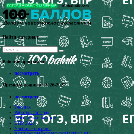
Перейти
к
содержимому
Найти материал:
Поиск
для:
Рабочие программы
посмотреть
Премиум подписка 2026-2027
посмотреть
Главная
Работы СтатГрад
Разговоры о важном
ВПР 2026
Учебные пособия
ВСЕРОССИЙСКИЕ ОЛИМПИАДЫ