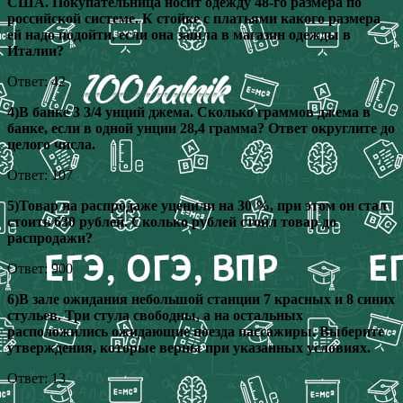
США. Покупательница носит одежду 48-го размера по
российской системе. К стойке с платьями какого размера
ей надо подойти, если она зашла в магазин одежды в
Италии?
Ответ: 42
4)В банке 3 3/4 унций джема. Сколько граммов джема в
банке, если в одной унции 28,4 грамма? Ответ округлите до
целого числа.
Ответ: 107
5)Товар на распродаже уценили на 30 %, при этом он стал
стоить 630 рублей. Сколько рублей стоил товар до
распродажи?
Ответ: 900
6)В зале ожидания небольшой станции 7 красных и 8 синих
стульев. Три стула свободны, а на остальных
расположились ожидающие поезда пассажиры. Выберите
утверждения, которые верны при указанных условиях.
Ответ: 13