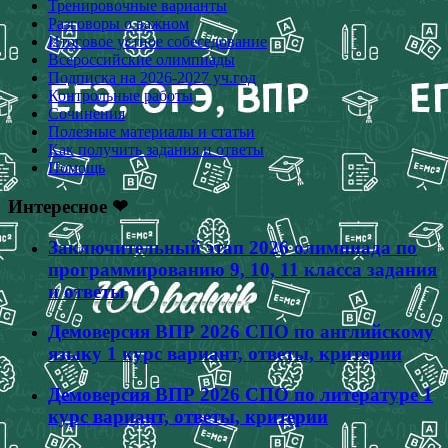
Тренировочные варианты
Разговоры о важном
Итоговое устное собеседование
Всероссийские олимпиады
Подписка на 2026-2027 уч.год
Контрольные работы
Сочинения
Полезные материалы и статьи
Как получить задания и ответы
Помощь
Интересное ❤
Заключительный этап 2026 олимпиада по
программированию 9, 10, 11 класса задания
и ответы
Демоверсия ВПР 2026 СПО по английскому
языку 1 курс вариант, ответы, критерии
Демоверсия ВПР 2026 СПО по литературе 1
курс вариант, ответы, критерии