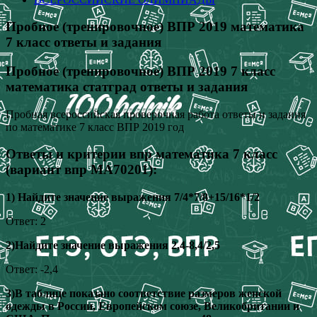
Пробное (тренировочное) ВПР 2019 математика
7 класс ответы и задания
Пробное (тренировочное) ВПР 2019 7 класс
математика статград ответы и задания
Пробная всероссийская проверочная работа ответы и задания
по математике 7 класс ВПР 2019 год
Ответы и критерии впр математика 7 класс
(вариант впр МА70201):
1) Найдите значение выражения 7/4*7/8+15/16*1/2
Ответ: 2
2)Найдите значение выражения 2,4-8,4/2,5
Ответ: -2,4
3)В таблице показано соответствие размеров женской
одежды в России, Европейском союзе, Великобритании и