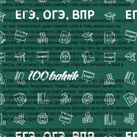
лишь попытка доказать самому себе право на существование
такого образа жизни.
Печорин был одержимым болезненным самолюбием, поэтому
не мог признаться даже самому себе в том, насколько он
несчастен из-за кочевого образа жизни и непостоянства.
Внутренняя нестабильность не позволяла герою обрести ни
друзей, ни семью, ни жилье, потому что раздрай в его душе не
давал ему четкого представления о том, что он действительно
хочет. Все было временным, не настоящим. Печорин
увлекался и тут же разочаровывался. В поиске себя и своего
места, он уезжает в Персию, где обретает вечный покой в
весьма молодом возрасте.
В произведении М. Горького, пьесе «На дне», рассказывается
о настоящих бездомных людях. Маргинальные личности
выброшены судьбой за борт жизни, он несчастны от того, что
не имеют крыши над головой. В грязной, пошарпанной
ночлежке они медленно деградируют, теряя интерес к
существованию, и окончательно бросают цель что-то менять.
Ночлежка становится местом их нравственного угасания,
последнего пристанища.
Подводя итоги всему вышесказанному, можно сделать вывод
о том, что человек боится бездомности как исчезновения