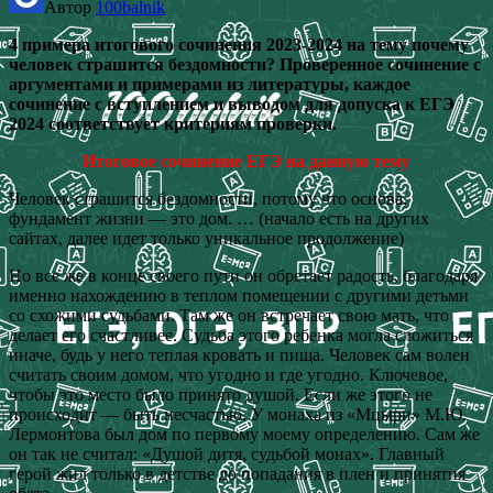
Автор
100balnik
4 примера итогового сочинения 2023-2024 на тему почему
человек страшится бездомности? Проверенное сочинение с
аргументами и примерами из литературы, каждое
сочинение с вступлением и выводом для допуска к ЕГЭ
2024 соответствует критериям проверки.
Итоговое сочинение ЕГЭ на данную тему
Человек страшится бездомности, потому что основа,
фундамент жизни — это дом. … (начало есть на других
сайтах, далее идет только уникальное продолжение)
Но все же в конце своего пути он обретает радость, благодаря
именно нахождению в теплом помещении с другими детьми
со схожими судьбами. Там же он встречает свою мать, что
делает его счастливее. Судьба этого ребенка могла сложиться
иначе, будь у него теплая кровать и пища. Человек сам волен
считать своим домом, что угодно и где угодно. Ключевое,
чтобы это место было принято душой. Если же этого не
происходит — быть несчастью. У монаха из «Мцыри» М.Ю.
Лермонтова был дом по первому моему определению. Сам же
он так не считал: «Душой дитя, судьбой монах». Главный
герой жил только в детстве до попадания в плен и принятия