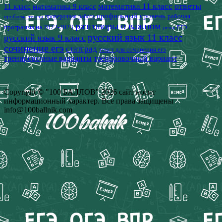
математика 11 класс
ответы
11 класс
математика 9 класс
профильный уровень
рабочая
проверочная работа
проблема текста
разговоры о важном
программа на 2022-2023
решу ЕГЭ
русский язык 11 класс
русский язык 9 класс
сочинение егэ
статград
текст для сочинения егэ
тренировочные варианты
тренировочный вариант
Copyright © "100 БАЛЛОВ" 2026 сайт носит
информационный характер. Все права защищены
info@100ballnik.com