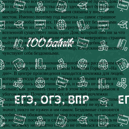
интерната, но все воспитанники называют её просто Дом. И
это так, ведь они с детства живут здесь, знают буквально
каждый уголок, все воспоминания связаны у них с этим
местом. Именно поэтому год выпуска — самое страшное
время для любого из них. Нет, они не станут бездомными —
большинству из них есть, куда вернуться. Однако в их
вселенной существует лишь один Дом, который они ни за что
не хотят покидать. Накануне выпуска им невероятно страшно
выйти в чужой и незнакомый им мир, враждебный и
нелюбимый. Попав во взрослый мир, выпускники поистине
чувствуют себя бездомными.
Для более полного понимания данной темы рассмотрим еще
один пример, на этот раз из пьесы Максима Горького «На
дне». В центре произведения находится ночлежка для людей,
которым некуда больше идти. Теми или иными путями их
жизни сошлись на обочине жизни, и ничего не остается
больше, как доживать свои дни в этом холодном грязном и
убогом месте. Почему для всех обитателей ночлежки
оказаться бездомными значило конец более-менее терпимой
жизни? Люди, оставшись на улице, никому не нужны, а
значит, никто не нужен и им самим. Бездомные становятся
злобными и обиженными на мир вокруг себя, что толкает их
на жестокие поступки и слова. Кроме того, оказавшись на
дне, человеку невероятно сложно не отчаяться и выбраться