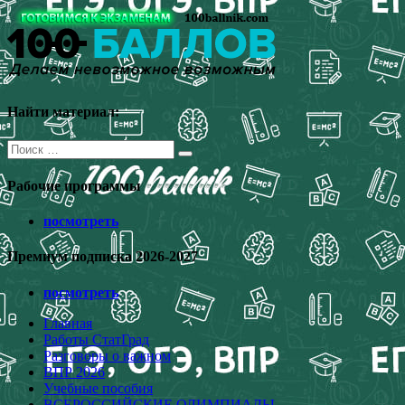
Перейти
к
содержимому
Найти материал:
Поиск
для:
Рабочие программы
посмотреть
Премиум подписка 2026-2027
посмотреть
Главная
Работы СтатГрад
Разговоры о важном
ВПР 2026
Учебные пособия
ВСЕРОССИЙСКИЕ ОЛИМПИАДЫ