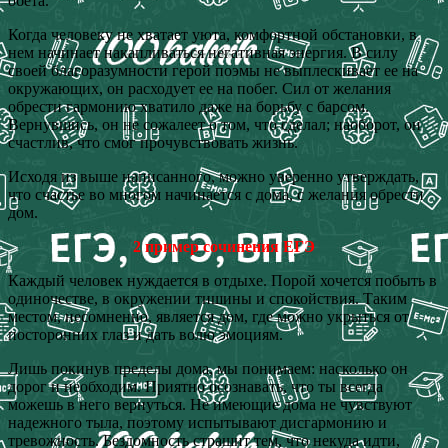
обета.
Когда человеку не хватает уюта, комфортной обстановки, в
нем начинает накапливаться негативная энергия. В силу
своей благоразумности герой поэмы не выплескивает ее на
окружающих, он расходует ее на побег. Сил от желания
обрести гармонию хватило даже на борьбу с барсом.
Вернувшись, он не сожалеет о том, что сделал; наоборот, он
счастлив, что смог прочувствовать жизнь.
Исходя из выше написанного, можно уверенно утверждать,
что счастье во многом начинается с дома, с желания обрести
дом.
2 пример сочинения ЕГЭ
Каждый человек нуждается в отдыхе. Порой хочется побыть в
одиночестве, в окружении тишины и спокойствия. Таким
местом, несомненно, является дом, где можно укрыться от
посторонних глаз и дать волю эмоциям.
Лишь покинув пределы дома, мы понимаем: насколько он
дорог и необходим. Приятно осознавать, что ты всегда
можешь в него вернуться. Не имеющие дома не чувствуют
надежного тыла, поэтому испытывают дисгармонию и
тревожность. Бездомность страшит тем, что некуда идти,