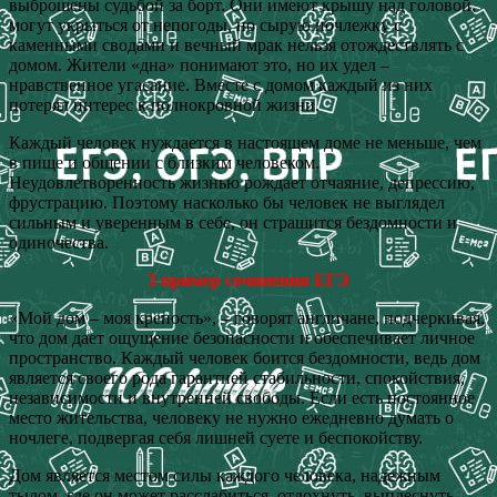
выброшены судьбой за борт. Они имеют крышу над головой,
могут укрыться от непогоды, но сырую ночлежку с
каменными сводами и вечный мрак нельзя отождествлять с
домом. Жители «дна» понимают это, но их удел –
нравственное угасание. Вместе с домом каждый из них
потерял интерес к полнокровной жизни.
Каждый человек нуждается в настоящем доме не меньше, чем
в пище и общении с близким человеком.
Неудовлетворенность жизнью рождает отчаяние, депрессию,
фрустрацию. Поэтому насколько бы человек не выглядел
сильным и уверенным в себе, он страшится бездомности и
одиночества.
3 пример сочинения ЕГЭ
«Мой дом – моя крепость», – говорят англичане, подчеркивая,
что дом дает ощущение безопасности и обеспечивает личное
пространство. Каждый человек боится бездомности, ведь дом
является своего рода гарантией стабильности, спокойствия,
независимости и внутренней свободы. Если есть постоянное
место жительства, человеку не нужно ежедневно думать о
ночлеге, подвергая себя лишней суете и беспокойству.
Дом является местом силы каждого человека, надежным
тылом, где он может расслабиться, отдохнуть, выплеснуть