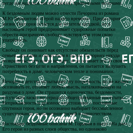
негде насладиться теплом, уютом, привычными мелочами.
К бездомным людям можно отнести Печорина из романа
М.Ю.Лермонтова «Герой нашего времени». Предыстория
жизни Григория остается для читателя загадкой, но в
настоящем герой предпринимает судорожные попытки
обрести призрачную свободу, чувствуя при этом свою
ущербность.
Свободу он понимает как отсутствие обязательств перед
семьей, друзьями и обществом в целом. Печорину некуда
возвращаться, его никто не ждет, и он осознает это. В своих
странствиях без цели и направления, он пытается заглушить
потребность в доме, человеческом тепле и понимании.
Печорин с детства испытывает эту потребность, но не желает
осознавать ее, отгоняет любую мысль, наталкивающую на
раздумья о доме. Он страшится одиночества, бездомности,
отсутствия ласки, но отрицает общепризнанные постулаты.
Неприкаянность и духовное опустошение – постоянные
спутники героя, но он осознанно выбирает бессмысленное
существование, наполненное тоской и одиночеством.
Настоящие бездомные описаны М. Горьким в пьесе «На дне».
Его герои из разных слоев общества, но одинаково