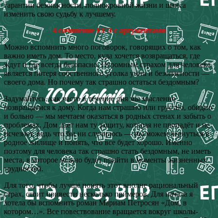
гарантии безопасности, полнокровной жизни и шанса
изменить свою судьбу к лучшему.
4 сочинение ЕГЭ с аргументами
Можно вспомнить много поговорок, говорящих о том, как
важно иметь дом. То место, куда хочется возвращаться, где
ждут и где всегда безопасно. Огромным страхом для человека
является потеря собственного уголка уюта и безопасности —
своего дома. Но почему так страшно остаться бездомным?
Задумайтесь, как часто в течение дня мы мысленно
возвращаемся к дому. Когда нам страшно или грустно, обидно
и больно — мы мечтаем оказаться в родных стенах и забыть о
проблемах. Дом дает нам ту защиту, которая не пропадёт и не
исчезнет, ведь что бы ни случилось — мы можем вернуться в
родное жилище и понять, что все будет хорошо. Именно
поэтому для человека так страшно стать бездомным, не иметь
места, в которое можно будет прийти в моменты жизненных
трудностей.
Для того, чтобы лучше понять этот вполне рациональный
страх, стоит привести несколько примеров. Для начала я
хотела бы вспомнить роман Мариам Петросян «Дом, в
котором…». Все повествование вращается вокруг школы-