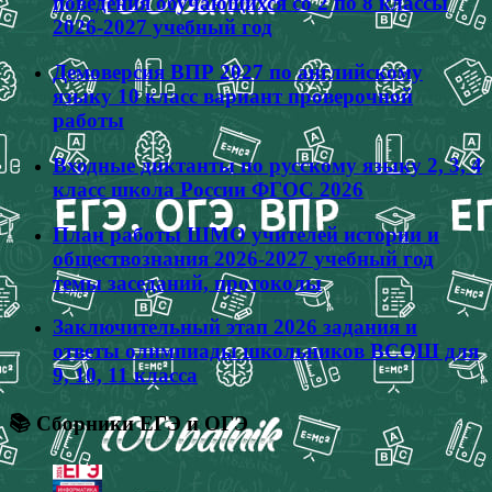
поведения обучающихся со 2 по 8 классы
2026-2027 учебный год
Демоверсия ВПР 2027 по английскому
языку 10 класс вариант проверочной
работы
Входные диктанты по русскому языку 2, 3, 4
класс школа России ФГОС 2026
План работы ШМО учителей истории и
обществознания 2026-2027 учебный год
темы заседаний, протоколы
Заключительный этап 2026 задания и
ответы олимпиады школьников ВСОШ для
9, 10, 11 класса
📚 Сборники ЕГЭ и ОГЭ