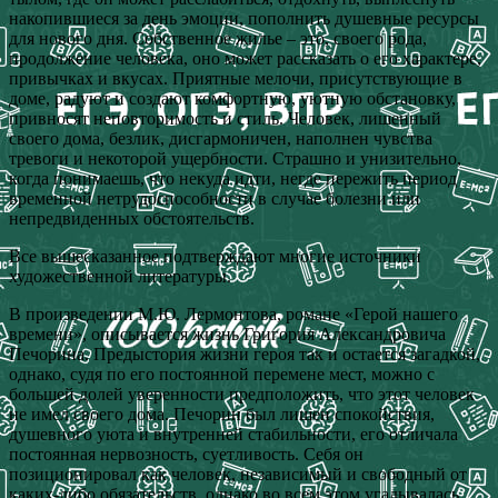
накопившиеся за день эмоции, пополнить душевные ресурсы
для нового дня. Собственное жилье – это, своего рода,
продолжение человека, оно может рассказать о его характере,
привычках и вкусах. Приятные мелочи, присутствующие в
доме, радуют и создают комфортную, уютную обстановку,
привносят неповторимость и стиль. Человек, лишенный
своего дома, безлик, дисгармоничен, наполнен чувства
тревоги и некоторой ущербности. Страшно и унизительно,
когда понимаешь, что некуда идти, негде пережить период
временной нетрудоспособности в случае болезни или
непредвиденных обстоятельств.
Все вышесказанное подтверждают многие источники
художественной литературы.
В произведении М.Ю. Лермонтова, романе «Герой нашего
времени», описывается жизнь Григория Александровича
Печорина. Предыстория жизни героя так и остается загадкой,
однако, судя по его постоянной перемене мест, можно с
большей долей уверенности предположить, что этот человек
не имел своего дома. Печорин был лишен спокойствия,
душевного уюта и внутренней стабильности, его отличала
постоянная нервозность, суетливость. Себя он
позиционировал как человек, независимый и свободный от
каких-либо обязательств, однако во всем этом угадывалась