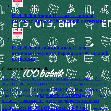
ЕГЭ 2026 история 11 класс отличный
результат Артасов 500 заданий с ответами
ЕГЭ 2026 английский язык 11 класс
отличный результат Вербицкая 400 заданий
с ответами
Самое популярное 🔔
ЕГЭ
9 класс
11 класс
2023-2024 учебный год
ВОШ
7 класс
8 класс
10 класс
2022
Задания
ЕГЭ 2023
ЕГЭ 2024
ЕГЭ 2026
ЕГЭ 2025
ОГЭ
ОГЭ 2022
аргументы
ФИПИ
ФГОС
2025
Россия - мои горизонты
ОГЭ 2026
варианты и ответы
всероссийская
вариант
вариант с ответами
олимпиада школьников
демоверсия
диагностическая работа
задания и ответы
классный час
литература