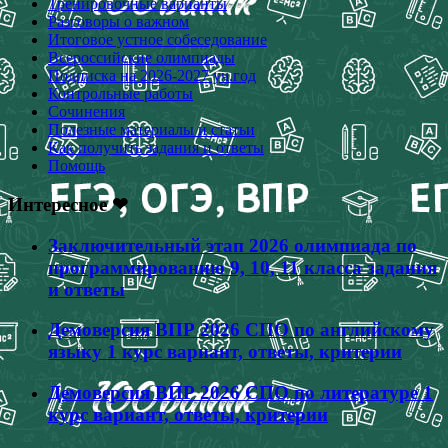
Тренировочные варианты
Разговоры о важном
Итоговое устное собеседование
Всероссийские олимпиады
Подписка на 2026-2027 уч.год
Контрольные работы
Сочинения
Полезные материалы и статьи
Как получить задания и ответы
Помощь
Интересное ❤
Заключительный этап 2026 олимпиада по
программированию 9, 10, 11 класса задания
и ответы
Демоверсия ВПР 2026 СПО по английскому
языку 1 курс вариант, ответы, критерии
Демоверсия ВПР 2026 СПО по литературе 1
курс вариант, ответы, критерии