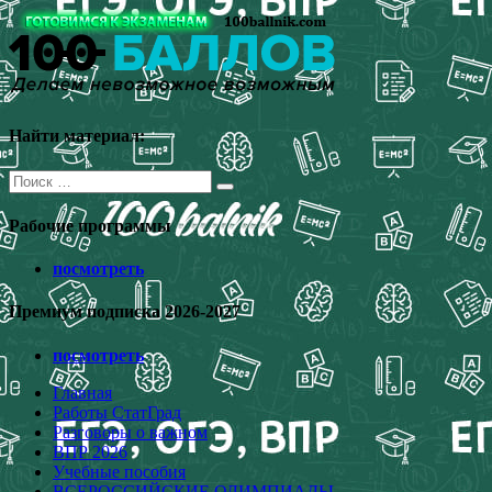
Перейти
к
содержимому
Найти материал:
Поиск
для:
Рабочие программы
посмотреть
Премиум подписка 2026-2027
посмотреть
Главная
Работы СтатГрад
Разговоры о важном
ВПР 2026
Учебные пособия
ВСЕРОССИЙСКИЕ ОЛИМПИАДЫ