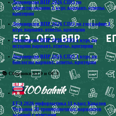
Демоверсия ВПР 2026 СПО по
обществознанию 1 курс вариант, ответы,
критерии
Демоверсия ВПР 2026 СПО по географии 1
курс вариант, ответы, критерии
Демоверсия ВПР 2026 СПО 1 курс по
истории вариант, ответы, критерии
Демоверсия ВПР 2026 СПО 1 курс по
биологии вариант, ответы, критерии
📚 Сборники ЕГЭ и ОГЭ
ЕГЭ 2026 информатика 11 класс Крылов
Чуркина 20 тренировочных вариантов
заданий с ответами