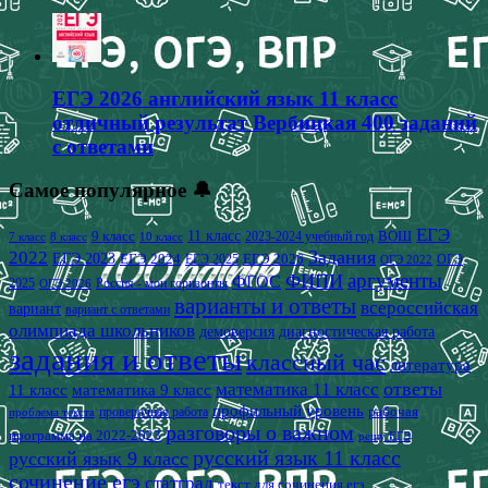
ЕГЭ 2026 английский язык 11 класс
отличный результат Вербицкая 400 заданий
с ответами
Самое популярное 🔔
ЕГЭ
9 класс
11 класс
2023-2024 учебный год
ВОШ
7 класс
8 класс
10 класс
2022
Задания
ЕГЭ 2023
ЕГЭ 2024
ЕГЭ 2026
ЕГЭ 2025
ОГЭ
ОГЭ 2022
аргументы
ФИПИ
ФГОС
2025
Россия - мои горизонты
ОГЭ 2026
варианты и ответы
всероссийская
вариант
вариант с ответами
олимпиада школьников
демоверсия
диагностическая работа
задания и ответы
классный час
литература
математика 11 класс
ответы
11 класс
математика 9 класс
профильный уровень
рабочая
проверочная работа
проблема текста
разговоры о важном
программа на 2022-2023
решу ЕГЭ
русский язык 11 класс
русский язык 9 класс
сочинение егэ
статград
текст для сочинения егэ