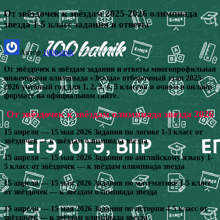
От звёздочек к звёздам 2025-2026 олимпиада
звезда 1-5 класс задания и ответы
Автор
100balnik
От звёздочек к звёздам задания и ответы многопрофильная
инженерная олимпиада «Звезда» отборочный этап 2025-
2026 учебный год для 1, 2, 3, 4, 5 классов в очном и онлайн
формате на официальном сайте.
От звёздочек к звёздам олимпиада звезда 2026
15 апреля — 15 мая 2026 Задания по логике 1-3 класс от
звёздочек — к звёздам олимпиада звезда
15 апреля — 15 мая 2026 Задания по английскому языку 1-
5 класс от звёздочек — к звёздам олимпиада звезда
15 апреля — 15 мая 2026 Задания по математике 1-5 класс
от звёздочек — к звёздам олимпиада звезда
15 апреля — 15 мая 2026 Задания по истории 4-5 класс от
звёздочек — к звёздам олимпиада звезда