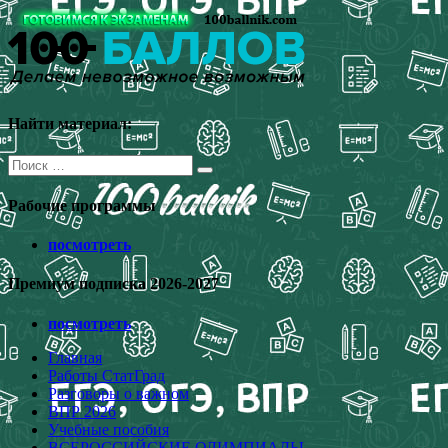
Перейти
к
содержимому
Найти материал:
Поиск
для:
Рабочие программы
посмотреть
Премиум подписка 2026-2027
посмотреть
Главная
Работы СтатГрад
Разговоры о важном
ВПР 2026
Учебные пособия
ВСЕРОССИЙСКИЕ ОЛИМПИАДЫ