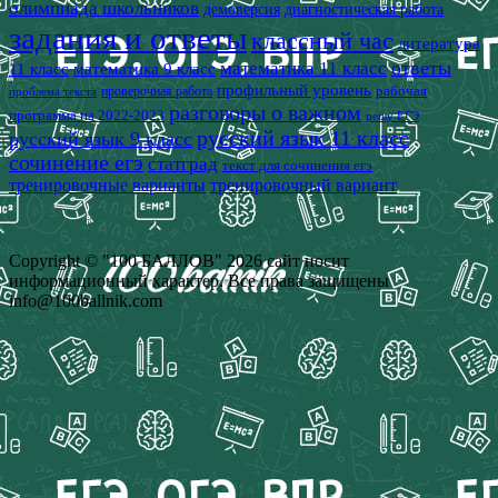
олимпиада школьников
демоверсия
диагностическая работа
задания и ответы
классный час
литература
математика 11 класс
ответы
11 класс
математика 9 класс
профильный уровень
рабочая
проверочная работа
проблема текста
разговоры о важном
программа на 2022-2023
решу ЕГЭ
русский язык 11 класс
русский язык 9 класс
сочинение егэ
статград
текст для сочинения егэ
тренировочные варианты
тренировочный вариант
Copyright © "100 БАЛЛОВ" 2026 сайт носит
информационный характер. Все права защищены
info@100ballnik.com