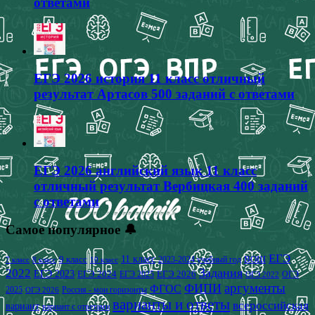
ответами
ЕГЭ 2026 история 11 класс отличный
результат Артасов 500 заданий с ответами
ЕГЭ 2026 английский язык 11 класс
отличный результат Вербицкая 400 заданий
с ответами
Самое популярное 🔔
ЕГЭ
9 класс
11 класс
2023-2024 учебный год
ВОШ
7 класс
8 класс
10 класс
2022
Задания
ЕГЭ 2023
ЕГЭ 2024
ЕГЭ 2026
ЕГЭ 2025
ОГЭ
ОГЭ 2022
аргументы
ФИПИ
ФГОС
2025
Россия - мои горизонты
ОГЭ 2026
варианты и ответы
всероссийская
вариант
вариант с ответами