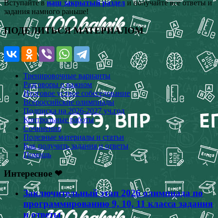
Вступайте в
наш закрытый раздел
и получайте все ответы и
задания намного раньше!
ПОДЕЛИТЬСЯ МАТЕРИАЛОМ
Тренировочные варианты
Разговоры о важном
Итоговое устное собеседование
Всероссийские олимпиады
Подписка на 2026-2027 уч.год
Контрольные работы
Сочинения
Полезные материалы и статьи
Как получить задания и ответы
Помощь
Интересное ❤
Заключительный этап 2026 олимпиада по
программированию 9, 10, 11 класса задания
и ответы