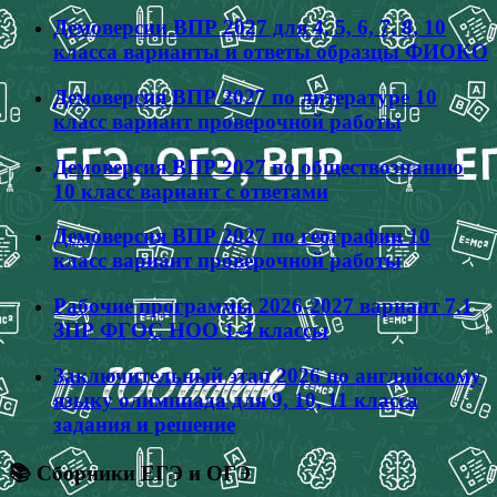
Демоверсии ВПР 2027 для 4, 5, 6, 7, 8, 10
класса варианты и ответы образцы ФИОКО
Демоверсия ВПР 2027 по литературе 10
класс вариант проверочной работы
Демоверсия ВПР 2027 по обществознанию
10 класс вариант с ответами
Демоверсия ВПР 2027 по географии 10
класс вариант проверочной работы
Рабочие программы 2026-2027 вариант 7.1
ЗПР ФГОС НОО 1-4 классы
Заключительный этап 2026 по английскому
языку олимпиада для 9, 10, 11 класса
задания и решение
📚 Сборники ЕГЭ и ОГЭ