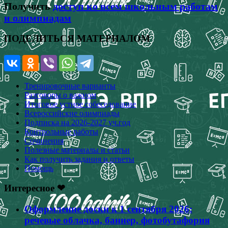
Получить
доступ ко всем школьным работам
и олимпиадам
ПОДЕЛИТЬСЯ МАТЕРИАЛОМ
Тренировочные варианты
Разговоры о важном
Итоговое устное собеседование
Всероссийские олимпиады
Подписка на 2026-2027 уч.год
Контрольные работы
Сочинения
Полезные материалы и статьи
Как получить задания и ответы
Помощь
Интересное ❤
Оформление доски к 1 сентября 2026:
речевые облачка, баннер, фотобутафория