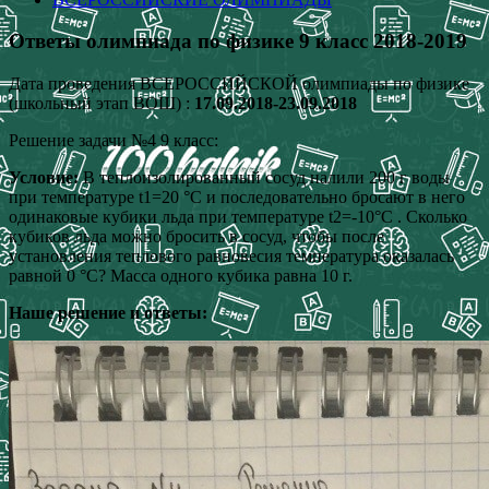
Ответы олимпиада по физике 9 класс 2018-2019
Дата проведения ВСЕРОССИЙСКОЙ олимпиады по физике
(школьный этап ВОШ) :
17.09.2018-23.09.2018
Решение задачи №4 9 класс:
Условие:
В теплоизолированный сосуд налили 200 г воды
при температуре t1=20 °C и последовательно бросают в него
одинаковые кубики льда при температуре t2=-10°C . Сколько
кубиков льда можно бросить в сосуд, чтобы после
установления теплового равновесия температура оказалась
равной 0 °C? Масса одного кубика равна 10 г.
Наше решение и ответы: