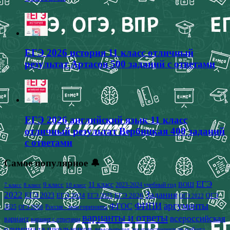
ЕГЭ 2026 история 11 класс отличный
результат Артасов 500 заданий с ответами
ЕГЭ 2026 английский язык 11 класс
отличный результат Вербицкая 400 заданий
с ответами
Самое популярное 🔔
ЕГЭ
9 класс
11 класс
2023-2024 учебный год
ВОШ
7 класс
8 класс
10 класс
2022
Задания
ЕГЭ 2023
ЕГЭ 2024
ЕГЭ 2026
ЕГЭ 2025
ОГЭ
ОГЭ 2022
аргументы
ФИПИ
ФГОС
2025
Россия - мои горизонты
ОГЭ 2026
варианты и ответы
всероссийская
вариант
вариант с ответами
олимпиада школьников
демоверсия
диагностическая работа