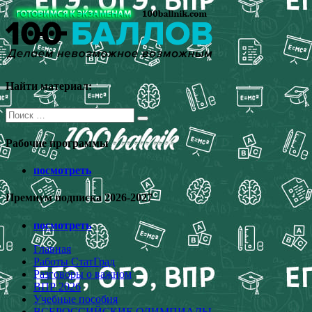
Перейти
к
содержимому
Найти материал:
Поиск
для:
Рабочие программы
посмотреть
Премиум подписка 2026-2027
посмотреть
Главная
Работы СтатГрад
Разговоры о важном
ВПР 2026
Учебные пособия
ВСЕРОССИЙСКИЕ ОЛИМПИАДЫ