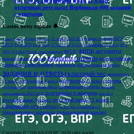
ЕГЭ 2026 английский язык 11 класс
отличный результат Вербицкая 400 заданий
с ответами
Самое популярное 🔔
ЕГЭ
9 класс
11 класс
2023-2024 учебный год
ВОШ
7 класс
8 класс
10 класс
2022
Задания
ЕГЭ 2023
ЕГЭ 2024
ЕГЭ 2026
ЕГЭ 2025
ОГЭ
ОГЭ 2022
аргументы
ФИПИ
ФГОС
2025
Россия - мои горизонты
ОГЭ 2026
варианты и ответы
всероссийская
вариант
вариант с ответами
олимпиада школьников
демоверсия
диагностическая работа
задания и ответы
классный час
литература
математика 11 класс
ответы
11 класс
математика 9 класс
профильный уровень
рабочая
проверочная работа
проблема текста
разговоры о важном
программа на 2022-2023
решу ЕГЭ
русский язык 11 класс
русский язык 9 класс
сочинение егэ
статград
текст для сочинения егэ
тренировочные варианты
тренировочный вариант
Copyright © "100 БАЛЛОВ" 2026 сайт носит