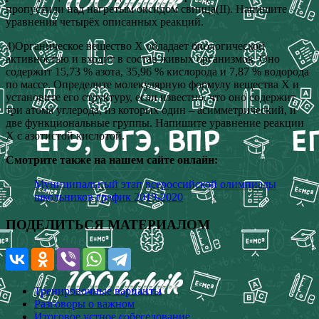
пропустили над нагретым оксидом свинца(II). Напишите
уравнения четырёх описанных реакций.
4)Органическое вещество X обладает биологической
активностью и входит в состав живых организмов. Оно
содержит 15,73 % азота, 35,96 % кислорода и 7,87 % водорода
по массе. Определите молекулярную формулу вещества X и
установите его структуру, если известно, что оно содержит
три атома углерода, из которых один – асимметрический, и
две функциональные группы. Напишите уравнение реакции
X с азотистой кислотой.
Смотрите также на нашем сайте онлайн:
Муниципальный этап всероссийской олимпиады
школьников график 2019-2020
ПОДЕЛИТЬСЯ МАТЕРИАЛОМ
Тренировочные варианты
Разговоры о важном
Итоговое устное собеседование