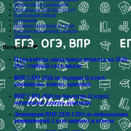
Всероссийские олимпиады
Подписка на 2026-2027 уч.год
Контрольные работы
Сочинения
Полезные материалы и статьи
Как получить задания и ответы
Помощь
Интересное ❤
План работы социального педагога на 2026-
2027 учебный год в школе
ВПР СПО 2026 по истории (2 курс):
демоверсия, ответы, критерии
ВПР СПО 2026 по биологии (2 курс):
демоверсия, ответы, критерии
Демоверсия ВПР 2026 СПО по информатике
завершивший 2 курс вариант и ответы