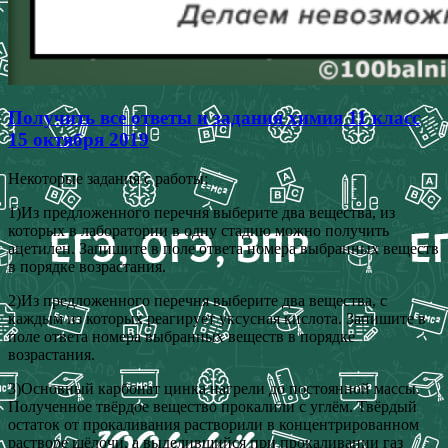
Получить все ответы и задания химия 11 класс
15 октября 2019
Некоторые задания с работы:
1)Из предложенного перечня выберите два вещества, из
которых в лаборатории в одну стадию можно получить
ацетилен. Запишите в поле ответа номера выбранных веществ
в порядке возрастания.
2)Из предложенного перечня выберите два вещества, с
каждым из которых реагирует уксусная кислота. Запишите в
поле ответа номера выбранных веществ в порядке
возрастания.
3)Основный карбонат цинка нагрели до постоянной массы.
Полученное твёрдое вещество прокалили с углём. Твёрдый
остаток от прокаливания растворили в концентрированном
растворе щёлочи, а выделившийся при прокаливании газ