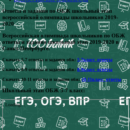
Ответы и задания по ОБЖ школьный этап
всероссийской олимпиады школьников 2019-
2020
Всероссийская олимпиада школьников по ОБЖ
ответы и задания школьный этап 2019-2020 в
Санкт-Петербурге.
Скачать 5-7 ответы и задания обж:
5-7класс_ответы
Скачать 8-9 ответы и задания обж:
8-9класс_ответы
Скачать 10-11 ответы и задания обж:
10-11класс_ответы
Школьный этап ОБЖ 5-7 класс: