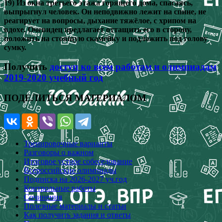
19) Из окна третьего этажа горящего дома, спасаясь,
выпрыгнул человек. Он неподвижно лежит на спине, не
реагирует на вопросы, дыхание тяжёлое, с хрипом на
вдохе. Очевидец предлагает оттащить его в сторону,
положить на стоящую скамейку и подложить под голову
сумку.
Получить
доступ ко всем работам и олимпиадам
2019-2020 учебный год
ПОДЕЛИТЬСЯ МАТЕРИАЛОМ
Тренировочные варианты
Разговоры о важном
Итоговое устное собеседование
Всероссийские олимпиады
Подписка на 2026-2027 уч.год
Контрольные работы
Сочинения
Полезные материалы и статьи
Как получить задания и ответы