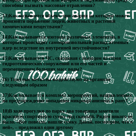
способны вызвать массовые отравления?
13)Как называется объект, при аварии на котором может
произойти поражение людей, животных и растений
химическими веществами?
14)Как называются изотопы различных элементов, в
которых происходит самопроизвольный распад атомных
ядер вследствие их внутренней неустойчивости?
15)Как называется ЧС, связанная с выходом из строя
гидротехнических сооружений или его частей и
перемещением больших масс воды?
16) Тяжёлые металлы воздействуют на организм
следующим образом
17)Как называется комплекс мероприятий, направленных
на предупреждение попадания микроорганизмов в рану?
18)В ходе прогулки по парку два товарища заметили
красивую спортивную сумку под скамьёй. Рядом никого не
было. «Вот повезло, нашли сумку. Давай, посмотрим, что в
ней», – предложил один другому