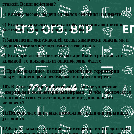
этажей. Ваши действия?
5) Какие способы подачи сигналов бедствия Вы знаете
6) Если вы увидели из окна автобуса надвигающийся на
вас смерч, то после остановки автобуса:
7)Загрязнение окружающей среды химически опасными и
радиоактивными веществами относится к
8) Если при лесном низовом пожаре Вы встретились с его
кромкой, то выходить из опасной зоны будете
9)При неожиданном весеннем затоплении территории
вокруг вашего дома необходимо в первую очередь
10). В последнее время отмечено активное увлечение
«азартными компьютерными играми». В чём заключается
опасность этого увлечения, какой вред оно наносит
человеку?
11)Перечислите признаки возможного наличия взрывных
устройств
12)Как называются химические вещества или соединения,
которые при проливе или выбросе в окружающую среду