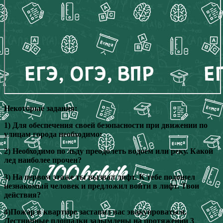
Некоторые задания:
1) Для обеспечения своей безопасности при движении по
улицам города необходимо:
2) Необходимо по льду преодолеть водоем или реку. Какой
лед наиболее прочен?
3) На первом этаже ты вызвал лифт. К тебе подошел
незнакомый человек и предложил войти в лифт. Твои
действия?
4)Пожар в квартире заставил вас эвакуироваться.
Лестничные площадки задымлены на протяжении 3