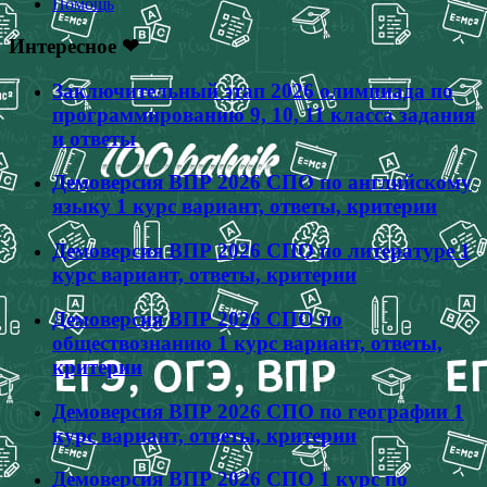
Помощь
Интересное ❤
Заключительный этап 2026 олимпиада по
программированию 9, 10, 11 класса задания
и ответы
Демоверсия ВПР 2026 СПО по английскому
языку 1 курс вариант, ответы, критерии
Демоверсия ВПР 2026 СПО по литературе 1
курс вариант, ответы, критерии
Демоверсия ВПР 2026 СПО по
обществознанию 1 курс вариант, ответы,
критерии
Демоверсия ВПР 2026 СПО по географии 1
курс вариант, ответы, критерии
Демоверсия ВПР 2026 СПО 1 курс по