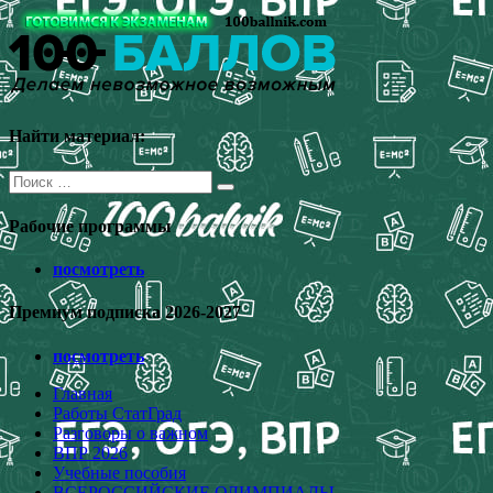
Перейти
к
содержимому
Найти материал:
Поиск
для:
Рабочие программы
посмотреть
Премиум подписка 2026-2027
посмотреть
Главная
Работы СтатГрад
Разговоры о важном
ВПР 2026
Учебные пособия
ВСЕРОССИЙСКИЕ ОЛИМПИАДЫ