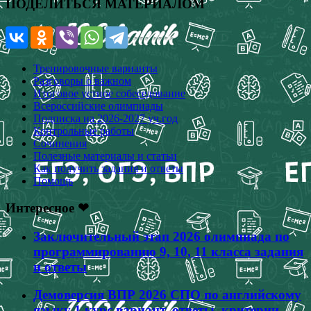
ПОДЕЛИТЬСЯ МАТЕРИАЛОМ
Тренировочные варианты
Разговоры о важном
Итоговое устное собеседование
Всероссийские олимпиады
Подписка на 2026-2027 уч.год
Контрольные работы
Сочинения
Полезные материалы и статьи
Как получить задания и ответы
Помощь
Интересное ❤
Заключительный этап 2026 олимпиада по
программированию 9, 10, 11 класса задания
и ответы
Демоверсия ВПР 2026 СПО по английскому
языку 1 курс вариант, ответы, критерии