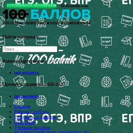
Перейти
к
содержимому
Найти материал:
Поиск
для:
Рабочие программы
посмотреть
Премиум подписка 2026-2027
посмотреть
Главная
Работы СтатГрад
Разговоры о важном
ВПР 2026
Учебные пособия
ВСЕРОССИЙСКИЕ ОЛИМПИАДЫ