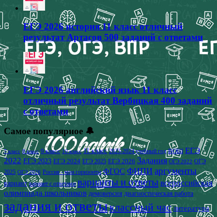
ЕГЭ 2026 история 11 класс отличный
результат Артасов 500 заданий с ответами
ЕГЭ 2026 английский язык 11 класс
отличный результат Вербицкая 400 заданий
с ответами
Самое популярное 🔔
ЕГЭ
9 класс
11 класс
2023-2024 учебный год
ВОШ
7 класс
8 класс
10 класс
2022
Задания
ЕГЭ 2023
ЕГЭ 2024
ЕГЭ 2026
ЕГЭ 2025
ОГЭ
ОГЭ 2022
аргументы
ФИПИ
ФГОС
2025
Россия - мои горизонты
ОГЭ 2026
варианты и ответы
всероссийская
вариант
вариант с ответами
олимпиада школьников
демоверсия
диагностическая работа
задания и ответы
классный час
литература