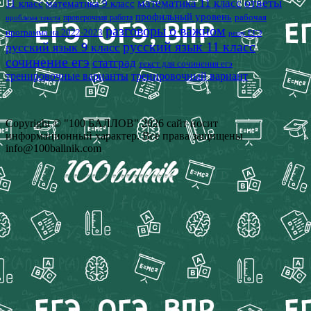
математика 11 класс
ответы
11 класс
математика 9 класс
профильный уровень
рабочая
проверочная работа
проблема текста
разговоры о важном
программа на 2022-2023
решу ЕГЭ
русский язык 11 класс
русский язык 9 класс
сочинение егэ
статград
текст для сочинения егэ
тренировочные варианты
тренировочный вариант
Copyright © "100 БАЛЛОВ" 2026 сайт носит
информационный характер. Все права защищены
info@100ballnik.com