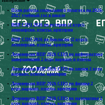
Интересное ❤
План работы социального педагога на 2026-
2027 учебный год в школе
ВПР СПО 2026 по истории (2 курс):
демоверсия, ответы, критерии
ВПР СПО 2026 по биологии (2 курс):
демоверсия, ответы, критерии
Демоверсия ВПР 2026 СПО по информатике
завершивший 2 курс вариант и ответы
Демоверсия ВПР 2026 СПО по химии 2 курс
вариант, ответы, критерии
Демоверсия ВПР 2026 СПО по физике 2
курс вариант, ответы, критерии
Демоверсия ВПР 2026 СПО по математике 2
курс вариант, ответы, критерии