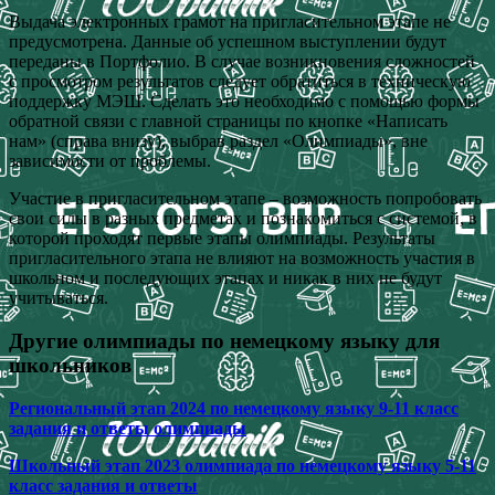
Выдача электронных грамот на пригласительном этапе не
предусмотрена. Данные об успешном выступлении будут
переданы в Портфолио. В случае возникновения сложностей
с просмотром результатов следует обратиться в техническую
поддержку МЭШ. Сделать это необходимо с помощью формы
обратной связи с главной страницы по кнопке «Написать
нам» (справа внизу), выбрав раздел «Олимпиады», вне
зависимости от проблемы.
Участие в пригласительном этапе – возможность попробовать
свои силы в разных предметах и познакомиться с системой, в
которой проходят первые этапы олимпиады. Результаты
пригласительного этапа не влияют на возможность участия в
школьном и последующих этапах и никак в них не будут
учитываться.
Другие олимпиады по немецкому языку для
школьников
Региональный этап 2024 по немецкому языку 9-11 класс
задания и ответы олимпиады
Школьный этап 2023 олимпиада по немецкому языку 5-11
класс задания и ответы