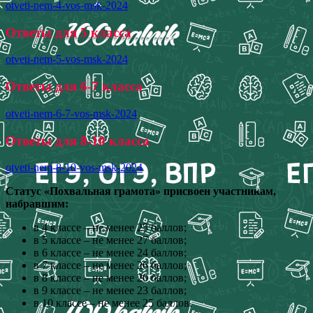
otveti-nem-4-vos-msk-2024
Ответы для 5 класса
otveti-nem-5-vos-msk-2024
Ответы для 6-7 класса
otveti-nem-6-7-vos-msk-2024
Ответы для 8-10 класса
otveti-nem-8-10-vos-msk-2024
Статус «Похвальная грамота» присвоен участникам,
набравшим:
в 4 классе – не менее 25 баллов;
в 5 классе – не менее 27 баллов;
в 6 классе – не менее 24 баллов;
в 7 классе – не менее 26 баллов;
в 8 классе – не менее 20 баллов;
в 9 классе – не менее 23 баллов;
в 10 классе – не менее 25 баллов.