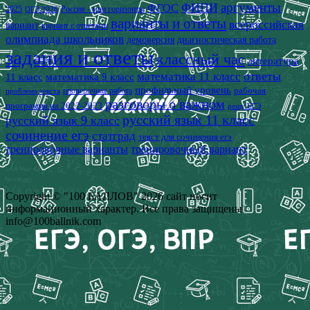
аргументы
ФИПИ
ФГОС
2025
Россия - мои горизонты
ОГЭ 2026
варианты и ответы
всероссийская
вариант
вариант с ответами
олимпиада школьников
демоверсия
диагностическая работа
задания и ответы
классный час
литература
математика 11 класс
ответы
11 класс
математика 9 класс
профильный уровень
рабочая
проверочная работа
проблема текста
разговоры о важном
программа на 2022-2023
решу ЕГЭ
русский язык 11 класс
русский язык 9 класс
сочинение егэ
статград
текст для сочинения егэ
тренировочные варианты
тренировочный вариант
Copyright © "100 БАЛЛОВ" 2026 сайт носит
информационный характер. Все права защищены
info@100ballnik.com