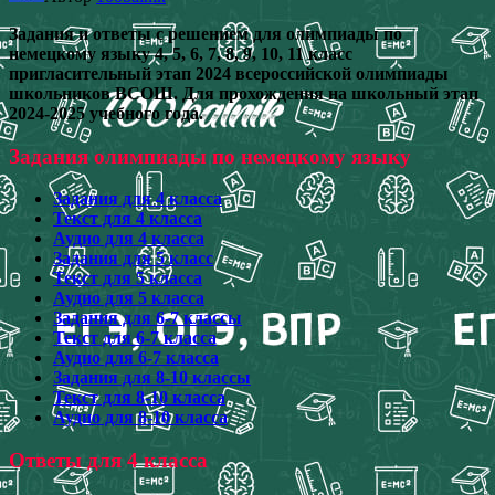
Задания и ответы с решением для олимпиады по
немецкому языку 4, 5, 6, 7, 8, 9, 10, 11 класс
пригласительный этап 2024 всероссийской олимпиады
школьников ВСОШ. Для прохождения на школьный этап
2024-2025 учебного года.
Задания олимпиады по немецкому языку
Задания для 4 класса
Текст для 4 класса
Аудио для 4 класса
Задания для 5 класс
Текст для 5 класса
Аудио для 5 класса
Задания для 6-7 классы
Текст для 6-7 класса
Аудио для 6-7 класса
Задания для 8-10 классы
Текст для 8-10 класса
Аудио для 8-10 класса
Ответы для 4 класса