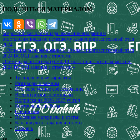
ПОДЕЛИТЬСЯ МАТЕРИАЛОМ
всероссийская олимпиада школьников
задания и
ответы
олимпиада по немецкому языку
пригласительный этап
2024
Навигация
« Олимпиада по экономике 6-10 класс пригласительный этап
2024 ВСОШ задания с ответами
по
Олимпиада по литературе 4-10 класс пригласительный этап
записям
2024 ВСОШ задания с ответами »
Тренировочные варианты
Разговоры о важном
Итоговое устное собеседование
Всероссийские олимпиады
Подписка на 2026-2027 уч.год
Контрольные работы
Сочинения
Полезные материалы и статьи
Как получить задания и ответы
Помощь