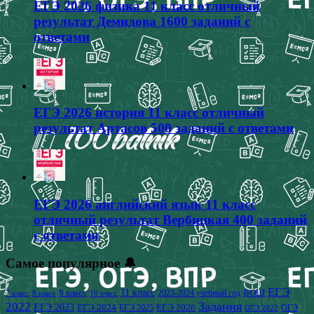
ЕГЭ 2026 физика 11 класс отличный
результат Демидова 1600 заданий с
ответами
ЕГЭ 2026 история 11 класс отличный
результат Артасов 500 заданий с ответами
ЕГЭ 2026 английский язык 11 класс
отличный результат Вербицкая 400 заданий
с ответами
Самое популярное 🔔
ЕГЭ
9 класс
11 класс
2023-2024 учебный год
ВОШ
7 класс
8 класс
10 класс
2022
Задания
ЕГЭ 2023
ЕГЭ 2024
ЕГЭ 2026
ЕГЭ 2025
ОГЭ
ОГЭ 2022