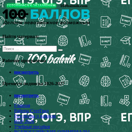
Перейти
к
содержимому
Найти материал:
Поиск
для:
Рабочие программы
посмотреть
Премиум подписка 2026-2027
посмотреть
Главная
Работы СтатГрад
Разговоры о важном
ВПР 2026
Учебные пособия
ВСЕРОССИЙСКИЕ ОЛИМПИАДЫ