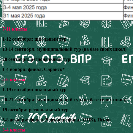
7-11 классы
1-12 сентября: школьный тур
13-14 сентября: муниципальный тур (на базе своих школ)
28 сентября: региональный тур
1-4 ноября: финал, Саранск*
5-6 классы
1-19 сентября: школьный тур
20-21 сентября: муниципальный тур (на базе своих школ)
19 октября: региональный тур
5-8 декабря: финал (5 декабря финал ОПК), Псков
3-4 классы