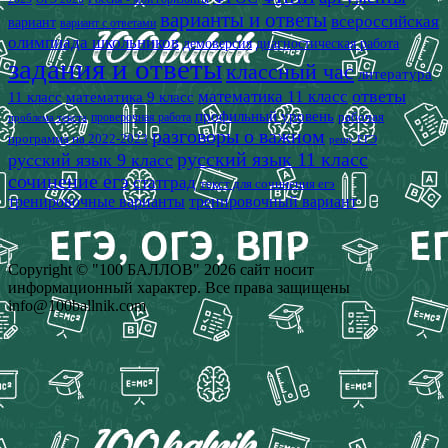
варианты и ответы
всероссийская
вариант
вариант с ответами
олимпиада школьников
демоверсия
диагностическая работа
задания и ответы
классный час
литература
математика 11 класс
ответы
11 класс
математика 9 класс
профильный уровень
рабочая
проверочная работа
проблема текста
разговоры о важном
программа на 2022-2023
решу ЕГЭ
русский язык 11 класс
русский язык 9 класс
сочинение егэ
статград
текст для сочинения егэ
тренировочные варианты
тренировочный вариант
Copyright © "100 БАЛЛОВ" 2026 сайт носит
информационный характер. Все права защищены
info@100ballnik.com