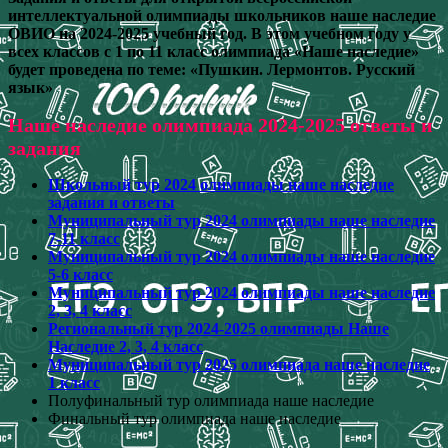
интеллектуальной олимпиады школьников наше наследие
ОВИО на 2024-2025 учебный год. В этом учебном году у
всех классов с 1 по 11 класс олимпиада «Наше наследие»
будет проведена по теме: «Пушкин. Лермонтов. Русский
язык»
Наше наследие олимпиада 2024-2025 ответы и
задания
Школьный тур 2024 олимпиады наше наследие
задания и ответы
Муниципальный тур 2024 олимпиады наше наследие
7-11 класс
Муниципальный тур 2024 олимпиады наше наследие
5-6 класс
Муниципальный тур 2024 олимпиады наше наследие
2, 3, 4 класс
Региональный тур 2024-2025 олимпиады Наше
Наследие 2, 3, 4 класс
Муниципальный тур 2025 олимпиада наше наследие
1 класс
Полуфинальный тур олимпиада наше наследие
Финальный тур олимпиада наше наследие