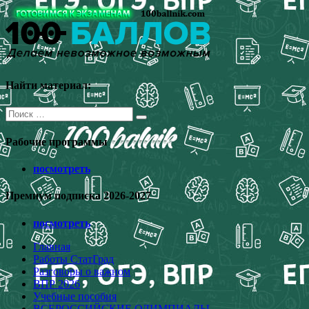
Перейти
к
содержимому
Найти материал:
Поиск
для:
Рабочие программы
посмотреть
Премиум подписка 2026-2027
посмотреть
Главная
Работы СтатГрад
Разговоры о важном
ВПР 2026
Учебные пособия
ВСЕРОССИЙСКИЕ ОЛИМПИАДЫ