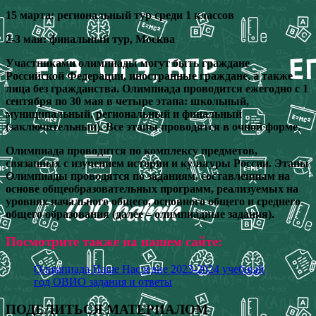
15 марта: региональный тур среди 1 классов
2-3 мая: финальный тур, Москва
Участниками олимпиады могут быть граждане
Российской Федерации, иностранные граждане, а также
лица без гражданства. Олимпиада проводится ежегодно с 1
сентября по 30 мая в четыре этапа: школьный,
муниципальный, региональный и финальный
(заключительный). Все этапы проводятся в очной форме.
Олимпиада проводится по комплексу предметов,
связанных с изучением истории и культуры России. Этапы
Олимпиады проводятся по заданиям, составленным на
основе общеобразовательных программ, реализуемых на
уровнях начального общего, основного общего и среднего
общего образования (далее – олимпиадные задания).
Посмотрите также на нашем сайте:
Олимпиада Наше Наследие 2023-2024 учебный
год ОВИО задания и ответы
ПОДЕЛИТЬСЯ МАТЕРИАЛОМ