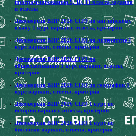
программированию 9, 10, 11 класса задания
и ответы
Демоверсия ВПР 2026 СПО по английскому
языку 1 курс вариант, ответы, критерии
Демоверсия ВПР 2026 СПО по литературе 1
курс вариант, ответы, критерии
Демоверсия ВПР 2026 СПО по
обществознанию 1 курс вариант, ответы,
критерии
Демоверсия ВПР 2026 СПО по географии 1
курс вариант, ответы, критерии
Демоверсия ВПР 2026 СПО 1 курс по
истории вариант, ответы, критерии
Демоверсия ВПР 2026 СПО 1 курс по
биологии вариант, ответы, критерии