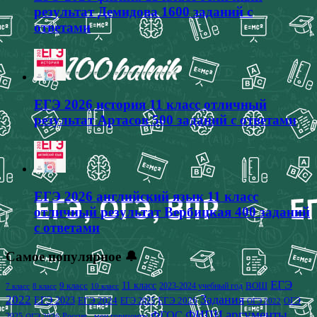
результат Демидова 1600 заданий с
ответами
ЕГЭ 2026 история 11 класс отличный
результат Артасов 500 заданий с ответами
ЕГЭ 2026 английский язык 11 класс
отличный результат Вербицкая 400 заданий
с ответами
Самое популярное 🔔
ЕГЭ
9 класс
11 класс
2023-2024 учебный год
ВОШ
7 класс
8 класс
10 класс
2022
Задания
ЕГЭ 2023
ЕГЭ 2024
ЕГЭ 2026
ЕГЭ 2025
ОГЭ
ОГЭ 2022
аргументы
ФИПИ
ФГОС
2025
Россия - мои горизонты
ОГЭ 2026