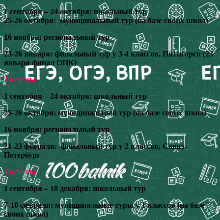
1 сентября – 24 октября: школьный тур
25-26 октября: муниципальный тур (на базе своих школ)
16 ноября: региональный тур
23-26 января: финальный тур у 3-4 классов, Пятигорск (23
января финал ОПК)
2 классы
1 сентября – 24 октября: школьный тур
25-26 октября: муниципальный тур (на базе своих школ)
16 ноября: региональный тур
21-23 февраля: финальный тур у 2 классов, Санкт-
Петербург
1 классы
1 сентября – 18 декабря: школьный тур
7-10 февраля: муниципальные туры у 1 классов (на базе
своих школ)