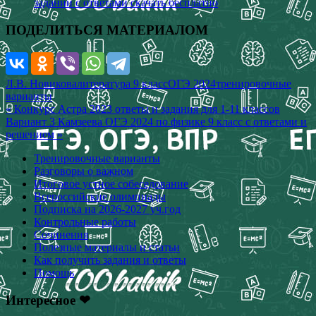
заданий с ответами скачать бесплатно
ПОДЕЛИТЬСЯ МАТЕРИАЛОМ
Л.В. Новикова
литература 9 класс
ОГЭ 2024
тренировочные
варианты
Навигация
« Конкурс Астра 2023 ответы и задания для 1-11 классов
Вариант 3 Камзеева ОГЭ 2024 по физике 9 класс с ответами и
по
решением »
записям
Тренировочные варианты
Разговоры о важном
Итоговое устное собеседование
Всероссийские олимпиады
Подписка на 2026-2027 уч.год
Контрольные работы
Сочинения
Полезные материалы и статьи
Как получить задания и ответы
Помощь
Интересное ❤