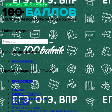
Перейти
к
содержимому
Найти материал:
Поиск
для:
Рабочие программы
посмотреть
Премиум подписка 2026-2027
посмотреть
Главная
Работы СтатГрад
Разговоры о важном
ВПР 2026
Учебные пособия
ВСЕРОССИЙСКИЕ ОЛИМПИАДЫ