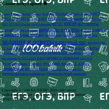
Самое популярное 🔔
ЕГЭ
9 класс
11 класс
2023-2024 учебный год
ВОШ
7 класс
8 класс
10 класс
2022
Задания
ЕГЭ 2023
ЕГЭ 2024
ЕГЭ 2026
ЕГЭ 2025
ОГЭ
ОГЭ 2022
аргументы
ФИПИ
ФГОС
2025
Россия - мои горизонты
ОГЭ 2026
варианты и ответы
всероссийская
вариант
вариант с ответами
олимпиада школьников
демоверсия
диагностическая работа
задания и ответы
классный час
литература
математика 11 класс
ответы
11 класс
математика 9 класс
профильный уровень
рабочая
проверочная работа
проблема текста
разговоры о важном
программа на 2022-2023
решу ЕГЭ
русский язык 11 класс
русский язык 9 класс
сочинение егэ
статград
текст для сочинения егэ
тренировочные варианты
тренировочный вариант
Copyright © "100 БАЛЛОВ" 2026 сайт носит
информационный характер. Все права защищены
info@100ballnik.com