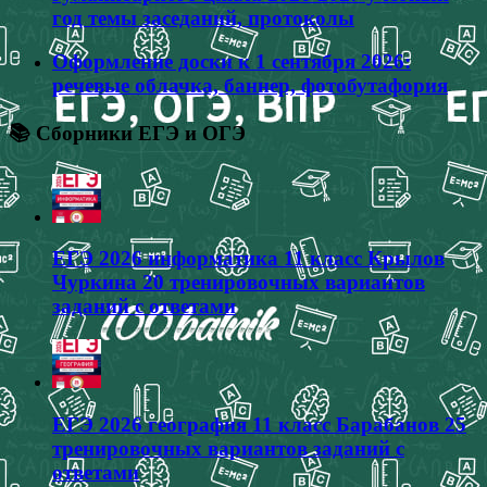
год темы заседаний, протоколы
Оформление доски к 1 сентября 2026:
речевые облачка, баннер, фотобутафория
📚 Сборники ЕГЭ и ОГЭ
ЕГЭ 2026 информатика 11 класс Крылов
Чуркина 20 тренировочных вариантов
заданий с ответами
ЕГЭ 2026 география 11 класс Барабанов 25
тренировочных вариантов заданий с
ответами