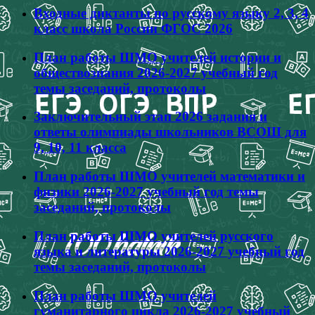
Входные диктанты по русскому языку 2, 3, 4
класс школа России ФГОС 2026
План работы ШМО учителей истории и
обществознания 2026-2027 учебный год
темы заседаний, протоколы
Заключительный этап 2026 задания и
ответы олимпиады школьников ВСОШ для
9, 10, 11 класса
План работы ШМО учителей математики и
физики 2026-2027 учебный год темы
заседаний, протоколы
План работы ШМО учителей русского
языка и литературы 2026-2027 учебный год
темы заседаний, протоколы
План работы ШМО учителей
гуманитарного цикла 2026-2027 учебный