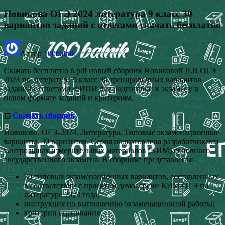
Новикова ОГЭ 2024 литература 9 класс 30
вариантов заданий с ответами скачать бесплатно
Автор
100balnik
Скачать бесплатно в pdf новый сборник Новиковой Л.В ОГЭ
2024 по литература 9 класс 30 тренировочных вариантов
заданий с ответами ФИПИ для подготовки к экзамену в
новом формате заданий и критериям.
◻
Скачать сборник
Новикова. ОГЭ-2024. Литература. Типовые экзаменационные
варианты. 30 вариантов. Серия подготовлена разработчиками
контрольных измерительных материалов (КИМ) основного
государственного экзамена. В сборнике представлены:
30 типовых экзаменационных вариантов, составленных
в соответствии с проектом демоверсии КИМ ОГЭ по
литературе 2024 года;
инструкция по выполнению экзаменационной работы;
критерии оценивания.