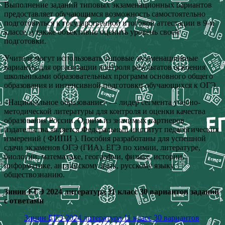
Выполнение заданий типовых экзаменационных вариантов
предоставляет обучающимся возможность самостоятельно
подготовиться к государственной итоговой аттестации в 9-м
классе, а также объективно оценить уровень своей
подготовки.
Учителя могут использовать типовые экзаменационные
варианты для организации контроля результатов освоения
школьниками образовательных программ основного общего
образования и интенсивной подготовки обучающихся к ОГЭ.
«Национальное образование» — лидер сегмента учебно-
методической литературы для контроля и оценки качества
образования России. Одним из значимых партнеров
издательства является Федеральный институт педагогических
измерений ( ФИПИ ). Пособия разработаны для успешной
сдачи экзаменов ОГЭ (ГИА), ЕГЭ по химии, литературе,
биологии, математике, географии, физике, истории,
информатике, английскому язык, русскому языку,
обществознанию.
Зинин ЕГЭ 2024 литература 11 класс 30 вариантов заданий
с ответами
Зинин ЕГЭ 2024 литература 11 класс 30 вариантов