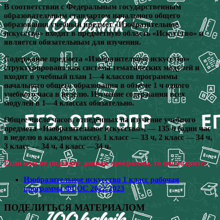
В соответствии с Федеральным государственным
образовательным стандартом начального общего
образования учебный предмет «Изобразительное
искусство» входит в предметную область «Искусство» и
является обязательным для изучения.
Содержание предмета «Изобразительное искусство»
структурировано как система тематических модулей и
входит в учебный план 1—4 классов программы
начального общего образования в объёме 1 ч одного
учебного часа в неделю. Изучение содержания всех
модулей в 1—4 классах обязательно.
Общее число часов, отведённых на изучение учебного
предмета «Изобразительное искусство», — 135 ч (один час
в неделю в каждом классе). 1 класс — 33 ч, 2 класс — 34 ч,
3 класс — 34 ч, 4 класс —34 ч.
Если вам не подходит данная программа, то посмотрите:
Изобразительное искусство 1 класс рабочая
программа ФГОС 2022-2023
ПОДЕЛИТЬСЯ МАТЕРИАЛОМ