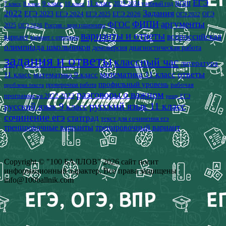
ЕГЭ
9 класс
11 класс
2023-2024 учебный год
ВОШ
7 класс
8 класс
10 класс
2022
Задания
ЕГЭ 2023
ЕГЭ 2024
ЕГЭ 2026
ЕГЭ 2025
ОГЭ
ОГЭ 2022
аргументы
ФИПИ
ФГОС
2025
Россия - мои горизонты
ОГЭ 2026
варианты и ответы
всероссийская
вариант
вариант с ответами
олимпиада школьников
демоверсия
диагностическая работа
задания и ответы
классный час
литература
математика 11 класс
ответы
11 класс
математика 9 класс
профильный уровень
рабочая
проверочная работа
проблема текста
разговоры о важном
программа на 2022-2023
решу ЕГЭ
русский язык 11 класс
русский язык 9 класс
сочинение егэ
статград
текст для сочинения егэ
тренировочные варианты
тренировочный вариант
Copyright © "100 БАЛЛОВ" 2026 сайт носит
информационный характер. Все права защищены
info@100ballnik.com