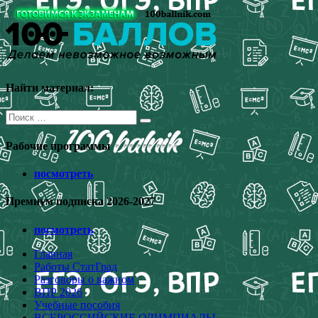
Перейти
к
содержимому
Найти материал:
Поиск
для:
Рабочие программы
посмотреть
Премиум подписка 2026-2027
посмотреть
Главная
Работы СтатГрад
Разговоры о важном
ВПР 2026
Учебные пособия
ВСЕРОССИЙСКИЕ ОЛИМПИАДЫ