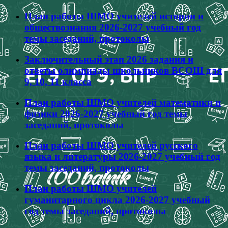
План работы ШМО учителей истории и
обществознания 2026-2027 учебный год
темы заседаний, протоколы
Заключительный этап 2026 задания и
ответы олимпиады школьников ВСОШ для
9, 10, 11 класса
План работы ШМО учителей математики и
физики 2026-2027 учебный год темы
заседаний, протоколы
План работы ШМО учителей русского
языка и литературы 2026-2027 учебный год
темы заседаний, протоколы
План работы ШМО учителей
гуманитарного цикла 2026-2027 учебный
год темы заседаний, протоколы