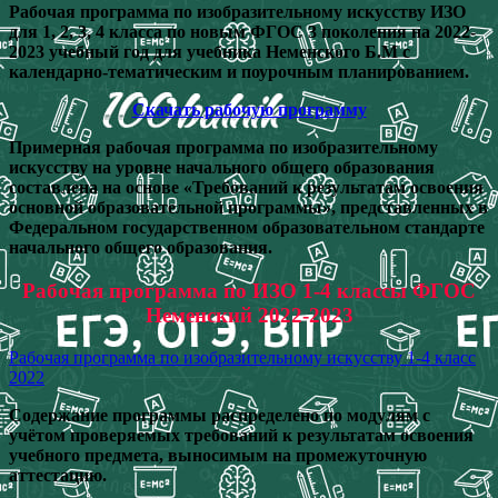
Рабочая программа по изобразительному искусству ИЗО
для 1, 2, 3, 4 класса по новым ФГОС 3 поколения на 2022-
2023 учебный год для учебника Неменского Б.М с
календарно-тематическим и поурочным планированием.
Скачать рабочую программу
Примерная рабочая программа по изобразительному
искусству на уровне начального общего образования
составлена на основе «Требований к результатам освоения
основной образовательной программы», представленных в
Федеральном государственном образовательном стандарте
начального общего образования.
Рабочая программа по ИЗО 1-4 классы ФГОС
Неменский 2022-2023
Рабочая программа по изобразительному искусству 1-4 класс
2022
Содержание программы распределено по модулям с
учётом проверяемых требований к результатам освоения
учебного предмета, выносимым на промежуточную
аттестацию.