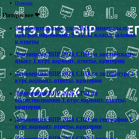
Помощь
Интересное ❤
Заключительный этап 2026 олимпиада по
программированию 9, 10, 11 класса задания
и ответы
Демоверсия ВПР 2026 СПО по английскому
языку 1 курс вариант, ответы, критерии
Демоверсия ВПР 2026 СПО по литературе 1
курс вариант, ответы, критерии
Демоверсия ВПР 2026 СПО по
обществознанию 1 курс вариант, ответы,
критерии
Демоверсия ВПР 2026 СПО по географии 1
курс вариант, ответы, критерии
Демоверсия ВПР 2026 СПО 1 курс по