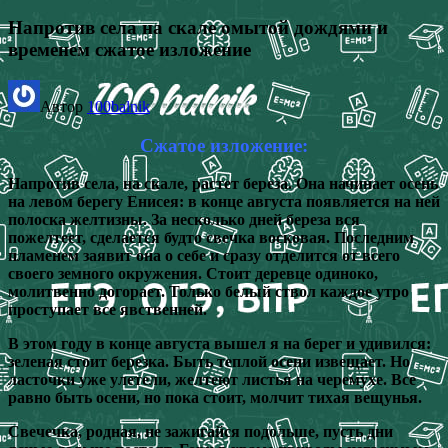
Напротив села на скале омытой дождями и
временем сжатое изложение
Автор
100balnik
Сжатое изложение:
Напротив села, на скале, растет береза. Она начинает осень
на левом берегу Енисея: в конце августа появляется на ней
полоска желтизны. За несколько дней береза вся
пожелтеет, сделается будто свечка восковая. Последним
пламенем заявит она о себе и сразу отделится от всего
своего земного окружения. Стоит деревце одиноко,
молитвенно догорает. Только белый ствол каждое утро
проступает все явственней.
В этом году в конце августа вышел я на берег и удивился:
зеленая стоит березка. Быть теплой осени извещает. Но
ласточки уже улетели, желтеют листья на черемухе. Все
равно быть осени, но пока стоит, молчит тихая вещунья.
Свечечка, родная, не зажигайся подольше, пусть дни