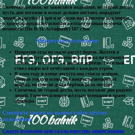
Свечечка, родная, не зажигайся подольше, не сгорай дотла,
пусть дни погожие и ясные дольше постоят, порадуют
людей. Красуйся! Гори и не гасни над Енисеем, над миром,
в храме природы негасимым желтым огоньком, свеча
вечности! (По В. П. Астафьеву) 187 слов
Микротемы изложения:
Напротив села на скале растет береза. Желтея в
конце августа, она становится похожа на восковую
свечку. Тихо светится одинокое деревце. Её белый
ствол виден всё отчётливей с каждым утром.
В этом году в конце августа она стояла зелёная,
обещая теплую осень. Всё вокруг возвещает её
приход, но святая душа берёзки пока молчит.
Свечечка, не сгорай дотла, пусть погожие дни радуют
людей. Гори негасимым жёлтым огоньком в храме
природы.
Смотрите также на нашем сайте другие
изложения:
Сжатое изложение кристаллы известны людям издавна