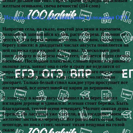
ясные дольше постоят. Гори в храме природы негасимым
желтым огоньком, свеча вечности! (114 слов)
Исходный текст для написания изложения ОГЭ:
Напротив села, на скале, омытой дождями и временем,
похожей на запекшийся кулич, растет береза. Я помню ее с
детства. Эта береза начинает осень на левом, скалистом
берегу Енисея: в двадцатых числах августа появляется на
ней полоска едва видной желтизны. За несколько дней
снизу доверху вся береза пожелтеет, сделается будто свечка
восковая. Последним пламенем, словно ярким вскриком в
окошке лета, заявит она о себе и сразу же отделится от
мира, от леса, от реки и всего своего земного окружения.
Стоит деревце одиноко и тихо светится, молитвенно
догорает. Только белый ствол каждое утро проступает все
явственней, все отчетливей от корня до вершинки.
В этом году в конце августа вышел я на берег, нашел
взглядом деревце и удивился: зеленая стоит березка. Быть
благодатной, теплой осени извещает. Молчит святая душа
березки. Но ласточки уже улетели, в палисаднике моем
желтеют листья на черемухе. Все равно быть осени, быть
непогоде, но пока стоит, молчит тихая вещунья на голой
скале.