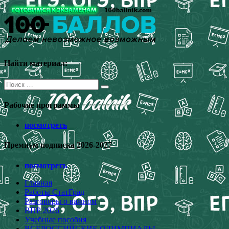
Перейти
к
содержимому
Найти материал:
Поиск
для:
Рабочие программы
посмотреть
Премиум подписка 2026-2027
посмотреть
Главная
Работы СтатГрад
Разговоры о важном
ВПР 2026
Учебные пособия
ВСЕРОССИЙСКИЕ ОЛИМПИАДЫ