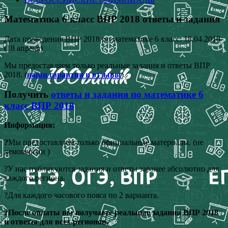
Математика 6 класс ВПР 2018 ответы и задания
Дата проведения ВПР 2018 по математике 6 класс: 18.04.2018
(18 апреля)
Мы предоставляем только реальные задания и ответы ВПР
2018. (
наши гарантии и отзывы
)
Получить
ответы и задания по математике 6
класс ВПР 2018
Информация:
?
Мы предоставляем только официальные материалы. (не
демоверсии )
?У нас публикуются задания и ответы заранее абсолютно для
каждого региона.
?Для каждого часового пояса по 2 варианта.
?После оплаты вы получаете реальные задания ВПР 2018
и ответы для всех регионов.