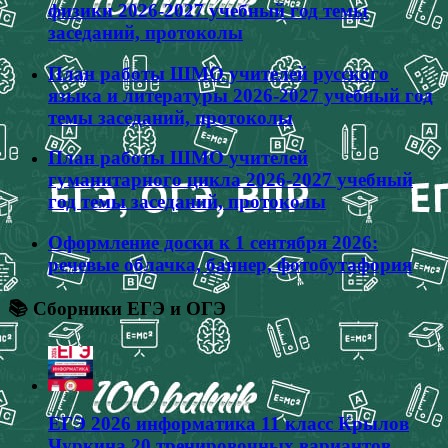
физики 2026-2027 учебный год темы
заседаний, протоколы
План работы ШМО учителей русского
языка и литературы 2026-2027 учебный год
темы заседаний, протоколы
План работы ШМО учителей
гуманитарного цикла 2026-2027 учебный
год темы заседаний, протоколы
Оформление доски к 1 сентября 2026:
речевые облачка, баннер, фотобутафория
📚 Сборники ЕГЭ и ОГЭ
ЕГЭ 2026 информатика 11 класс Крылов
Чуркина 20 тренировочных вариантов