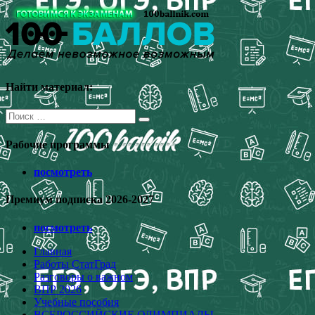
Перейти
к
содержимому
Найти материал:
Поиск
для:
Рабочие программы
посмотреть
Премиум подписка 2026-2027
посмотреть
Главная
Работы СтатГрад
Разговоры о важном
ВПР 2026
Учебные пособия
ВСЕРОССИЙСКИЕ ОЛИМПИАДЫ