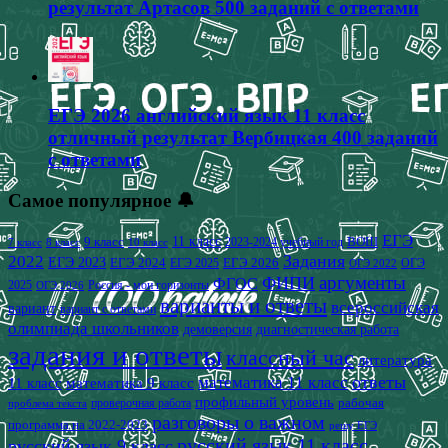
результат Артасов 500 заданий с ответами
ЕГЭ 2026 английский язык 11 класс
отличный результат Вербицкая 400 заданий
с ответами
Самое популярное 🔔
ЕГЭ
9 класс
11 класс
2023-2024 учебный год
ВОШ
7 класс
8 класс
10 класс
2022
Задания
ЕГЭ 2023
ЕГЭ 2024
ЕГЭ 2026
ЕГЭ 2025
ОГЭ
ОГЭ 2022
аргументы
ФИПИ
ФГОС
2025
Россия - мои горизонты
ОГЭ 2026
варианты и ответы
всероссийская
вариант
вариант с ответами
олимпиада школьников
демоверсия
диагностическая работа
задания и ответы
классный час
литература
математика 11 класс
ответы
11 класс
математика 9 класс
профильный уровень
рабочая
проверочная работа
проблема текста
разговоры о важном
программа на 2022-2023
решу ЕГЭ
русский язык 11 класс
русский язык 9 класс