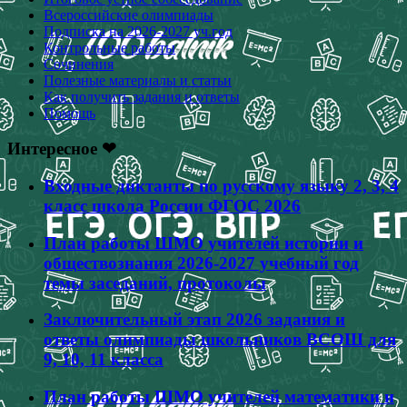
Всероссийские олимпиады
Подписка на 2026-2027 уч.год
Контрольные работы
Сочинения
Полезные материалы и статьи
Как получить задания и ответы
Помощь
Интересное ❤
Входные диктанты по русскому языку 2, 3, 4
класс школа России ФГОС 2026
План работы ШМО учителей истории и
обществознания 2026-2027 учебный год
темы заседаний, протоколы
Заключительный этап 2026 задания и
ответы олимпиады школьников ВСОШ для
9, 10, 11 класса
План работы ШМО учителей математики и