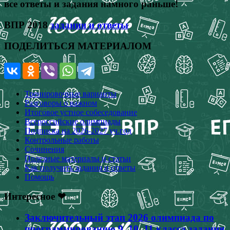
все ответы и задания намного раньше!
ВПР 2018
задания и ответы
ПОДЕЛИТЬСЯ МАТЕРИАЛОМ
Тренировочные варианты
Разговоры о важном
Итоговое устное собеседование
Всероссийские олимпиады
Подписка на 2026-2027 уч.год
Контрольные работы
Сочинения
Полезные материалы и статьи
Как получить задания и ответы
Помощь
Интересное ❤
Заключительный этап 2026 олимпиада по
программированию 9, 10, 11 класса задания