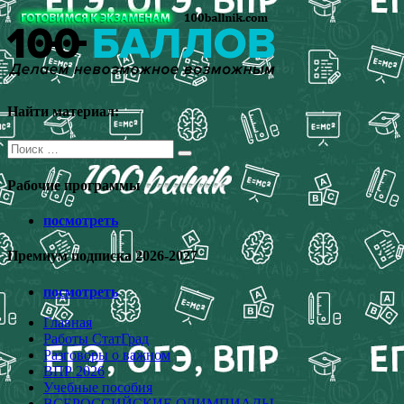
Перейти
к
содержимому
Найти материал:
Поиск
для:
Рабочие программы
посмотреть
Премиум подписка 2026-2027
посмотреть
Главная
Работы СтатГрад
Разговоры о важном
ВПР 2026
Учебные пособия
ВСЕРОССИЙСКИЕ ОЛИМПИАДЫ