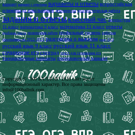
варианты и ответы
всероссийская
вариант
вариант с ответами
олимпиада школьников
демоверсия
диагностическая работа
задания и ответы
классный час
литература
математика 11 класс
ответы
11 класс
математика 9 класс
профильный уровень
рабочая
проверочная работа
проблема текста
разговоры о важном
программа на 2022-2023
решу ЕГЭ
русский язык 11 класс
русский язык 9 класс
сочинение егэ
статград
текст для сочинения егэ
тренировочные варианты
тренировочный вариант
Copyright © "100 БАЛЛОВ" 2026 сайт носит
информационный характер. Все права защищены
info@100ballnik.com