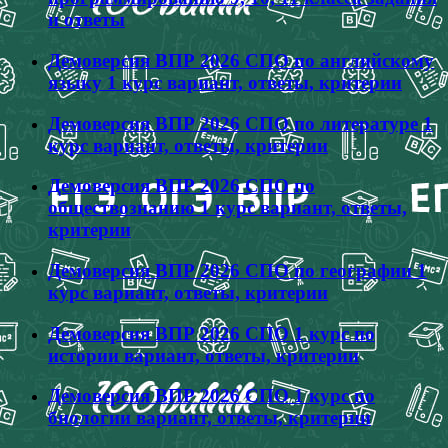
и ответы
Демоверсия ВПР 2026 СПО по английскому
языку 1 курс вариант, ответы, критерии
Демоверсия ВПР 2026 СПО по литературе 1
курс вариант, ответы, критерии
Демоверсия ВПР 2026 СПО по
обществознанию 1 курс вариант, ответы,
критерии
Демоверсия ВПР 2026 СПО по географии 1
курс вариант, ответы, критерии
Демоверсия ВПР 2026 СПО 1 курс по
истории вариант, ответы, критерии
Демоверсия ВПР 2026 СПО 1 курс по
биологии вариант, ответы, критерии