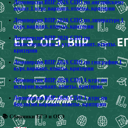
Демоверсия ВПР 2026 СПО по английскому
языку 1 курс вариант, ответы, критерии
Демоверсия ВПР 2026 СПО по литературе 1
курс вариант, ответы, критерии
Демоверсия ВПР 2026 СПО по
обществознанию 1 курс вариант, ответы,
критерии
Демоверсия ВПР 2026 СПО по географии 1
курс вариант, ответы, критерии
Демоверсия ВПР 2026 СПО 1 курс по
истории вариант, ответы, критерии
Демоверсия ВПР 2026 СПО 1 курс по
биологии вариант, ответы, критерии
📚 Сборники ЕГЭ и ОГЭ