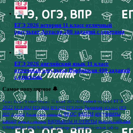
ЕГЭ 2026 история 11 класс отличный
результат Артасов 500 заданий с ответами
ЕГЭ 2026 английский язык 11 класс
отличный результат Вербицкая 400 заданий
с ответами
Самое популярное 🔔
ЕГЭ
9 класс
11 класс
2023-2024 учебный год
ВОШ
7 класс
8 класс
10 класс
2022
Задания
ЕГЭ 2023
ЕГЭ 2024
ЕГЭ 2026
ЕГЭ 2025
ОГЭ
ОГЭ 2022
аргументы
ФИПИ
ФГОС
2025
Россия - мои горизонты
ОГЭ 2026
варианты и ответы
всероссийская
вариант
вариант с ответами
олимпиада школьников
демоверсия
диагностическая работа