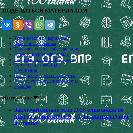
ПОДЕЛИТЬСЯ МАТЕРИАЛОМ
Тренировочные варианты
Разговоры о важном
Итоговое устное собеседование
Всероссийские олимпиады
Подписка на 2026-2027 уч.год
Контрольные работы
Сочинения
Полезные материалы и статьи
Как получить задания и ответы
Помощь
Интересное ❤
Заключительный этап 2026 олимпиада по
программированию 9, 10, 11 класса задания
и ответы