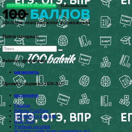
Перейти
к
содержимому
Найти материал:
Поиск
для:
Рабочие программы
посмотреть
Премиум подписка 2026-2027
посмотреть
Главная
Работы СтатГрад
Разговоры о важном
ВПР 2026
Учебные пособия
ВСЕРОССИЙСКИЕ ОЛИМПИАДЫ