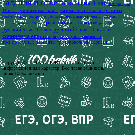
задания и ответы
классный час
литература
математика 11 класс
ответы
11 класс
математика 9 класс
профильный уровень
рабочая
проверочная работа
проблема текста
разговоры о важном
программа на 2022-2023
решу ЕГЭ
русский язык 11 класс
русский язык 9 класс
сочинение егэ
статград
текст для сочинения егэ
тренировочные варианты
тренировочный вариант
Copyright © "100 БАЛЛОВ" 2026 сайт носит
информационный характер. Все права защищены
info@100ballnik.com